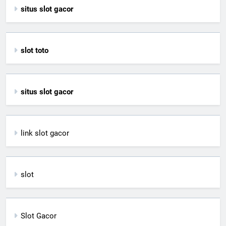
situs slot gacor
slot toto
situs slot gacor
link slot gacor
slot
Slot Gacor