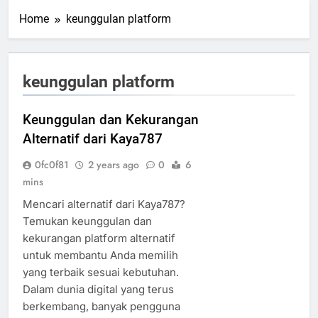
Home
keunggulan platform
keunggulan platform
Keunggulan dan Kekurangan
Alternatif dari Kaya787
0fc0f81
2 years ago
0
6
mins
Mencari alternatif dari Kaya787?
Temukan keunggulan dan
kekurangan platform alternatif
untuk membantu Anda memilih
yang terbaik sesuai kebutuhan.
Dalam dunia digital yang terus
berkembang, banyak pengguna