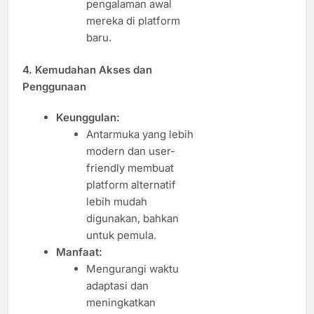
pengalaman awal
mereka di platform
baru.
4. Kemudahan Akses dan
Penggunaan
Keunggulan:
Antarmuka yang lebih
modern dan user-
friendly membuat
platform alternatif
lebih mudah
digunakan, bahkan
untuk pemula.
Manfaat:
Mengurangi waktu
adaptasi dan
meningkatkan