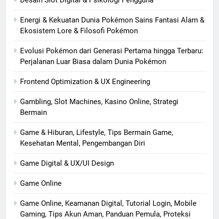
Energi & Kekuatan Dunia Pokémon Sains Fantasi Alam &
Ekosistem Lore & Filosofi Pokémon
Evolusi Pokémon dari Generasi Pertama hingga Terbaru:
Perjalanan Luar Biasa dalam Dunia Pokémon
Frontend Optimization & UX Engineering
Gambling, Slot Machines, Kasino Online, Strategi
Bermain
Game & Hiburan, Lifestyle, Tips Bermain Game,
Kesehatan Mental, Pengembangan Diri
Game Digital & UX/UI Design
Game Online
Game Online, Keamanan Digital, Tutorial Login, Mobile
Gaming, Tips Akun Aman, Panduan Pemula, Proteksi