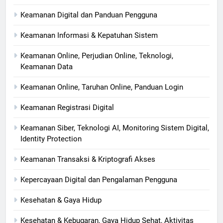
Keamanan Digital dan Panduan Pengguna
Keamanan Informasi & Kepatuhan Sistem
Keamanan Online, Perjudian Online, Teknologi,
Keamanan Data
Keamanan Online, Taruhan Online, Panduan Login
Keamanan Registrasi Digital
Keamanan Siber, Teknologi AI, Monitoring Sistem Digital,
Identity Protection
Keamanan Transaksi & Kriptografi Akses
Kepercayaan Digital dan Pengalaman Pengguna
Kesehatan & Gaya Hidup
Kesehatan & Kebugaran, Gaya Hidup Sehat, Aktivitas