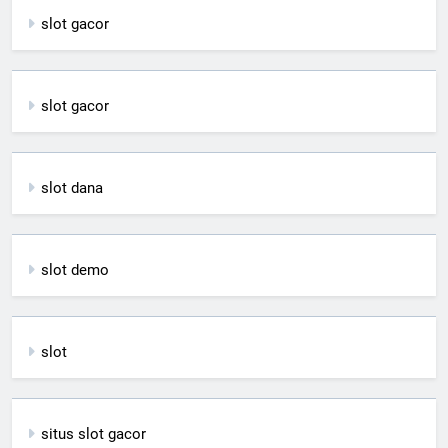
slot gacor
slot gacor
slot dana
slot demo
slot
situs slot gacor