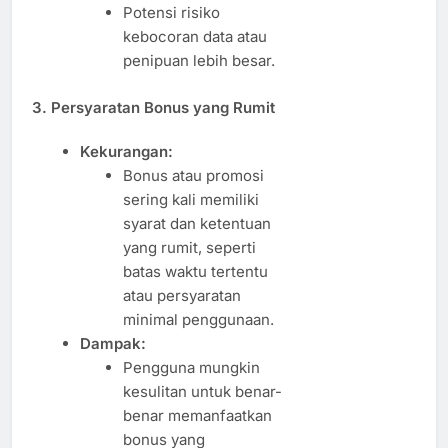
Potensi risiko
kebocoran data atau
penipuan lebih besar.
3. Persyaratan Bonus yang Rumit
Kekurangan:
Bonus atau promosi
sering kali memiliki
syarat dan ketentuan
yang rumit, seperti
batas waktu tertentu
atau persyaratan
minimal penggunaan.
Dampak:
Pengguna mungkin
kesulitan untuk benar-
benar memanfaatkan
bonus yang