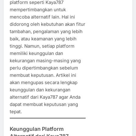
platform seperti Kaya787
mempertimbangkan untuk
mencoba alternatif lain. Hal ini
didorong oleh kebutuhan akan fitur
tambahan, pengalaman yang lebih
baik, atau keamanan yang lebih
tinggi. Namun, setiap platform
memiliki keunggulan dan
kekurangan masing-masing yang
perlu dipertimbangkan sebelum
membuat keputusan. Artikel ini
akan mengupas secara lengkap
keunggulan dan kekurangan
alternatif dari Kaya787 agar Anda
dapat membuat keputusan yang
tepat.
Keunggulan Platform