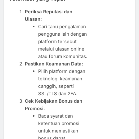
Periksa Reputasi dan
Ulasan:
Cari tahu pengalaman
pengguna lain dengan
platform tersebut
melalui ulasan online
atau forum komunitas.
Pastikan Keamanan Data:
Pilih platform dengan
teknologi keamanan
canggih, seperti
SSL/TLS dan 2FA.
Cek Kebijakan Bonus dan
Promosi:
Baca syarat dan
ketentuan promosi
untuk memastikan
bonus dapat