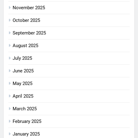
November 2025
October 2025
September 2025
August 2025
July 2025
June 2025
May 2025
April 2025
March 2025
February 2025
January 2025