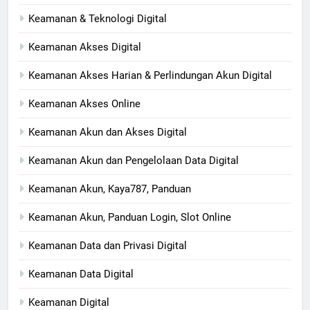
Keamanan & Teknologi Digital
Keamanan Akses Digital
Keamanan Akses Harian & Perlindungan Akun Digital
Keamanan Akses Online
Keamanan Akun dan Akses Digital
Keamanan Akun dan Pengelolaan Data Digital
Keamanan Akun, Kaya787, Panduan
Keamanan Akun, Panduan Login, Slot Online
Keamanan Data dan Privasi Digital
Keamanan Data Digital
Keamanan Digital