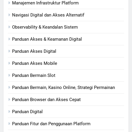
Manajemen Infrastruktur Platform
Navigasi Digital dan Akses Alternatif
Observability & Keandalan Sistem
Panduan Akses & Keamanan Digital
Panduan Akses Digital
Panduan Akses Mobile
Panduan Bermain Slot
Panduan Bermain, Kasino Online, Strategi Permainan
Panduan Browser dan Akses Cepat
Panduan Digital
Panduan Fitur dan Penggunaan Platform