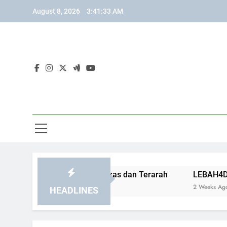
Skip
August 8, 2026
3:41:34 AM
to
content
LP 
Temukan S
avigasi yang Ringkas dan Terarah
LEBAH4D Link Altern
2 Weeks Ago
HEADLINES