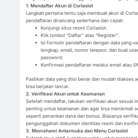
1. Mendaftar Akun di Corlaslot
Langkah pertama tentu saja membuat akun di Corlas
pendaftaran dirancang sederhana dan cepat:
Kunjungi situs resmi Corlaslot.
Klik tombol “Daftar” atau “Register”.
Isi formulir pendaftaran dengan data yang va
lengkap, email, nomor telepon, dan buat us
password.
Konfirmasi pendaftaran melalui email atau SM
Pastikan data yang diisi benar dan mudah diakses a
bisa berjalan lancar.
2. Verifikasi Akun untuk Keamanan
Setelah mendaftar, lakukan verifikasi akun sesuai ins
penting untuk keamanan dan agar bisa menikmati se
seperti penarikan dana dan bonus. Biasanya verifik
pengunggahan dokumen identitas resmi dan konfirm
3. Memahami Antarmuka dan Menu Corlaslot