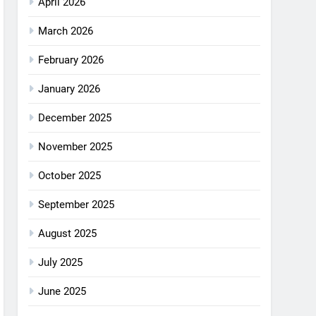
April 2026
March 2026
February 2026
January 2026
December 2025
November 2025
October 2025
September 2025
August 2025
July 2025
June 2025