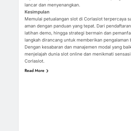
lancar dan menyenangkan.
Kesimpulan
Memulai petualangan slot di Corlaslot terpercaya 
aman dengan panduan yang tepat. Dari pendaftaran, 
latihan demo, hingga strategi bermain dan pemanf
langkah dirancang untuk memberikan pengalaman b
Dengan kesabaran dan manajemen modal yang baik
menjelajah dunia slot online dan menikmati sensasi
Corlaslot.
Read More