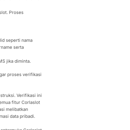
lot. Proses
lid seperti nama
ername serta
S jika diminta.
gar proses verifikasi
truksi. Verifikasi ini
mua fitur Corlaslot
asi melibatkan
asi data pribadi.