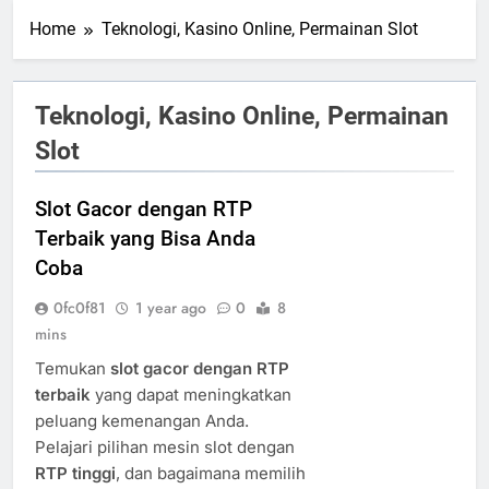
Home
Teknologi, Kasino Online, Permainan Slot
Teknologi, Kasino Online, Permainan
Slot
Slot Gacor dengan RTP
Terbaik yang Bisa Anda
Coba
0fc0f81
1 year ago
0
8
mins
Temukan
slot gacor dengan RTP
terbaik
yang dapat meningkatkan
peluang kemenangan Anda.
Pelajari pilihan mesin slot dengan
RTP tinggi
, dan bagaimana memilih