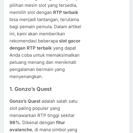
pilihan mesin slot yang tersedia,
memilih slot dengan
RTP terbaik
bisa menjadi tantangan, terutama
bagi pemain pemula. Dalam artikel
ini, kami akan memberikan
rekomendasi beberapa
slot gacor
dengan RTP terbaik
yang dapat
Anda coba untuk memaksimalkan
peluang menang dan menikmati
pengalaman bermain yang
menyenangkan.
1.
Gonzo’s Quest
Gonzo’s Quest
adalah salah satu
slot paling populer yang
menawarkan RTP tinggi sekitar
96%
. Dikenal dengan
fitur
avalanche
, di mana simbol yang