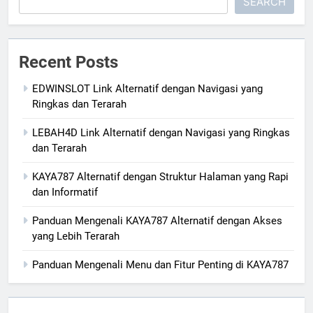
SEARCH
Recent Posts
EDWINSLOT Link Alternatif dengan Navigasi yang
Ringkas dan Terarah
LEBAH4D Link Alternatif dengan Navigasi yang Ringkas
dan Terarah
KAYA787 Alternatif dengan Struktur Halaman yang Rapi
dan Informatif
Panduan Mengenali KAYA787 Alternatif dengan Akses
yang Lebih Terarah
Panduan Mengenali Menu dan Fitur Penting di KAYA787