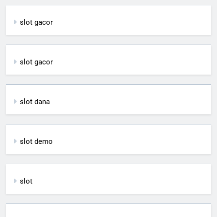
slot gacor
slot gacor
slot dana
slot demo
slot