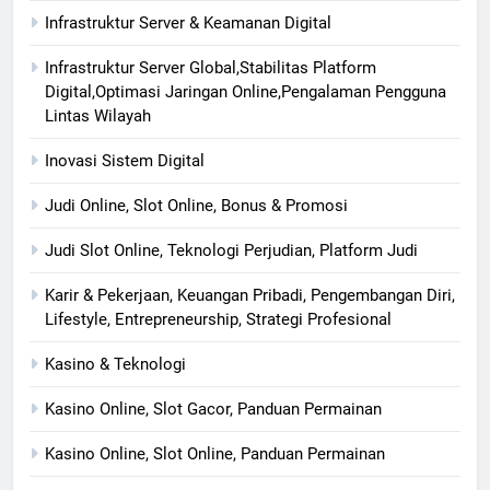
Infrastruktur Server & Keamanan Digital
Infrastruktur Server Global,Stabilitas Platform
Digital,Optimasi Jaringan Online,Pengalaman Pengguna
Lintas Wilayah
Inovasi Sistem Digital
Judi Online, Slot Online, Bonus & Promosi
Judi Slot Online, Teknologi Perjudian, Platform Judi
Karir & Pekerjaan, Keuangan Pribadi, Pengembangan Diri,
Lifestyle, Entrepreneurship, Strategi Profesional
Kasino & Teknologi
Kasino Online, Slot Gacor, Panduan Permainan
Kasino Online, Slot Online, Panduan Permainan