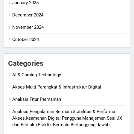
January 2025
December 2024
November 2024
October 2024
Categories
AI & Gaming Technology
Akses Multi Perangkat & Infrastruktur Digital
Analisis Fitur Permainan
Analisis Pengalaman Bermain,Stabilitas & Performa
Akses,Keamanan Digital Pengguna,Manajemen Sesi,UX
dan Perilaku,Praktik Bermain Bertanggung Jawab