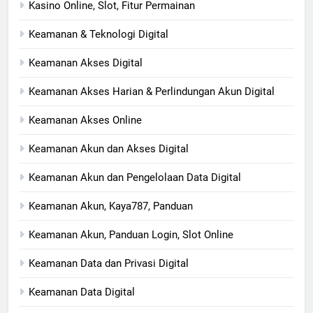
Kasino Online, Slot, Fitur Permainan
Keamanan & Teknologi Digital
Keamanan Akses Digital
Keamanan Akses Harian & Perlindungan Akun Digital
Keamanan Akses Online
Keamanan Akun dan Akses Digital
Keamanan Akun dan Pengelolaan Data Digital
Keamanan Akun, Kaya787, Panduan
Keamanan Akun, Panduan Login, Slot Online
Keamanan Data dan Privasi Digital
Keamanan Data Digital