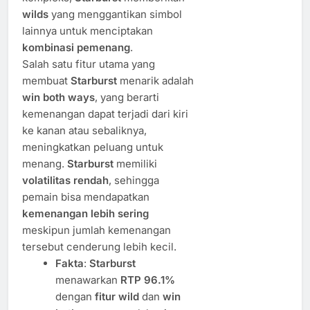
wilds
yang menggantikan simbol
lainnya untuk menciptakan
kombinasi pemenang
.
Salah satu fitur utama yang
membuat
Starburst
menarik adalah
win both ways
, yang berarti
kemenangan dapat terjadi dari kiri
ke kanan atau sebaliknya,
meningkatkan peluang untuk
menang.
Starburst
memiliki
volatilitas rendah
, sehingga
pemain bisa mendapatkan
kemenangan lebih sering
meskipun jumlah kemenangan
tersebut cenderung lebih kecil.
Fakta
:
Starburst
menawarkan
RTP 96.1%
dengan
fitur wild
dan
win