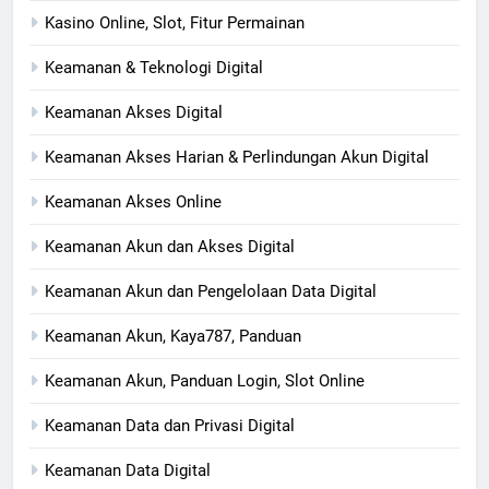
Kasino Online, Slot, Fitur Permainan
Keamanan & Teknologi Digital
Keamanan Akses Digital
Keamanan Akses Harian & Perlindungan Akun Digital
Keamanan Akses Online
Keamanan Akun dan Akses Digital
Keamanan Akun dan Pengelolaan Data Digital
Keamanan Akun, Kaya787, Panduan
Keamanan Akun, Panduan Login, Slot Online
Keamanan Data dan Privasi Digital
Keamanan Data Digital