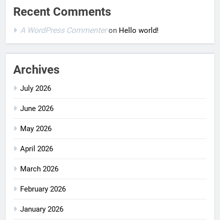
Recent Comments
A WordPress Commenter
on
Hello world!
Archives
July 2026
June 2026
May 2026
April 2026
March 2026
February 2026
January 2026