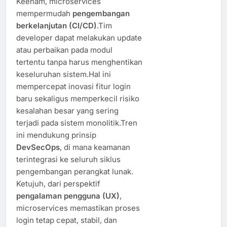
Keenam, microservices
mempermudah
pengembangan
berkelanjutan (CI/CD)
.Tim
developer dapat melakukan update
atau perbaikan pada modul
tertentu tanpa harus menghentikan
keseluruhan sistem.Hal ini
mempercepat inovasi fitur login
baru sekaligus memperkecil risiko
kesalahan besar yang sering
terjadi pada sistem monolitik.Tren
ini mendukung prinsip
DevSecOps
, di mana keamanan
terintegrasi ke seluruh siklus
pengembangan perangkat lunak.
Ketujuh, dari perspektif
pengalaman pengguna (UX)
,
microservices memastikan proses
login tetap cepat, stabil, dan