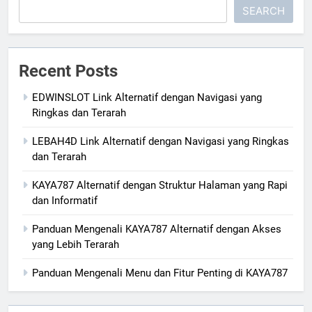
SEARCH
Recent Posts
EDWINSLOT Link Alternatif dengan Navigasi yang
Ringkas dan Terarah
LEBAH4D Link Alternatif dengan Navigasi yang Ringkas
dan Terarah
KAYA787 Alternatif dengan Struktur Halaman yang Rapi
dan Informatif
Panduan Mengenali KAYA787 Alternatif dengan Akses
yang Lebih Terarah
Panduan Mengenali Menu dan Fitur Penting di KAYA787