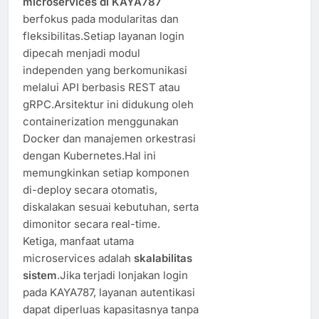
microservices di KAYA787
berfokus pada modularitas dan
fleksibilitas.Setiap layanan login
dipecah menjadi modul
independen yang berkomunikasi
melalui API berbasis REST atau
gRPC.Arsitektur ini didukung oleh
containerization menggunakan
Docker dan manajemen orkestrasi
dengan Kubernetes.Hal ini
memungkinkan setiap komponen
di-deploy secara otomatis,
diskalakan sesuai kebutuhan, serta
dimonitor secara real-time.
Ketiga, manfaat utama
microservices adalah
skalabilitas
sistem
.Jika terjadi lonjakan login
pada KAYA787, layanan autentikasi
dapat diperluas kapasitasnya tanpa