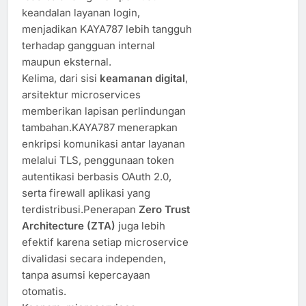
keandalan layanan login,
menjadikan KAYA787 lebih tangguh
terhadap gangguan internal
maupun eksternal.
Kelima, dari sisi
keamanan digital
,
arsitektur microservices
memberikan lapisan perlindungan
tambahan.KAYA787 menerapkan
enkripsi komunikasi antar layanan
melalui TLS, penggunaan token
autentikasi berbasis OAuth 2.0,
serta firewall aplikasi yang
terdistribusi.Penerapan
Zero Trust
Architecture (ZTA)
juga lebih
efektif karena setiap microservice
divalidasi secara independen,
tanpa asumsi kepercayaan
otomatis.