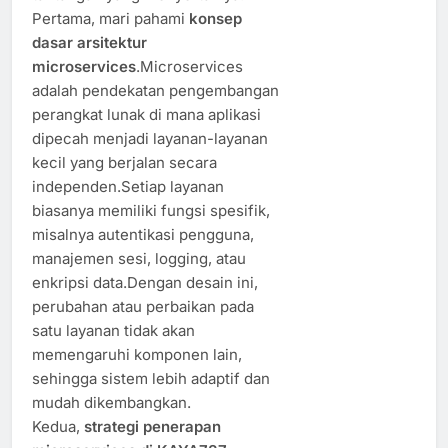
Pertama, mari pahami
konsep
dasar arsitektur
microservices
.Microservices
adalah pendekatan pengembangan
perangkat lunak di mana aplikasi
dipecah menjadi layanan-layanan
kecil yang berjalan secara
independen.Setiap layanan
biasanya memiliki fungsi spesifik,
misalnya autentikasi pengguna,
manajemen sesi, logging, atau
enkripsi data.Dengan desain ini,
perubahan atau perbaikan pada
satu layanan tidak akan
memengaruhi komponen lain,
sehingga sistem lebih adaptif dan
mudah dikembangkan.
Kedua,
strategi penerapan