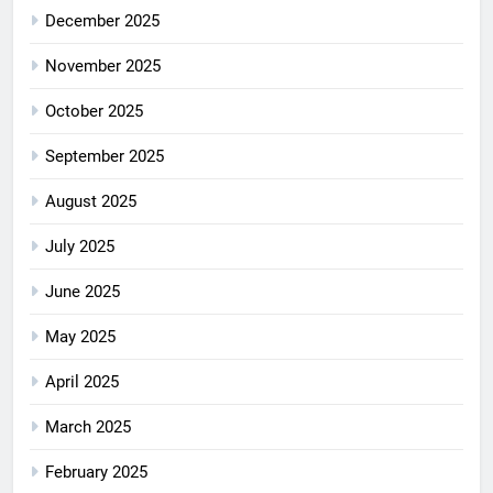
December 2025
November 2025
October 2025
September 2025
August 2025
July 2025
June 2025
May 2025
April 2025
March 2025
February 2025