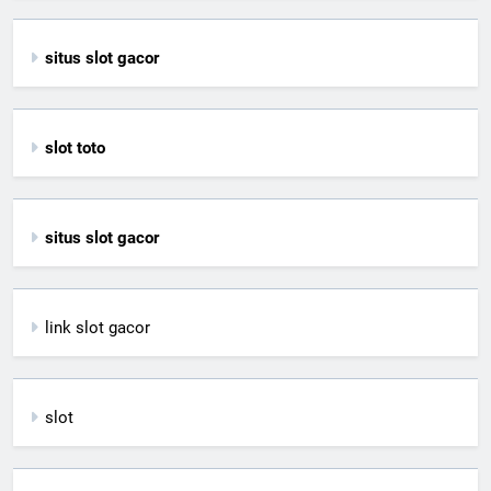
situs slot gacor
slot toto
situs slot gacor
link slot gacor
slot