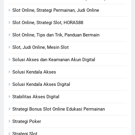
Slot Online, Strategi Permainan, Judi Online
Slot Online, Strategi Slot, HORAS88
Slot Online, Tips dan Trik, Panduan Bermain
Slot, Judi Online, Mesin Slot
Solusi Akses dan Keamanan Akun Digital
Solusi Kendala Akses
Solusi Kendala Akses Digital
Stabilitas Akses Digital
Strategi Bonus Slot Online Edukasi Permainan
Strategi Poker
Strategi Slot