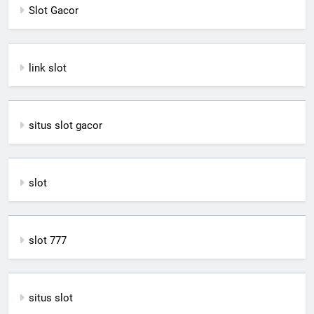
Slot Gacor
link slot
situs slot gacor
slot
slot 777
situs slot