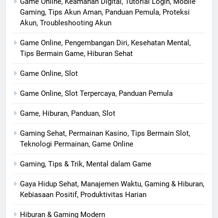
Game Online, Keamanan Digital, Tutorial Login, Mobile
Gaming, Tips Akun Aman, Panduan Pemula, Proteksi
Akun, Troubleshooting Akun
Game Online, Pengembangan Diri, Kesehatan Mental,
Tips Bermain Game, Hiburan Sehat
Game Online, Slot
Game Online, Slot Terpercaya, Panduan Pemula
Game, Hiburan, Panduan, Slot
Gaming Sehat, Permainan Kasino, Tips Bermain Slot,
Teknologi Permainan, Game Online
Gaming, Tips & Trik, Mental dalam Game
Gaya Hidup Sehat, Manajemen Waktu, Gaming & Hiburan,
Kebiasaan Positif, Produktivitas Harian
Hiburan & Gaming Modern