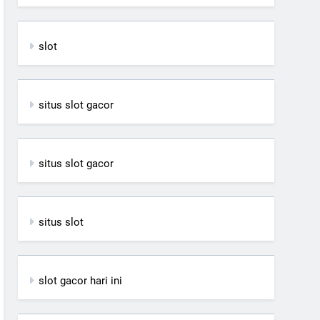
slot
situs slot gacor
situs slot gacor
situs slot
slot gacor hari ini