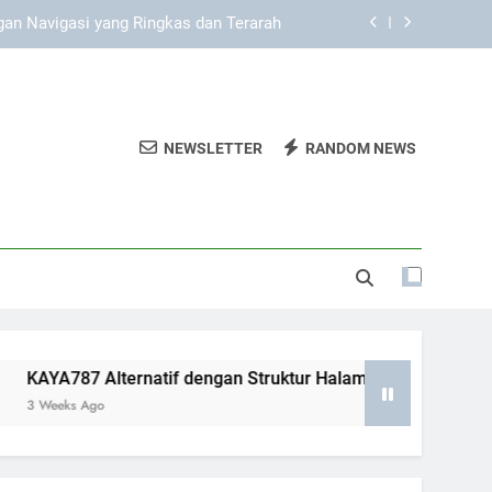
gan Navigasi yang Ringkas dan Terarah
ktur Halaman yang Rapi dan Informatif
atif dengan Akses yang Lebih Terarah
NEWSLETTER
RANDOM NEWS
an Navigasi yang Ringkas dan Terarah
gan Navigasi yang Ringkas dan Terarah
ktur Halaman yang Rapi dan Informatif
atif dengan Akses yang Lebih Terarah
87 Alternatif dengan Struktur Halaman yang Rapi dan Informa
s Ago