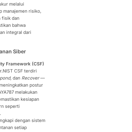
ukur melalui
p manajemen risiko,
 fisik dan
tikan bahwa
n integral dari
anan Siber
ity Framework (CSF)
r.NIST CSF terdiri
spond,
dan
Recover
—
meningkatkan postur
AYA787 melakukan
memastikan kesiapan
n seperti
.
engkapi dengan sistem
ntanan setiap