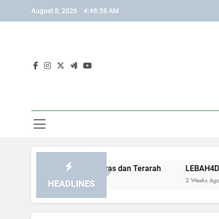
Skip
August 8, 2026
4:48:59 AM
to
content
LP 
Temukan S
n Navigasi yang Ringkas dan Terarah
LEBAH4D Link Alte
2 Weeks Ago
HEADLINES