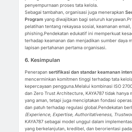
penyempurnaan proses tata kelola.
Sebagai tambahan, organisasi juga menerapkan
Se
Program
yang diwajibkan bagi seluruh karyawan.P
pelatihan tentang rekayasa sosial, keamanan email,
phishing.Pendekatan edukatif ini memperkuat kesad
terhadap keamanan dan menjadikan sumber daya m
lapisan pertahanan pertama organisasi.
6. Kesimpulan
Penerapan
sertifikasi dan standar keamanan inte
mencerminkan komitmen tinggi terhadap tata kelola
kepercayaan pengguna.Melalui kombinasi ISO 2700
dan Zero Trust Architecture, KAYA787 tidak hany
yang aman, tetapi juga menciptakan fondasi operas
dan patuh terhadap regulasi global.Pendekatan be
(Experience, Expertise, Authoritativeness, Trustwo
KAYA787 sebagai model unggul dalam implementas
yang berkelanjutan, kredibel, dan berorientasi pad