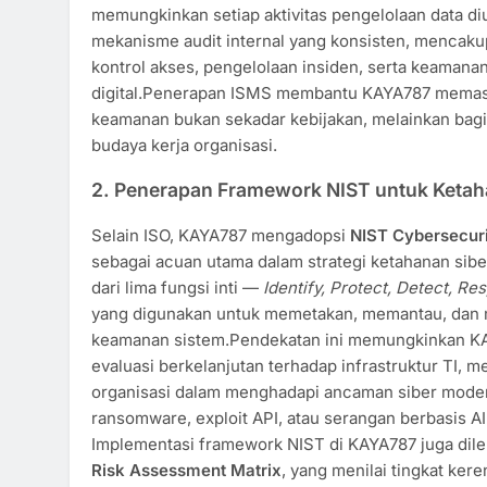
memungkinkan setiap aktivitas pengelolaan data di
mekanisme audit internal yang konsisten, mencaku
kontrol akses, pengelolaan insiden, serta keamanan
digital.Penerapan ISMS membantu KAYA787 memas
keamanan bukan sekadar kebijakan, melainkan bagia
budaya kerja organisasi.
2. Penerapan Framework NIST untuk Ketah
Selain ISO, KAYA787 mengadopsi
NIST Cybersecur
sebagai acuan utama dalam strategi ketahanan sibe
dari lima fungsi inti —
Identify, Protect, Detect, Re
yang digunakan untuk memetakan, memantau, dan 
keamanan sistem.Pendekatan ini memungkinkan K
evaluasi berkelanjutan terhadap infrastruktur TI, 
organisasi dalam menghadapi ancaman siber moder
ransomware, exploit API, atau serangan berbasis AI
Implementasi framework NIST di KAYA787 juga dil
Risk Assessment Matrix
, yang menilai tingkat kere