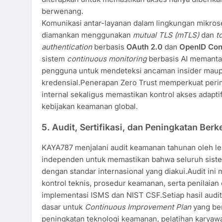
berwenang.
Komunikasi antar-layanan dalam lingkungan mikros
diamankan menggunakan
mutual TLS (mTLS)
dan
t
authentication
berbasis
OAuth 2.0
dan
OpenID Con
sistem
continuous monitoring
berbasis AI memantau
pengguna untuk mendeteksi ancaman insider mau
kredensial.Penerapan Zero Trust memperkuat per
internal sekaligus memastikan kontrol akses adapti
kebijakan keamanan global.
5. Audit, Sertifikasi, dan Peningkatan Berk
KAYA787 menjalani audit keamanan tahunan oleh le
independen untuk memastikan bahwa seluruh siste
dengan standar internasional yang diakui.Audit ini 
kontrol teknis, prosedur keamanan, serta penilaian 
implementasi ISMS dan NIST CSF.Setiap hasil audi
dasar untuk
Continuous Improvement Plan
yang be
peningkatan teknologi keamanan, pelatihan karyaw