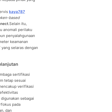
ervis
kaya787
oken-based
nect
.Selain itu,
 anomali perilaku
pun penyalahgunaan
imeter keamanan
f yang selaras dengan
elanjutan
mbaga sertifikasi
m tetap sesuai
mencakup verifikasi
efektivitas
t digunakan sebagai
rfokus pada
an, dan