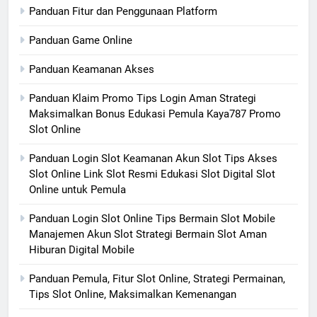
Panduan Fitur dan Penggunaan Platform
Panduan Game Online
Panduan Keamanan Akses
Panduan Klaim Promo Tips Login Aman Strategi
Maksimalkan Bonus Edukasi Pemula Kaya787 Promo
Slot Online
Panduan Login Slot Keamanan Akun Slot Tips Akses
Slot Online Link Slot Resmi Edukasi Slot Digital Slot
Online untuk Pemula
Panduan Login Slot Online Tips Bermain Slot Mobile
Manajemen Akun Slot Strategi Bermain Slot Aman
Hiburan Digital Mobile
Panduan Pemula, Fitur Slot Online, Strategi Permainan,
Tips Slot Online, Maksimalkan Kemenangan