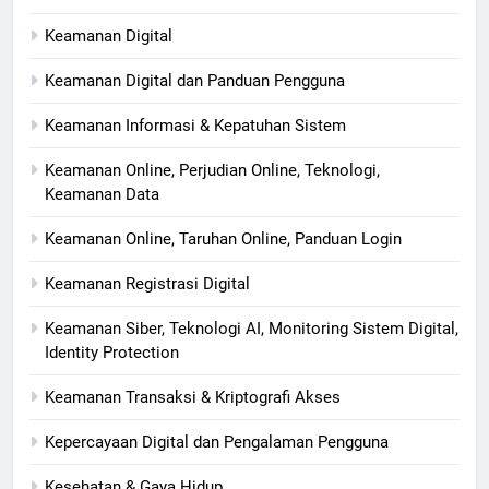
Keamanan Digital
Keamanan Digital dan Panduan Pengguna
Keamanan Informasi & Kepatuhan Sistem
Keamanan Online, Perjudian Online, Teknologi,
Keamanan Data
Keamanan Online, Taruhan Online, Panduan Login
Keamanan Registrasi Digital
Keamanan Siber, Teknologi AI, Monitoring Sistem Digital,
Identity Protection
Keamanan Transaksi & Kriptografi Akses
Kepercayaan Digital dan Pengalaman Pengguna
Kesehatan & Gaya Hidup