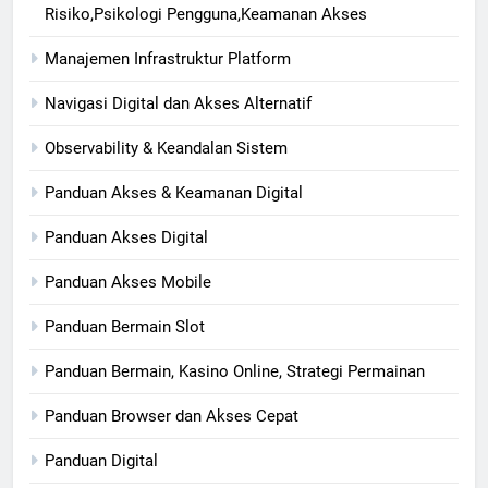
Risiko,Psikologi Pengguna,Keamanan Akses
Manajemen Infrastruktur Platform
Navigasi Digital dan Akses Alternatif
Observability & Keandalan Sistem
Panduan Akses & Keamanan Digital
Panduan Akses Digital
Panduan Akses Mobile
Panduan Bermain Slot
Panduan Bermain, Kasino Online, Strategi Permainan
Panduan Browser dan Akses Cepat
Panduan Digital