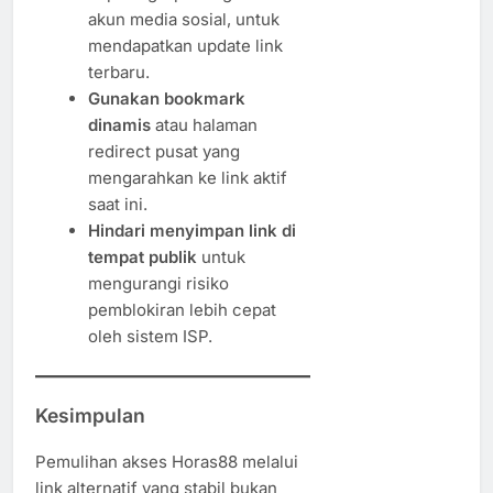
akun media sosial, untuk
mendapatkan update link
terbaru.
Gunakan bookmark
dinamis
atau halaman
redirect pusat yang
mengarahkan ke link aktif
saat ini.
Hindari menyimpan link di
tempat publik
untuk
mengurangi risiko
pemblokiran lebih cepat
oleh sistem ISP.
Kesimpulan
Pemulihan akses Horas88 melalui
link alternatif yang stabil bukan