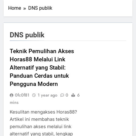
Home
DNS publik
DNS publik
Teknik Pemulihan Akses
Horas88 Melalui Link
Alternatif yang Stabil:
Panduan Cerdas untuk
Pengguna Modern
0fc0f81
1 year ago
0
6
mins
Kesulitan mengakses Horas88?
Artikel ini membahas teknik
pemulihan akses melalui link
alternatif yang stabil, lengkap