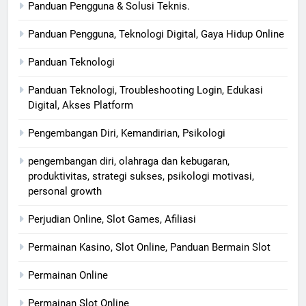
Panduan Pengguna & Solusi Teknis.
Panduan Pengguna, Teknologi Digital, Gaya Hidup Online
Panduan Teknologi
Panduan Teknologi, Troubleshooting Login, Edukasi
Digital, Akses Platform
Pengembangan Diri, Kemandirian, Psikologi
pengembangan diri, olahraga dan kebugaran,
produktivitas, strategi sukses, psikologi motivasi,
personal growth
Perjudian Online, Slot Games, Afiliasi
Permainan Kasino, Slot Online, Panduan Bermain Slot
Permainan Online
Permainan Slot Online