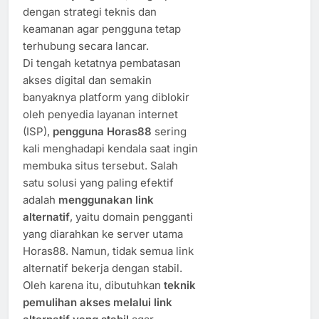
dengan strategi teknis dan
keamanan agar pengguna tetap
terhubung secara lancar.
Di tengah ketatnya pembatasan
akses digital dan semakin
banyaknya platform yang diblokir
oleh penyedia layanan internet
(ISP),
pengguna Horas88
sering
kali menghadapi kendala saat ingin
membuka situs tersebut. Salah
satu solusi yang paling efektif
adalah
menggunakan link
alternatif
, yaitu domain pengganti
yang diarahkan ke server utama
Horas88. Namun, tidak semua link
alternatif bekerja dengan stabil.
Oleh karena itu, dibutuhkan
teknik
pemulihan akses melalui link