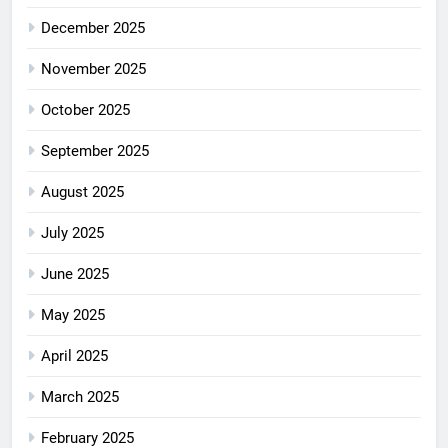
December 2025
November 2025
October 2025
September 2025
August 2025
July 2025
June 2025
May 2025
April 2025
March 2025
February 2025