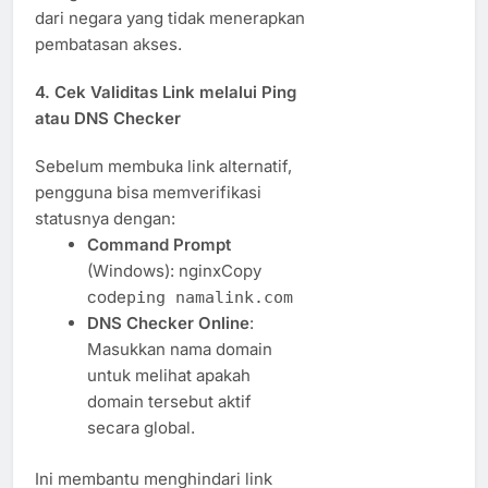
dari negara yang tidak menerapkan
pembatasan akses.
4. Cek Validitas Link melalui Ping
atau DNS Checker
Sebelum membuka link alternatif,
pengguna bisa memverifikasi
statusnya dengan:
Command Prompt
(Windows): nginxCopy
code
ping namalink.com
DNS Checker Online
:
Masukkan nama domain
untuk melihat apakah
domain tersebut aktif
secara global.
Ini membantu menghindari link