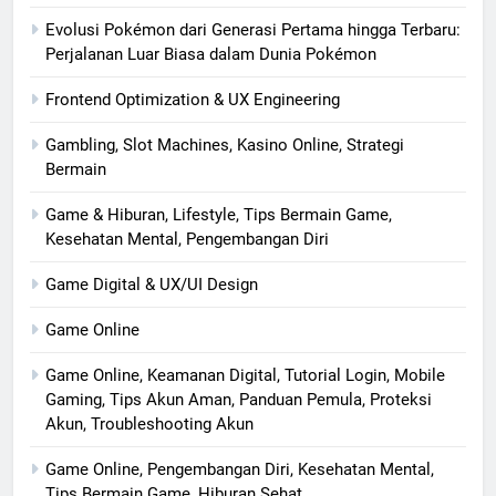
Evolusi Pokémon dari Generasi Pertama hingga Terbaru:
Perjalanan Luar Biasa dalam Dunia Pokémon
Frontend Optimization & UX Engineering
Gambling, Slot Machines, Kasino Online, Strategi
Bermain
Game & Hiburan, Lifestyle, Tips Bermain Game,
Kesehatan Mental, Pengembangan Diri
Game Digital & UX/UI Design
Game Online
Game Online, Keamanan Digital, Tutorial Login, Mobile
Gaming, Tips Akun Aman, Panduan Pemula, Proteksi
Akun, Troubleshooting Akun
Game Online, Pengembangan Diri, Kesehatan Mental,
Tips Bermain Game, Hiburan Sehat