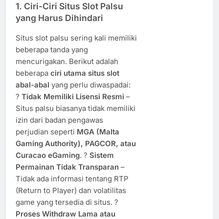
1. Ciri-Ciri Situs Slot Palsu
yang Harus Dihindari
Situs slot palsu sering kali memiliki
beberapa tanda yang
mencurigakan. Berikut adalah
beberapa
ciri utama situs slot
abal-abal
yang perlu diwaspadai:
?
Tidak Memiliki Lisensi Resmi
–
Situs palsu biasanya tidak memiliki
izin dari badan pengawas
perjudian seperti
MGA (Malta
Gaming Authority), PAGCOR, atau
Curacao eGaming
. ?
Sistem
Permainan Tidak Transparan
–
Tidak ada informasi tentang RTP
(Return to Player) dan volatilitas
game yang tersedia di situs. ?
Proses Withdraw Lama atau