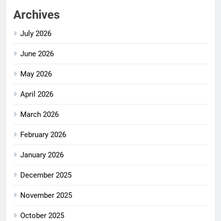
Archives
July 2026
June 2026
May 2026
April 2026
March 2026
February 2026
January 2026
December 2025
November 2025
October 2025