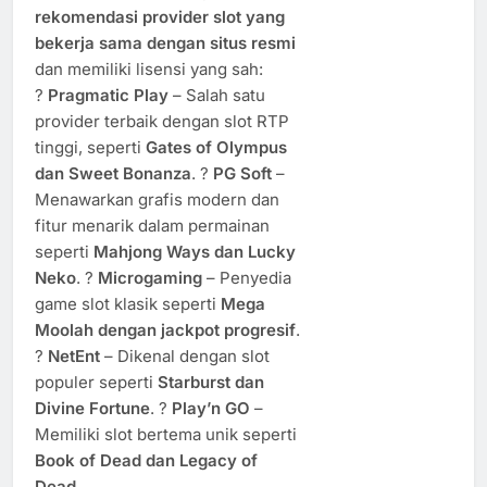
rekomendasi provider slot yang
bekerja sama dengan situs resmi
dan memiliki lisensi yang sah:
?
Pragmatic Play
– Salah satu
provider terbaik dengan slot RTP
tinggi, seperti
Gates of Olympus
dan Sweet Bonanza
. ?
PG Soft
–
Menawarkan grafis modern dan
fitur menarik dalam permainan
seperti
Mahjong Ways dan Lucky
Neko
. ?
Microgaming
– Penyedia
game slot klasik seperti
Mega
Moolah dengan jackpot progresif
.
?
NetEnt
– Dikenal dengan slot
populer seperti
Starburst dan
Divine Fortune
. ?
Play’n GO
–
Memiliki slot bertema unik seperti
Book of Dead dan Legacy of
Dead
.