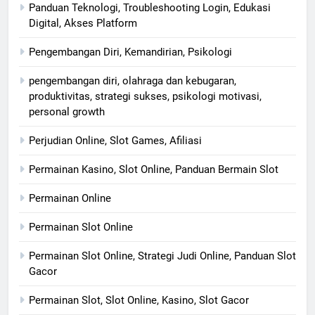
Panduan Teknologi, Troubleshooting Login, Edukasi
Digital, Akses Platform
Pengembangan Diri, Kemandirian, Psikologi
pengembangan diri, olahraga dan kebugaran,
produktivitas, strategi sukses, psikologi motivasi,
personal growth
Perjudian Online, Slot Games, Afiliasi
Permainan Kasino, Slot Online, Panduan Bermain Slot
Permainan Online
Permainan Slot Online
Permainan Slot Online, Strategi Judi Online, Panduan Slot
Gacor
Permainan Slot, Slot Online, Kasino, Slot Gacor