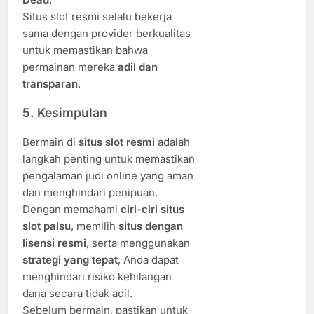
Situs slot resmi selalu bekerja
sama dengan provider berkualitas
untuk memastikan bahwa
permainan mereka
adil dan
transparan
.
5. Kesimpulan
Bermain di
situs slot resmi
adalah
langkah penting untuk memastikan
pengalaman judi online yang aman
dan menghindari penipuan.
Dengan memahami
ciri-ciri situs
slot palsu
, memilih
situs dengan
lisensi resmi
, serta menggunakan
strategi yang tepat
, Anda dapat
menghindari risiko kehilangan
dana secara tidak adil.
Sebelum bermain, pastikan untuk