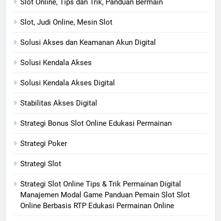
Slot Online, Tips dan Trik, Panduan Bermain
Slot, Judi Online, Mesin Slot
Solusi Akses dan Keamanan Akun Digital
Solusi Kendala Akses
Solusi Kendala Akses Digital
Stabilitas Akses Digital
Strategi Bonus Slot Online Edukasi Permainan
Strategi Poker
Strategi Slot
Strategi Slot Online Tips & Trik Permainan Digital
Manajemen Modal Game Panduan Pemain Slot Slot
Online Berbasis RTP Edukasi Permainan Online