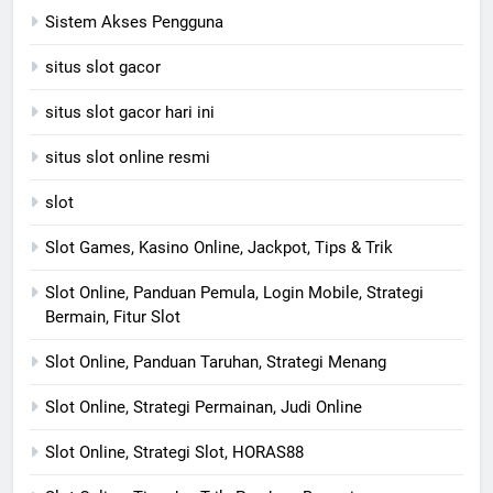
Sistem Akses Pengguna
situs slot gacor
situs slot gacor hari ini
situs slot online resmi
slot
Slot Games, Kasino Online, Jackpot, Tips & Trik
Slot Online, Panduan Pemula, Login Mobile, Strategi
Bermain, Fitur Slot
Slot Online, Panduan Taruhan, Strategi Menang
Slot Online, Strategi Permainan, Judi Online
Slot Online, Strategi Slot, HORAS88