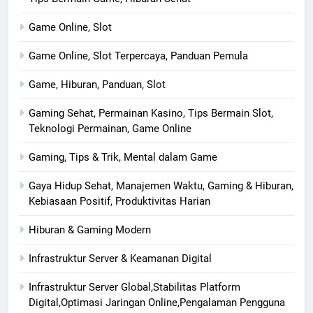
Game Online, Slot
Game Online, Slot Terpercaya, Panduan Pemula
Game, Hiburan, Panduan, Slot
Gaming Sehat, Permainan Kasino, Tips Bermain Slot,
Teknologi Permainan, Game Online
Gaming, Tips & Trik, Mental dalam Game
Gaya Hidup Sehat, Manajemen Waktu, Gaming & Hiburan,
Kebiasaan Positif, Produktivitas Harian
Hiburan & Gaming Modern
Infrastruktur Server & Keamanan Digital
Infrastruktur Server Global,Stabilitas Platform
Digital,Optimasi Jaringan Online,Pengalaman Pengguna