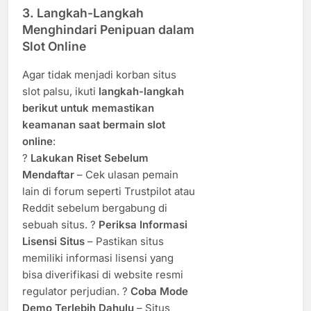
3. Langkah-Langkah
Menghindari Penipuan dalam
Slot Online
Agar tidak menjadi korban situs
slot palsu, ikuti
langkah-langkah
berikut untuk memastikan
keamanan saat bermain slot
online
:
?
Lakukan Riset Sebelum
Mendaftar
– Cek ulasan pemain
lain di forum seperti Trustpilot atau
Reddit sebelum bergabung di
sebuah situs. ?
Periksa Informasi
Lisensi Situs
– Pastikan situs
memiliki informasi lisensi yang
bisa diverifikasi di website resmi
regulator perjudian. ?
Coba Mode
Demo Terlebih Dahulu
– Situs