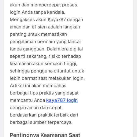
akun dan mempercepat proses
login Anda tanpa kendala.
Mengakses akun Kaya787 dengan
aman dan efisien adalah langkah
penting untuk memastikan
pengalaman bermain yang lancar
tanpa gangguan. Dalam era digital
seperti sekarang, risiko terhadap
keamanan akun semakin tinggi,
sehingga pengguna dituntut untuk
lebih cermat saat melakukan login.
Artikel ini akan membahas
berbagai tips praktis yang dapat
membantu Anda
kaya787 login
dengan aman dan cepat,
berdasarkan praktik terbaik dari
berbagai sumber terpercaya.
Pentingnya Keamanan Saat