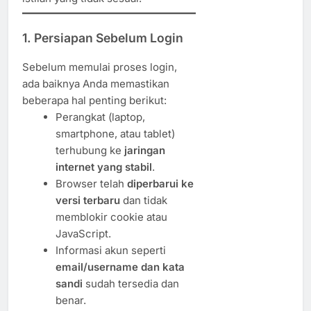
1. Persiapan Sebelum Login
Sebelum memulai proses login,
ada baiknya Anda memastikan
beberapa hal penting berikut:
Perangkat (laptop,
smartphone, atau tablet)
terhubung ke
jaringan
internet yang stabil
.
Browser telah
diperbarui ke
versi terbaru
dan tidak
memblokir cookie atau
JavaScript.
Informasi akun seperti
email/username dan kata
sandi
sudah tersedia dan
benar.