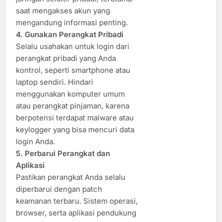
saat mengakses akun yang
mengandung informasi penting.
4. Gunakan Perangkat Pribadi
Selalu usahakan untuk login dari
perangkat pribadi yang Anda
kontrol, seperti smartphone atau
laptop sendiri. Hindari
menggunakan komputer umum
atau perangkat pinjaman, karena
berpotensi terdapat malware atau
keylogger yang bisa mencuri data
login Anda.
5. Perbarui Perangkat dan
Aplikasi
Pastikan perangkat Anda selalu
diperbarui dengan patch
keamanan terbaru. Sistem operasi,
browser, serta aplikasi pendukung