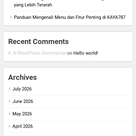
yang Lebih Terarah
Panduan Mengenali Menu dan Fitur Penting di KAYA787
Recent Comments
A WordPress Commenter
on
Hello world!
Archives
July 2026
June 2026
May 2026
April 2026