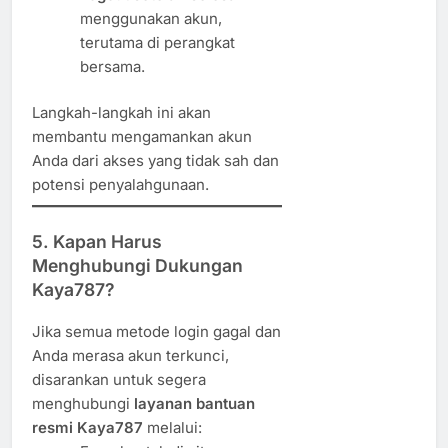
menggunakan akun,
terutama di perangkat
bersama.
Langkah-langkah ini akan
membantu mengamankan akun
Anda dari akses yang tidak sah dan
potensi penyalahgunaan.
5. Kapan Harus
Menghubungi Dukungan
Kaya787?
Jika semua metode login gagal dan
Anda merasa akun terkunci,
disarankan untuk segera
menghubungi
layanan bantuan
resmi Kaya787
melalui: