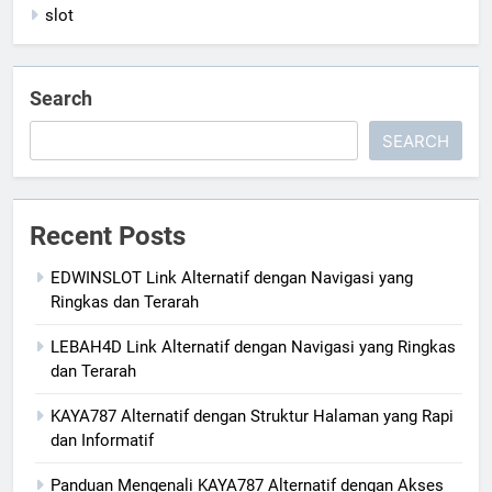
slot
Search
SEARCH
Recent Posts
EDWINSLOT Link Alternatif dengan Navigasi yang
Ringkas dan Terarah
LEBAH4D Link Alternatif dengan Navigasi yang Ringkas
dan Terarah
KAYA787 Alternatif dengan Struktur Halaman yang Rapi
dan Informatif
Panduan Mengenali KAYA787 Alternatif dengan Akses