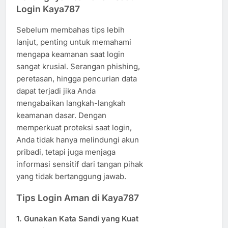
Login Kaya787
Sebelum membahas tips lebih
lanjut, penting untuk memahami
mengapa keamanan saat login
sangat krusial. Serangan phishing,
peretasan, hingga pencurian data
dapat terjadi jika Anda
mengabaikan langkah-langkah
keamanan dasar. Dengan
memperkuat proteksi saat login,
Anda tidak hanya melindungi akun
pribadi, tetapi juga menjaga
informasi sensitif dari tangan pihak
yang tidak bertanggung jawab.
Tips Login Aman di Kaya787
1. Gunakan Kata Sandi yang Kuat