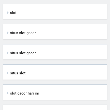
slot
situs slot gacor
situs slot gacor
situs slot
slot gacor hari ini