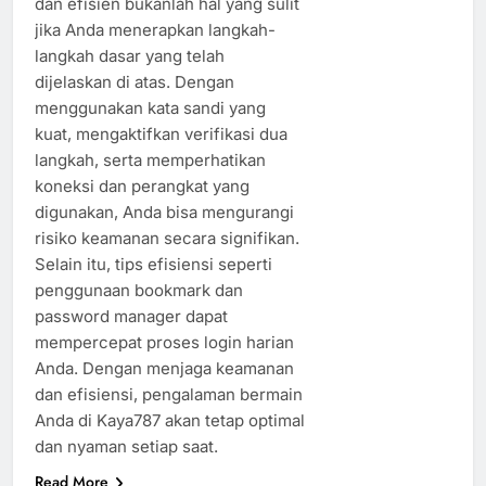
dan efisien bukanlah hal yang sulit
jika Anda menerapkan langkah-
langkah dasar yang telah
dijelaskan di atas. Dengan
menggunakan kata sandi yang
kuat, mengaktifkan verifikasi dua
langkah, serta memperhatikan
koneksi dan perangkat yang
digunakan, Anda bisa mengurangi
risiko keamanan secara signifikan.
Selain itu, tips efisiensi seperti
penggunaan bookmark dan
password manager dapat
mempercepat proses login harian
Anda. Dengan menjaga keamanan
dan efisiensi, pengalaman bermain
Anda di Kaya787 akan tetap optimal
dan nyaman setiap saat.
Read More