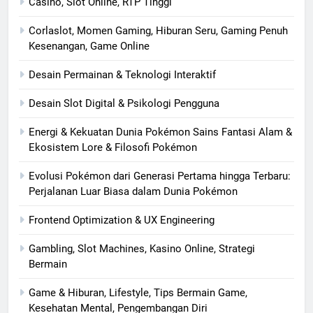
Casino, Slot Online, RTP Tinggi
Corlaslot, Momen Gaming, Hiburan Seru, Gaming Penuh
Kesenangan, Game Online
Desain Permainan & Teknologi Interaktif
Desain Slot Digital & Psikologi Pengguna
Energi & Kekuatan Dunia Pokémon Sains Fantasi Alam &
Ekosistem Lore & Filosofi Pokémon
Evolusi Pokémon dari Generasi Pertama hingga Terbaru:
Perjalanan Luar Biasa dalam Dunia Pokémon
Frontend Optimization & UX Engineering
Gambling, Slot Machines, Kasino Online, Strategi
Bermain
Game & Hiburan, Lifestyle, Tips Bermain Game,
Kesehatan Mental, Pengembangan Diri