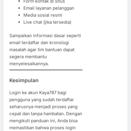
Form kontak di situs
Email layanan pelanggan
Media sosial resmi
Live chat (jika tersedia)
Sampaikan informasi dasar seperti
email terdaftar dan kronologi
masalah agar tim bantuan dapat
segera membantu
menyelesaikannya.
Kesimpulan
Login ke akun Kaya787 bagi
pengguna yang sudah terdaftar
seharusnya menjadi proses yang
cepat dan tanpa hambatan. Dengan
mengikuti panduan ini, Anda bisa
memastikan bahwa proses login