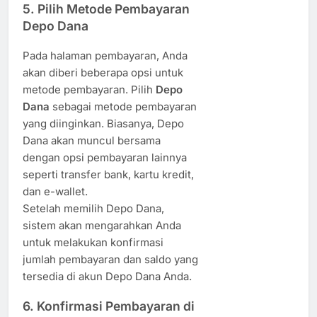
5.
Pilih Metode Pembayaran
Depo Dana
Pada halaman pembayaran, Anda
akan diberi beberapa opsi untuk
metode pembayaran. Pilih
Depo
Dana
sebagai metode pembayaran
yang diinginkan. Biasanya, Depo
Dana akan muncul bersama
dengan opsi pembayaran lainnya
seperti transfer bank, kartu kredit,
dan e-wallet.
Setelah memilih Depo Dana,
sistem akan mengarahkan Anda
untuk melakukan konfirmasi
jumlah pembayaran dan saldo yang
tersedia di akun Depo Dana Anda.
6.
Konfirmasi Pembayaran di