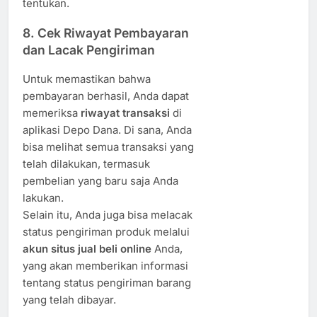
tentukan.
8.
Cek Riwayat Pembayaran
dan Lacak Pengiriman
Untuk memastikan bahwa
pembayaran berhasil, Anda dapat
memeriksa
riwayat transaksi
di
aplikasi Depo Dana. Di sana, Anda
bisa melihat semua transaksi yang
telah dilakukan, termasuk
pembelian yang baru saja Anda
lakukan.
Selain itu, Anda juga bisa melacak
status pengiriman produk melalui
akun situs jual beli online
Anda,
yang akan memberikan informasi
tentang status pengiriman barang
yang telah dibayar.