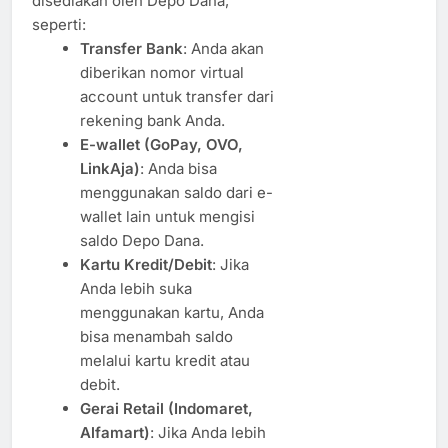
disediakan oleh Depo Dana,
seperti:
Transfer Bank
: Anda akan
diberikan nomor virtual
account untuk transfer dari
rekening bank Anda.
E-wallet (GoPay, OVO,
LinkAja)
: Anda bisa
menggunakan saldo dari e-
wallet lain untuk mengisi
saldo Depo Dana.
Kartu Kredit/Debit
: Jika
Anda lebih suka
menggunakan kartu, Anda
bisa menambah saldo
melalui kartu kredit atau
debit.
Gerai Retail (Indomaret,
Alfamart)
: Jika Anda lebih