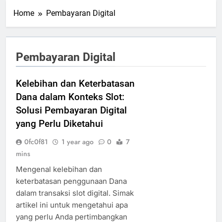
Home
Pembayaran Digital
Pembayaran Digital
Kelebihan dan Keterbatasan
Dana dalam Konteks Slot:
Solusi Pembayaran Digital
yang Perlu Diketahui
0fc0f81
1 year ago
0
7
mins
Mengenal kelebihan dan
keterbatasan penggunaan Dana
dalam transaksi slot digital. Simak
artikel ini untuk mengetahui apa
yang perlu Anda pertimbangkan