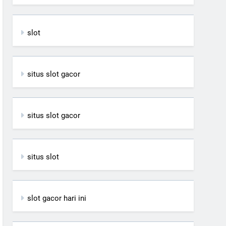
slot
situs slot gacor
situs slot gacor
situs slot
slot gacor hari ini