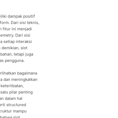
iki dampak positif
orm. Dari sisi teknis,
fitur ini menjadi
emetry. Dari sisi
 setiap interaksi
 demikian, slot
bahan, tetapi juga
tas pengguna.
rlihatkan bagaimana
una dan meningkatkan
keterlibatan,
 satu pilar penting
an dalam hal
rti structured
astruktur mampu
 bahwa slot