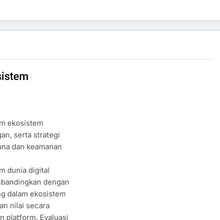
sistem
lam ekosistem
n, serta strategi
una dan keamanan
m dunia digital
dibandingkan dengan
ing dalam ekosistem
n nilai secara
 platform. Evaluasi