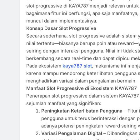
slot progressive di KAYA787 menjadi relevan unt
bagaimana fitur ini berfungsi, apa saja manfaatnya,
muncul dalam implementasinya.
Konsep Dasar Slot Progressive
Secara sederhana, slot progressive adalah sistem
nilai tertentu—biasanya berupa poin atau reward—
seiring dengan interaksi pengguna. Nilai ini tidak st
berkembang secara real-time dan dapat dipicu melalu
Pada ekosistem
kaya787 slot
, mekanisme ini menja
karena mampu mendorong keterlibatan pengguna s
menghadirkan variasi dalam pengalaman bermain.
Manfaat Slot Progressive di Ekosistem KAYA787
Penerapan slot progressive dalam sistem KAYA78
sejumlah manfaat yang signifikan:
Peningkatan Keterlibatan Pengguna
– Fitur 
pengguna untuk terus berinteraksi dengan p
adanya potensi peningkatan reward seiring 
Variasi Pengalaman Digital
– Dibandingkan d