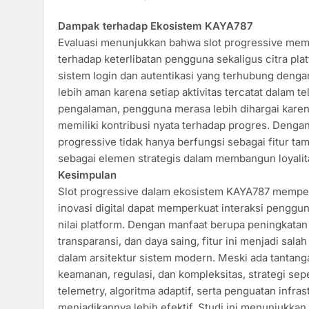
Dampak terhadap Ekosistem KAYA787
Evaluasi menunjukkan bahwa slot progressive memil
terhadap keterlibatan pengguna sekaligus citra platf
sistem login dan autentikasi yang terhubung dengan 
lebih aman karena setiap aktivitas tercatat dalam tel
pengalaman, pengguna merasa lebih dihargai karena
memiliki kontribusi nyata terhadap progres. Dengan
progressive tidak hanya berfungsi sebagai fitur tam
sebagai elemen strategis dalam membangun loyali
Kesimpulan
Slot progressive dalam ekosistem KAYA787 mempe
inovasi digital dapat memperkuat interaksi pengg
nilai platform. Dengan manfaat berupa peningkatan 
transparansi, dan daya saing, fitur ini menjadi salah
dalam arsitektur sistem modern. Meski ada tantang
keamanan, regulasi, dan kompleksitas, strategi sepe
telemetry, algoritma adaptif, serta penguatan infr
menjadikannya lebih efektif. Studi ini menunjukkan