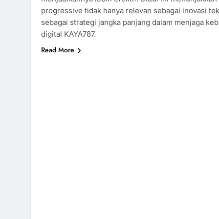
progressive tidak hanya relevan sebagai inovasi tek
sebagai strategi jangka panjang dalam menjaga keb
digital KAYA787.
Read More