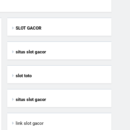
SLOT GACOR
situs slot gacor
slot toto
situs slot gacor
link slot gacor