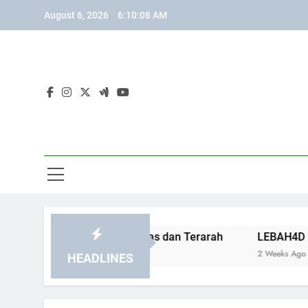
Skip
August 6, 2026
6:10:09 AM
to
content
LP 
Temukan S
vigasi yang Ringkas dan Terarah
LEBAH4D Link Alternat
2 Weeks Ago
HEADLINES