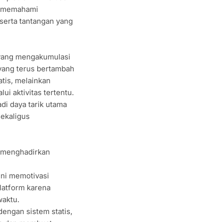
uk memahami
 serta tantangan yang
 yang mengakumulasi
yang terus bertambah
atis, melainkan
i aktivitas tertentu.
di daya tarik utama
ekaligus
7 menghadirkan
ini memotivasi
latform karena
waktu.
engan sistem statis,