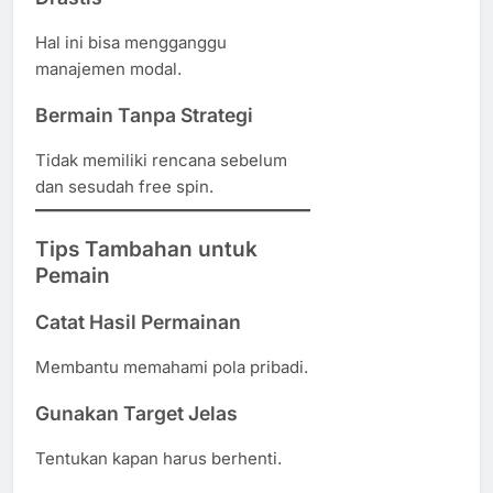
Hal ini bisa mengganggu
manajemen modal.
Bermain Tanpa Strategi
Tidak memiliki rencana sebelum
dan sesudah free spin.
Tips Tambahan untuk
Pemain
Catat Hasil Permainan
Membantu memahami pola pribadi.
Gunakan Target Jelas
Tentukan kapan harus berhenti.