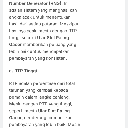
Number Generator (RNG)
. Ini
adalah sistem yang menghasilkan
angka acak untuk menentukan
hasil dari setiap putaran. Meskipun
hasilnya acak, mesin dengan RTP
tinggi seperti
Ular Slot Paling
Gacor
memberikan peluang yang
lebih baik untuk mendapatkan
pembayaran yang konsisten.
a.
RTP Tinggi
RTP adalah persentase dari total
taruhan yang kembali kepada
pemain dalam jangka panjang.
Mesin dengan RTP yang tinggi,
seperti mesin
Ular Slot Paling
Gacor
, cenderung memberikan
pembayaran yang lebih baik. Mesin