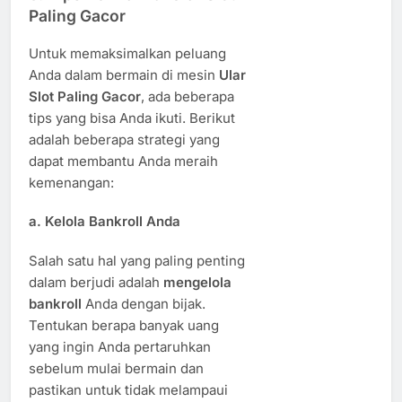
Paling Gacor
Untuk memaksimalkan peluang
Anda dalam bermain di mesin
Ular
Slot Paling Gacor
, ada beberapa
tips yang bisa Anda ikuti. Berikut
adalah beberapa strategi yang
dapat membantu Anda meraih
kemenangan:
a.
Kelola Bankroll Anda
Salah satu hal yang paling penting
dalam berjudi adalah
mengelola
bankroll
Anda dengan bijak.
Tentukan berapa banyak uang
yang ingin Anda pertaruhkan
sebelum mulai bermain dan
pastikan untuk tidak melampaui