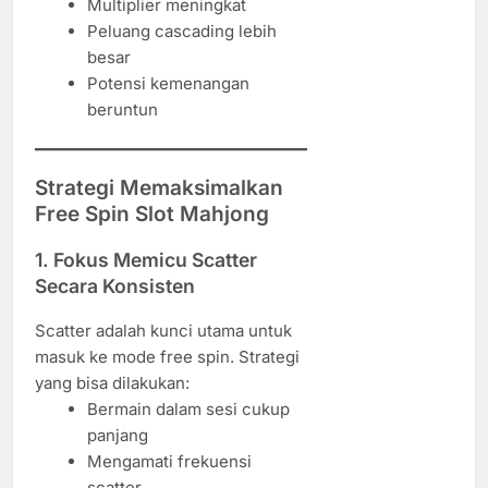
Multiplier meningkat
Peluang cascading lebih
besar
Potensi kemenangan
beruntun
Strategi Memaksimalkan
Free Spin Slot Mahjong
1. Fokus Memicu Scatter
Secara Konsisten
Scatter adalah kunci utama untuk
masuk ke mode free spin. Strategi
yang bisa dilakukan:
Bermain dalam sesi cukup
panjang
Mengamati frekuensi
scatter