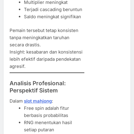
Multiplier meningkat
Terjadi cascading beruntun
Saldo meningkat signifikan
Pemain tersebut tetap konsisten
tanpa meningkatkan taruhan
secara drastis.
Insight: kesabaran dan konsistensi
lebih efektif daripada pendekatan
agresif.
Analisis Profesional:
Perspektif Sistem
Dalam
slot mahjong
:
Free spin adalah fitur
berbasis probabilitas
RNG menentukan hasil
setiap putaran