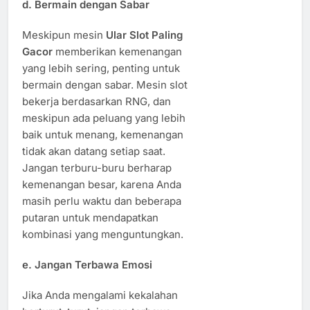
d.
Bermain dengan Sabar
Meskipun mesin
Ular Slot Paling
Gacor
memberikan kemenangan
yang lebih sering, penting untuk
bermain dengan sabar. Mesin slot
bekerja berdasarkan RNG, dan
meskipun ada peluang yang lebih
baik untuk menang, kemenangan
tidak akan datang setiap saat.
Jangan terburu-buru berharap
kemenangan besar, karena Anda
masih perlu waktu dan beberapa
putaran untuk mendapatkan
kombinasi yang menguntungkan.
e.
Jangan Terbawa Emosi
Jika Anda mengalami kekalahan