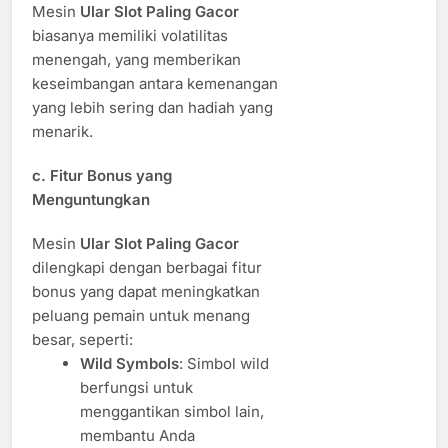
Mesin
Ular Slot Paling Gacor
biasanya memiliki volatilitas
menengah, yang memberikan
keseimbangan antara kemenangan
yang lebih sering dan hadiah yang
menarik.
c.
Fitur Bonus yang
Menguntungkan
Mesin
Ular Slot Paling Gacor
dilengkapi dengan berbagai fitur
bonus yang dapat meningkatkan
peluang pemain untuk menang
besar, seperti:
Wild Symbols
: Simbol wild
berfungsi untuk
menggantikan simbol lain,
membantu Anda