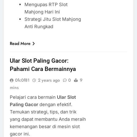
Mengupas RTP Slot
Mahjong Hari Ini
Strategi Jitu Slot Mahjong
Anti Rungkad
Read More
Ular Slot Paling Gacor:
Pahami Cara Bermainnya
0fc0f81
2 years ago
0
9
mins
Pelajari cara bermain
Ular Slot
Paling Gacor
dengan efektif.
Temukan strategi, tips, dan trik
yang dapat membantu Anda meraih
kemenangan besar di mesin slot
gacor ini.