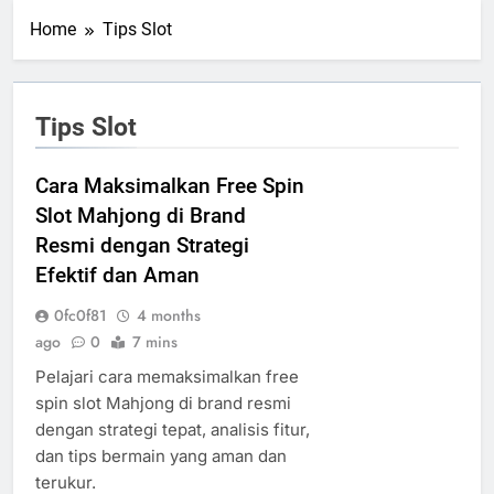
Home
Tips Slot
Tips Slot
Cara Maksimalkan Free Spin
Slot Mahjong di Brand
Resmi dengan Strategi
Efektif dan Aman
0fc0f81
4 months
ago
0
7 mins
Pelajari cara memaksimalkan free
spin slot Mahjong di brand resmi
dengan strategi tepat, analisis fitur,
dan tips bermain yang aman dan
terukur.