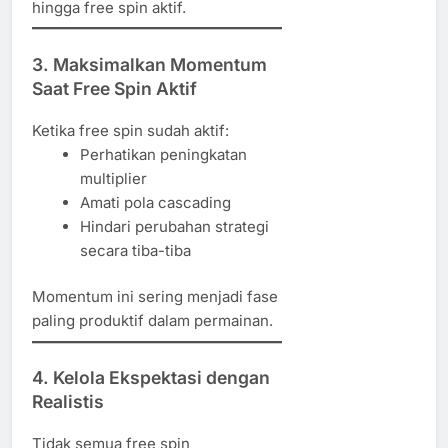
hingga free spin aktif.
3. Maksimalkan Momentum
Saat Free Spin Aktif
Ketika free spin sudah aktif:
Perhatikan peningkatan
multiplier
Amati pola cascading
Hindari perubahan strategi
secara tiba-tiba
Momentum ini sering menjadi fase
paling produktif dalam permainan.
4. Kelola Ekspektasi dengan
Realistis
Tidak semua free spin