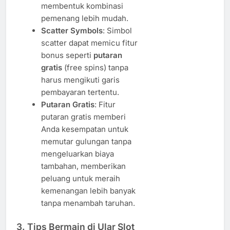
membentuk kombinasi
pemenang lebih mudah.
Scatter Symbols
: Simbol
scatter dapat memicu fitur
bonus seperti
putaran
gratis
(free spins) tanpa
harus mengikuti garis
pembayaran tertentu.
Putaran Gratis
: Fitur
putaran gratis memberi
Anda kesempatan untuk
memutar gulungan tanpa
mengeluarkan biaya
tambahan, memberikan
peluang untuk meraih
kemenangan lebih banyak
tanpa menambah taruhan.
3.
Tips Bermain di Ular Slot