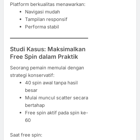
Platform berkualitas menawarkan:
Navigasi mudah
Tampilan responsif
Performa stabil
Studi Kasus: Maksimalkan
Free Spin dalam Praktik
Seorang pemain memulai dengan
strategi konservatif:
40 spin awal tanpa hasil
besar
Mulai muncul scatter secara
bertahap
Free spin aktif pada spin ke-
60
Saat free spin: