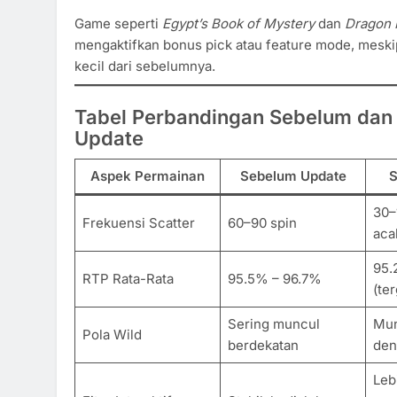
Game seperti
Egypt’s Book of Mystery
dan
Dragon 
mengaktifkan bonus pick atau feature mode, meski
kecil dari sebelumnya.
Tabel Perbandingan Sebelum dan
Update
Aspek Permainan
Sebelum Update
S
30–
Frekuensi Scatter
60–90 spin
aca
95.
RTP Rata-Rata
95.5% – 96.7%
(te
Sering muncul
Mun
Pola Wild
berdekatan
den
Leb