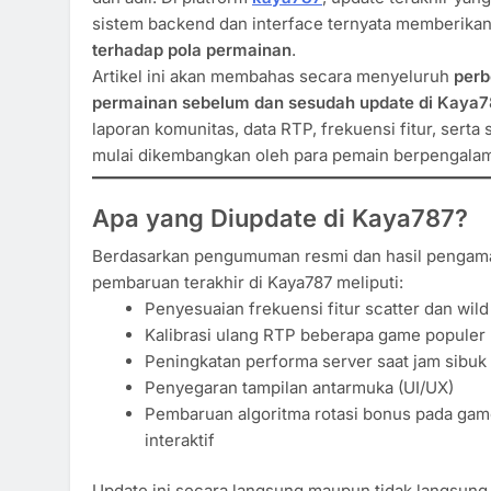
sistem backend dan interface ternyata memberika
terhadap pola permainan
.
Artikel ini akan membahas secara menyeluruh
perb
permainan sebelum dan sesudah update di Kaya
laporan komunitas, data RTP, frekuensi fitur, serta 
mulai dikembangkan oleh para pemain berpengala
Apa yang Diupdate di Kaya787?
Berdasarkan pengumuman resmi dan hasil pengama
pembaruan terakhir di Kaya787 meliputi:
Penyesuaian frekuensi fitur scatter dan wild
Kalibrasi ulang RTP beberapa game populer
Peningkatan performa server saat jam sibuk
Penyegaran tampilan antarmuka (UI/UX)
Pembaruan algoritma rotasi bonus pada ga
interaktif
Update ini secara langsung maupun tidak langsu