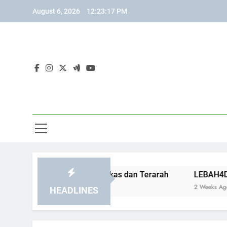
Skip
August 6, 2026
12:23:18 PM
to
content
LP 
Temukan S
avigasi yang Ringkas dan Terarah
LEBAH4D Link Altern
2 Weeks Ago
HEADLINES