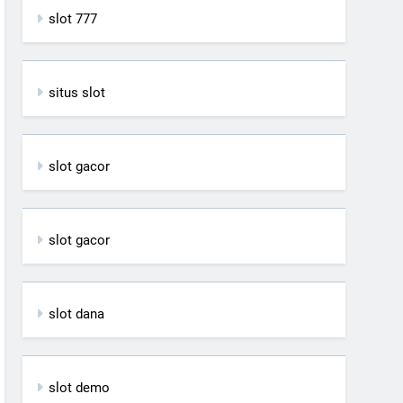
slot 777
situs slot
slot gacor
slot gacor
slot dana
slot demo