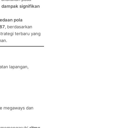
n
dampak signifikan
edaan pola
787
, berdasarkan
strategi terbaru yang
man.
tan lapangan,
me megaways dan
ng memengaruhi
ritme