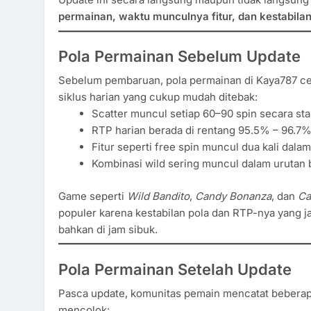
permainan, waktu munculnya fitur, dan kestabilan
Pola Permainan Sebelum Update
Sebelum pembaruan, pola permainan di Kaya787 c
siklus harian yang cukup mudah ditebak:
Scatter muncul setiap 60–90 spin secara sta
RTP harian berada di rentang 95.5% – 96.7
Fitur seperti free spin muncul dua kali dalam
Kombinasi wild sering muncul dalam urutan
Game seperti
Wild Bandito
,
Candy Bonanza
, dan
Ca
populer karena kestabilan pola dan RTP-nya yang ja
bahkan di jam sibuk.
Pola Permainan Setelah Update
Pasca update, komunitas pemain mencatat bebera
mencolok: