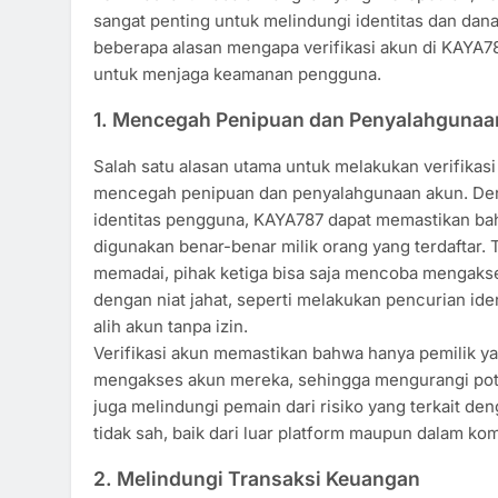
sangat penting untuk melindungi identitas dan dana
beberapa alasan mengapa verifikasi akun di KAYA7
untuk menjaga keamanan pengguna.
1. Mencegah Penipuan dan Penyalahgunaa
Salah satu alasan utama untuk melakukan verifikasi
mencegah penipuan dan penyalahgunaan akun. De
identitas pengguna, KAYA787 dapat memastikan b
digunakan benar-benar milik orang yang terdaftar. 
memadai, pihak ketiga bisa saja mencoba mengak
dengan niat jahat, seperti melakukan pencurian ide
alih akun tanpa izin.
Verifikasi akun memastikan bahwa hanya pemilik ya
mengakses akun mereka, sehingga mengurangi pote
juga melindungi pemain dari risiko yang terkait den
tidak sah, baik dari luar platform maupun dalam k
2. Melindungi Transaksi Keuangan