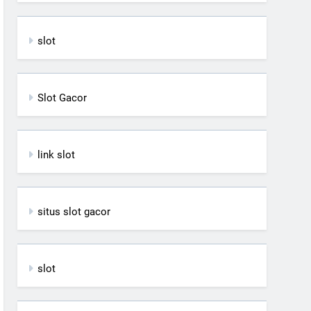
slot
Slot Gacor
link slot
situs slot gacor
slot