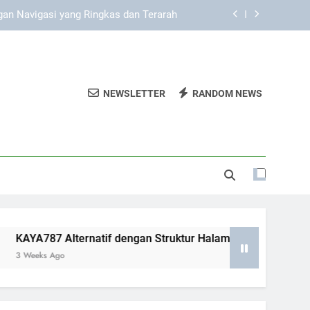
gan Navigasi yang Ringkas dan Terarah
ktur Halaman yang Rapi dan Informatif
atif dengan Akses yang Lebih Terarah
NEWSLETTER
RANDOM NEWS
an Navigasi yang Ringkas dan Terarah
gan Navigasi yang Ringkas dan Terarah
ktur Halaman yang Rapi dan Informatif
atif dengan Akses yang Lebih Terarah
Alternatif dengan Struktur Halaman yang Rapi dan Informatif
go