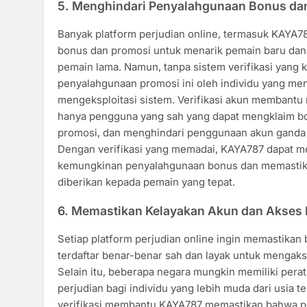
5. Menghindari Penyalahgunaan Bonus da
Banyak platform perjudian online, termasuk KAYA
bonus dan promosi untuk menarik pemain baru da
pemain lama. Namun, tanpa sistem verifikasi yang k
penyalahgunaan promosi ini oleh individu yang me
mengeksploitasi sistem. Verifikasi akun membant
hanya pengguna yang sah yang dapat mengklaim b
promosi, dan menghindari penggunaan akun ganda a
Dengan verifikasi yang memadai, KAYA787 dapat m
kemungkinan penyalahgunaan bonus dan memasti
diberikan kepada pemain yang tepat.
6. Memastikan Kelayakan Akun dan Akses
Setiap platform perjudian online ingin memastika
terdaftar benar-benar sah dan layak untuk mengak
Selain itu, beberapa negara mungkin memiliki pera
perjudian bagi individu yang lebih muda dari usia t
verifikasi membantu KAYA787 memastikan bahwa 