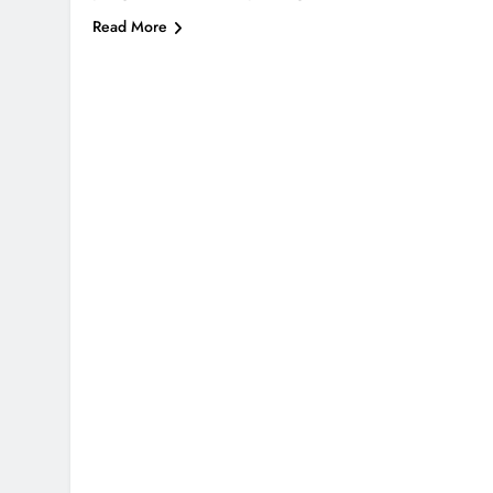
Read More