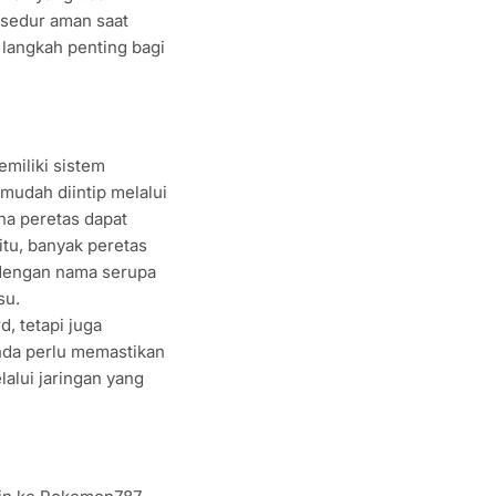
osedur aman saat
langkah penting bagi
emiliki sistem
mudah diintip melalui
na peretas dapat
itu, banyak peretas
) dengan nama serupa
su.
, tetapi juga
Anda perlu memastikan
alui jaringan yang