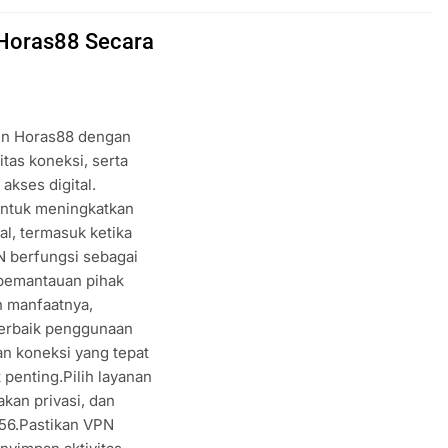
Horas88 Secara
in Horas88 dengan
tas koneksi, serta
akses digital.
untuk meningkatkan
al, termasuk ketika
N berfungsi sebagai
i pemantauan pihak
n manfaatnya,
terbaik penggunaan
an koneksi yang tepat
penting.Pilih layanan
akan privasi, dan
256.Pastikan VPN