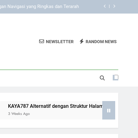
gan Navigasi yang Ringkas dan Terarah
ktur Halaman yang Rapi dan Informatif
atif dengan Akses yang Lebih Terarah
NEWSLETTER
RANDOM NEWS
an Navigasi yang Ringkas dan Terarah
gan Navigasi yang Ringkas dan Terarah
ktur Halaman yang Rapi dan Informatif
atif dengan Akses yang Lebih Terarah
Alternatif dengan Struktur Halaman yang Rapi dan Informati
go