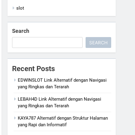
slot
Search
SEARCH
Recent Posts
EDWINSLOT Link Alternatif dengan Navigasi
yang Ringkas dan Terarah
LEBAH4D Link Alternatif dengan Navigasi
yang Ringkas dan Terarah
KAYA787 Alternatif dengan Struktur Halaman
yang Rapi dan Informatif