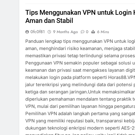
Tips Menggunakan VPN untuk Login 
Aman dan Stabil
0fc0f81
9 Months Ago
0
6 Mins
Panduan lengkap tips menggunakan VPN untuk log
aman, menghindari risiko keamanan, menjaga stabili
memastikan privasi tetap terlindungi selama proses 
Penggunaan VPN semakin populer sebagai solusi 
keamanan dan privasi saat mengakses layanan digit
melakukan login pada platform seperti Horas88.VP
jalur terenkripsi yang melindungi data dari potens
ketiga dan serangan jaringan.Untuk memaksimalka
diperlukan pemahaman mendalam tentang praktik 
VPN, mulai dari pemilihan layanan hingga pengatur
Pemilihan VPN adalah langkah pertama yang sangat 
VPN yang memiliki reputasi baik, transparansi kebij
dukungan teknologi enkripsi modern seperti AES-