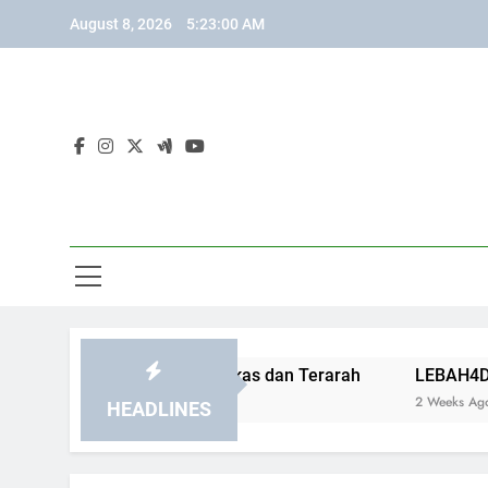
Skip
August 8, 2026
5:23:01 AM
to
content
LP 
Temukan S
avigasi yang Ringkas dan Terarah
LEBAH4D Link Alterna
2 Weeks Ago
HEADLINES