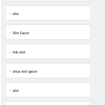
slot
Slot Gacor
link slot
situs slot gacor
slot