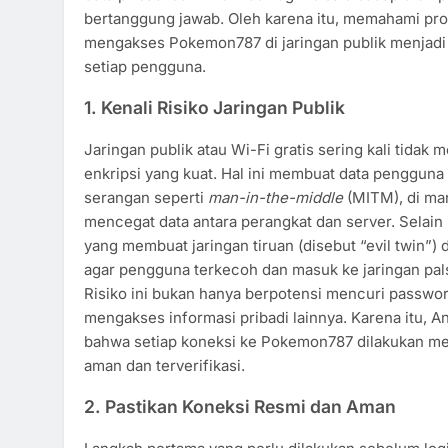
bertanggung jawab. Oleh karena itu, memahami pr
mengakses Pokemon787 di jaringan publik menjadi 
setiap pengguna.
1. Kenali Risiko Jaringan Publik
Jaringan publik atau Wi-Fi gratis sering kali tidak m
enkripsi yang kuat. Hal ini membuat data pengguna 
serangan seperti
man-in-the-middle
(MITM), di ma
mencegat data antara perangkat dan server. Selain 
yang membuat jaringan tiruan (disebut “evil twin”
agar pengguna terkecoh dan masuk ke jaringan pal
Risiko ini bukan hanya berpotensi mencuri password
mengakses informasi pribadi lainnya. Karena itu, 
bahwa setiap koneksi ke Pokemon787 dilakukan mel
aman dan terverifikasi.
2. Pastikan Koneksi Resmi dan Aman