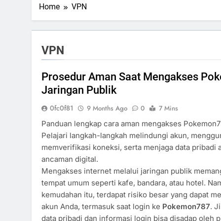
Home
VPN
VPN
Prosedur Aman Saat Mengakses Po
Jaringan Publik
0fc0f81
9 Months Ago
0
7 Mins
Panduan lengkap cara aman mengakses Pokemon787 
Pelajari langkah-langkah melindungi akun, mengg
memverifikasi koneksi, serta menjaga data pribadi 
ancaman digital.
Mengakses internet melalui jaringan publik memang
tempat umum seperti kafe, bandara, atau hotel. Nam
kemudahan itu, terdapat risiko besar yang dapat
akun Anda, termasuk saat login ke
Pokemon787
. J
data pribadi dan informasi login bisa disadap oleh p