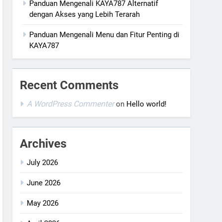
Panduan Mengenali KAYA787 Alternatif
dengan Akses yang Lebih Terarah
Panduan Mengenali Menu dan Fitur Penting di
KAYA787
Recent Comments
A WordPress Commenter
on
Hello world!
Archives
July 2026
June 2026
May 2026