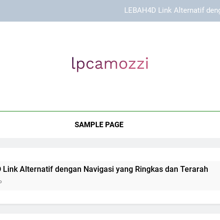
LEBAH4D Link Alternatif den
KAYA787 Alternatif dengan Stru
Panduan Mengenali KAYA787 Altern
EDWINSLOT Link Alternatif deng
Camozzi
LEBAH4D Link Alternatif den
olusi Komponen Industri Dari LP Camozzi.
KAYA787 Alternatif dengan Stru
SAMPLE PAGE
Panduan Mengenali KAYA787 Altern
tif dengan Navigasi yang Ringkas dan Terarah
KAYA787 
3 Weeks A