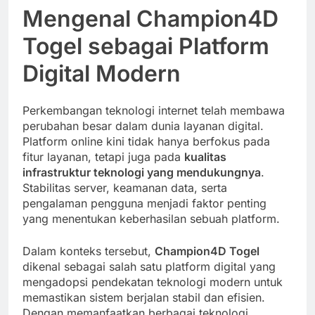
Mengenal Champion4D
Togel sebagai Platform
Digital Modern
Perkembangan teknologi internet telah membawa
perubahan besar dalam dunia layanan digital.
Platform online kini tidak hanya berfokus pada
fitur layanan, tetapi juga pada
kualitas
infrastruktur teknologi yang mendukungnya
.
Stabilitas server, keamanan data, serta
pengalaman pengguna menjadi faktor penting
yang menentukan keberhasilan sebuah platform.
Dalam konteks tersebut,
Champion4D Togel
dikenal sebagai salah satu platform digital yang
mengadopsi pendekatan teknologi modern untuk
memastikan sistem berjalan stabil dan efisien.
Dengan memanfaatkan berbagai teknologi