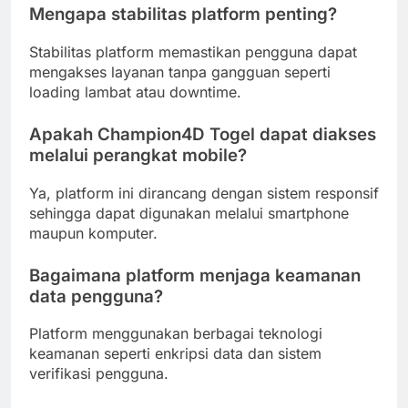
Mengapa stabilitas platform penting?
Stabilitas platform memastikan pengguna dapat
mengakses layanan tanpa gangguan seperti
loading lambat atau downtime.
Apakah Champion4D Togel dapat diakses
melalui perangkat mobile?
Ya, platform ini dirancang dengan sistem responsif
sehingga dapat digunakan melalui smartphone
maupun komputer.
Bagaimana platform menjaga keamanan
data pengguna?
Platform menggunakan berbagai teknologi
keamanan seperti enkripsi data dan sistem
verifikasi pengguna.