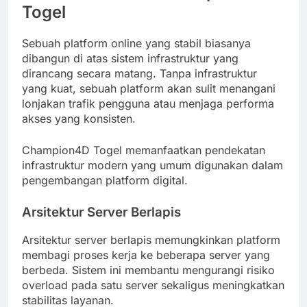
Togel
Sebuah platform online yang stabil biasanya
dibangun di atas sistem infrastruktur yang
dirancang secara matang. Tanpa infrastruktur
yang kuat, sebuah platform akan sulit menangani
lonjakan trafik pengguna atau menjaga performa
akses yang konsisten.
Champion4D Togel memanfaatkan pendekatan
infrastruktur modern yang umum digunakan dalam
pengembangan platform digital.
Arsitektur Server Berlapis
Arsitektur server berlapis memungkinkan platform
membagi proses kerja ke beberapa server yang
berbeda. Sistem ini membantu mengurangi risiko
overload pada satu server sekaligus meningkatkan
stabilitas layanan.