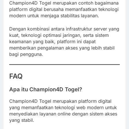
Champion4D Togel merupakan contoh bagaimana
platform digital berusaha memanfaatkan teknologi
modern untuk menjaga stabilitas layanan.
Dengan kombinasi antara infrastruktur server yang
kuat, teknologi optimasi jaringan, serta sistem
keamanan yang baik, platform ini dapat
memberikan pengalaman akses yang lebih stabil
bagi pengguna.
FAQ
Apa itu Champion4D Togel?
Champion4D Togel merupakan platform digital
yang memanfaatkan teknologi web modern untuk
menyediakan layanan online dengan sistem akses
yang stabil.