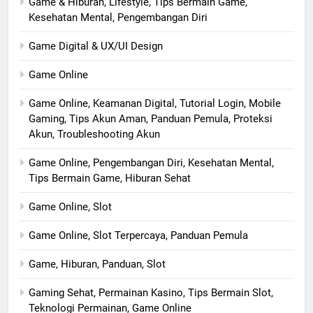
Game & Hiburan, Lifestyle, Tips Bermain Game,
Kesehatan Mental, Pengembangan Diri
Game Digital & UX/UI Design
Game Online
Game Online, Keamanan Digital, Tutorial Login, Mobile
Gaming, Tips Akun Aman, Panduan Pemula, Proteksi
Akun, Troubleshooting Akun
Game Online, Pengembangan Diri, Kesehatan Mental,
Tips Bermain Game, Hiburan Sehat
Game Online, Slot
Game Online, Slot Terpercaya, Panduan Pemula
Game, Hiburan, Panduan, Slot
Gaming Sehat, Permainan Kasino, Tips Bermain Slot,
Teknologi Permainan, Game Online