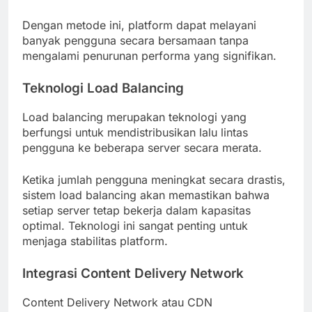
Dengan metode ini, platform dapat melayani
banyak pengguna secara bersamaan tanpa
mengalami penurunan performa yang signifikan.
Teknologi Load Balancing
Load balancing merupakan teknologi yang
berfungsi untuk mendistribusikan lalu lintas
pengguna ke beberapa server secara merata.
Ketika jumlah pengguna meningkat secara drastis,
sistem load balancing akan memastikan bahwa
setiap server tetap bekerja dalam kapasitas
optimal. Teknologi ini sangat penting untuk
menjaga stabilitas platform.
Integrasi Content Delivery Network
Content Delivery Network atau CDN