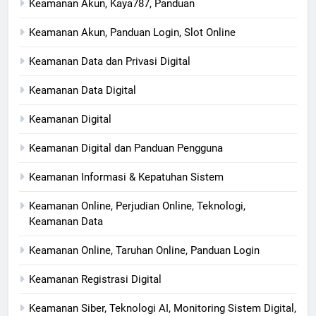
Keamanan Akun, Kaya787, Panduan
Keamanan Akun, Panduan Login, Slot Online
Keamanan Data dan Privasi Digital
Keamanan Data Digital
Keamanan Digital
Keamanan Digital dan Panduan Pengguna
Keamanan Informasi & Kepatuhan Sistem
Keamanan Online, Perjudian Online, Teknologi,
Keamanan Data
Keamanan Online, Taruhan Online, Panduan Login
Keamanan Registrasi Digital
Keamanan Siber, Teknologi AI, Monitoring Sistem Digital,