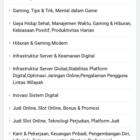
Gaming, Tips & Trik, Mental dalam Game
Gaya Hidup Sehat, Manajemen Waktu, Gaming & Hiburan,
Kebiasaan Positif, Produktivitas Harian
Hiburan & Gaming Modern
Infrastruktur Server & Keamanan Digital
Infrastruktur Server Global,Stabilitas Platform
Digital,Optimasi Jaringan Online,Pengalaman Pengguna
Lintas Wilayah
Inovasi Sistem Digital
Judi Online, Slot Online, Bonus & Promosi
Judi Slot Online, Teknologi Perjudian, Platform Judi
Karir & Pekerjaan, Keuangan Pribadi, Pengembangan Diri,