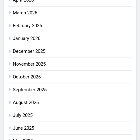
March 2026
February 2026
January 2026
December 2025
November 2025
October 2025
September 2025
August 2025
July 2025
June 2025