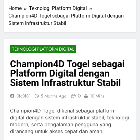
Home
Teknologi Platform Digital
Champion4D Togel sebagai Platform Digital dengan
Sistem Infrastruktur Stabil
TEKNOLOGI PLATFORM DIGITAL
Champion4D Togel sebagai
Platform Digital dengan
Sistem Infrastruktur Stabil
0
0fc0f81
5 Months Ago
10 Mins
Champion4D Togel dikenal sebagai platform
digital dengan sistem infrastruktur stabil, teknologi
modern, serta pengalaman pengguna yang
dirancang untuk akses cepat dan aman.