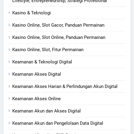
Lifestyle, Entrepreneurship, Strategi Profesional
Kasino & Teknologi
Kasino Online, Slot Gacor, Panduan Permainan
Kasino Online, Slot Online, Panduan Permainan
Kasino Online, Slot, Fitur Permainan
Keamanan & Teknologi Digital
Keamanan Akses Digital
Keamanan Akses Harian & Perlindungan Akun Digital
Keamanan Akses Online
Keamanan Akun dan Akses Digital
Keamanan Akun dan Pengelolaan Data Digital