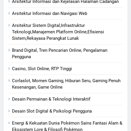
Arsitektur Informasi dan Kejelasan Halaman Cadangan
Arsitektur Informasi dan Navigasi Web
Arsitektur Sistem Digital,Infrastruktur
Teknologi,Manajemen Platform Online,Efisiensi
Sistem,Rekayasa Perangkat Lunak
Brand Digital, Tren Pencarian Online, Pengalaman
Pengguna
Casino, Slot Online, RTP Tinggi
Corlaslot, Momen Gaming, Hiburan Seru, Gaming Penuh
Kesenangan, Game Online
Desain Permainan & Teknologi Interaktif
Desain Slot Digital & Psikologi Pengguna
Energi & Kekuatan Dunia Pokémon Sains Fantasi Alam &
Ekosistem Lore & Filosofi Pokémon