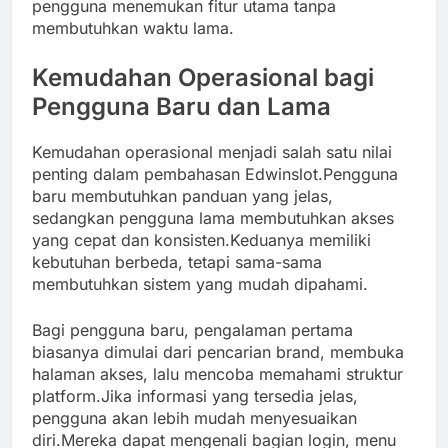
pengguna menemukan fitur utama tanpa
membutuhkan waktu lama.
Kemudahan Operasional bagi
Pengguna Baru dan Lama
Kemudahan operasional menjadi salah satu nilai
penting dalam pembahasan Edwinslot.Pengguna
baru membutuhkan panduan yang jelas,
sedangkan pengguna lama membutuhkan akses
yang cepat dan konsisten.Keduanya memiliki
kebutuhan berbeda, tetapi sama-sama
membutuhkan sistem yang mudah dipahami.
Bagi pengguna baru, pengalaman pertama
biasanya dimulai dari pencarian brand, membuka
halaman akses, lalu mencoba memahami struktur
platform.Jika informasi yang tersedia jelas,
pengguna akan lebih mudah menyesuaikan
diri.Mereka dapat mengenali bagian login, menu