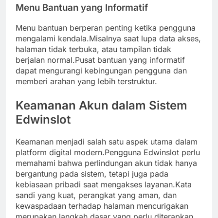
Menu Bantuan yang Informatif
Menu bantuan berperan penting ketika pengguna
mengalami kendala.Misalnya saat lupa data akses,
halaman tidak terbuka, atau tampilan tidak
berjalan normal.Pusat bantuan yang informatif
dapat mengurangi kebingungan pengguna dan
memberi arahan yang lebih terstruktur.
Keamanan Akun dalam Sistem
Edwinslot
Keamanan menjadi salah satu aspek utama dalam
platform digital modern.Pengguna Edwinslot perlu
memahami bahwa perlindungan akun tidak hanya
bergantung pada sistem, tetapi juga pada
kebiasaan pribadi saat mengakses layanan.Kata
sandi yang kuat, perangkat yang aman, dan
kewaspadaan terhadap halaman mencurigakan
merupakan langkah dasar yang perlu diterapkan.