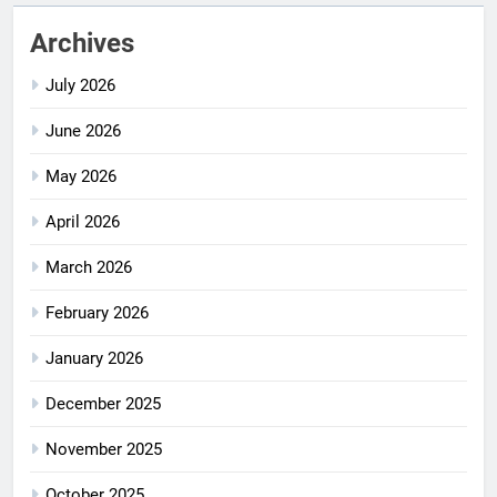
Archives
July 2026
June 2026
May 2026
April 2026
March 2026
February 2026
January 2026
December 2025
November 2025
October 2025