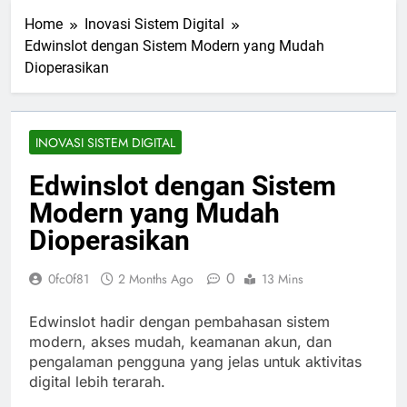
Home
Inovasi Sistem Digital
Edwinslot dengan Sistem Modern yang Mudah
Dioperasikan
INOVASI SISTEM DIGITAL
Edwinslot dengan Sistem
Modern yang Mudah
Dioperasikan
0
0fc0f81
2 Months Ago
13 Mins
Edwinslot hadir dengan pembahasan sistem
modern, akses mudah, keamanan akun, dan
pengalaman pengguna yang jelas untuk aktivitas
digital lebih terarah.