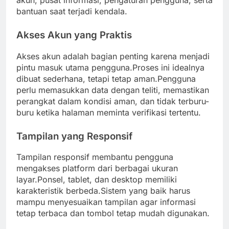
bantuan saat terjadi kendala.
Akses Akun yang Praktis
Akses akun adalah bagian penting karena menjadi
pintu masuk utama pengguna.Proses ini idealnya
dibuat sederhana, tetapi tetap aman.Pengguna
perlu memasukkan data dengan teliti, memastikan
perangkat dalam kondisi aman, dan tidak terburu-
buru ketika halaman meminta verifikasi tertentu.
Tampilan yang Responsif
Tampilan responsif membantu pengguna
mengakses platform dari berbagai ukuran
layar.Ponsel, tablet, dan desktop memiliki
karakteristik berbeda.Sistem yang baik harus
mampu menyesuaikan tampilan agar informasi
tetap terbaca dan tombol tetap mudah digunakan.