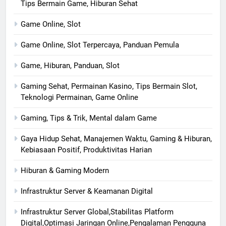
Tips Bermain Game, Hiburan Sehat
Game Online, Slot
Game Online, Slot Terpercaya, Panduan Pemula
Game, Hiburan, Panduan, Slot
Gaming Sehat, Permainan Kasino, Tips Bermain Slot,
Teknologi Permainan, Game Online
Gaming, Tips & Trik, Mental dalam Game
Gaya Hidup Sehat, Manajemen Waktu, Gaming & Hiburan,
Kebiasaan Positif, Produktivitas Harian
Hiburan & Gaming Modern
Infrastruktur Server & Keamanan Digital
Infrastruktur Server Global,Stabilitas Platform
Digital,Optimasi Jaringan Online,Pengalaman Pengguna