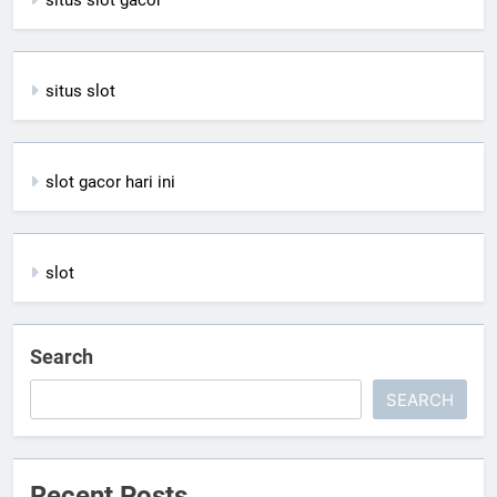
situs slot gacor
situs slot
slot gacor hari ini
slot
Search
SEARCH
Recent Posts