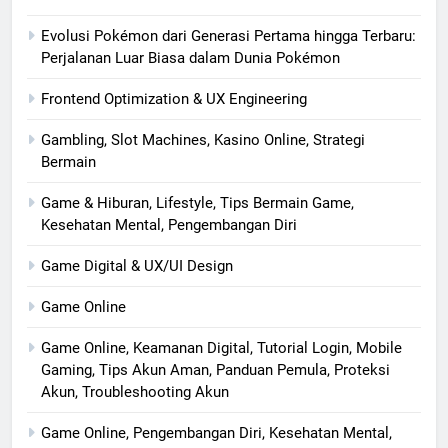
Evolusi Pokémon dari Generasi Pertama hingga Terbaru:
Perjalanan Luar Biasa dalam Dunia Pokémon
Frontend Optimization & UX Engineering
Gambling, Slot Machines, Kasino Online, Strategi
Bermain
Game & Hiburan, Lifestyle, Tips Bermain Game,
Kesehatan Mental, Pengembangan Diri
Game Digital & UX/UI Design
Game Online
Game Online, Keamanan Digital, Tutorial Login, Mobile
Gaming, Tips Akun Aman, Panduan Pemula, Proteksi
Akun, Troubleshooting Akun
Game Online, Pengembangan Diri, Kesehatan Mental,