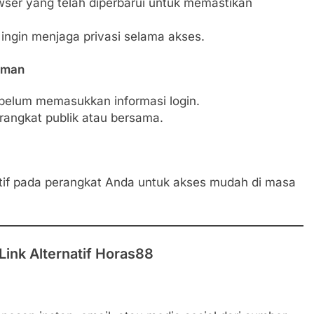
wser yang telah diperbarui untuk memastikan
 ingin menjaga privasi selama akses.
Aman
ebelum memasukkan informasi login.
rangkat publik atau bersama.
rnatif pada perangkat Anda untuk akses mudah di masa
ink Alternatif Horas88