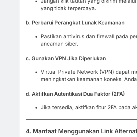
Jangan klik tautan yang dikirim melalui
yang tidak terpercaya.
b. Perbarui Perangkat Lunak Keamanan
Pastikan antivirus dan firewall pada pe
ancaman siber.
c. Gunakan VPN Jika Diperlukan
Virtual Private Network (VPN) dapat 
meningkatkan keamanan koneksi Anda
d. Aktifkan Autentikasi Dua Faktor (2FA)
Jika tersedia, aktifkan fitur 2FA pad
4. Manfaat Menggunakan Link Alternat