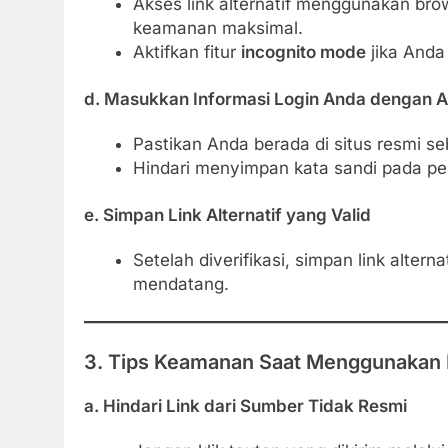
Akses link alternatif menggunakan bro
keamanan maksimal.
Aktifkan fitur
incognito mode
jika Anda
d. Masukkan Informasi Login Anda dengan 
Pastikan Anda berada di situs resmi s
Hindari menyimpan kata sandi pada pe
e. Simpan Link Alternatif yang Valid
Setelah diverifikasi, simpan link alte
mendatang.
3. Tips Keamanan Saat Menggunakan L
a. Hindari Link dari Sumber Tidak Resmi