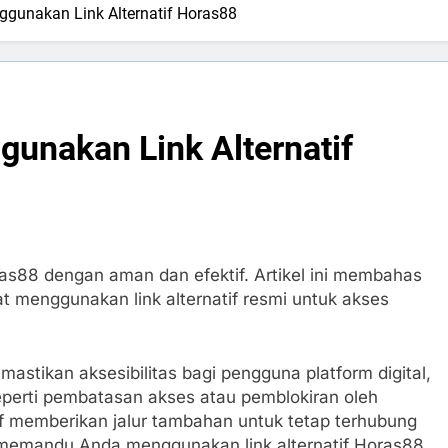
gunakan Link Alternatif Horas88
unakan Link Alternatif
oras88 dengan aman dan efektif. Artikel ini membahas
 menggunakan link alternatif resmi untuk akses
mastikan aksesibilitas bagi pengguna platform digital,
eperti pembatasan akses atau pemblokiran oleh
atif memberikan jalur tambahan untuk tetap terhubung
n memandu Anda menggunakan link alternatif Horas88