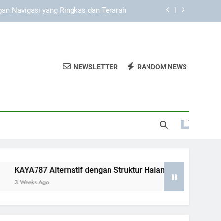
gan Navigasi yang Ringkas dan Terarah
ktur Halaman yang Rapi dan Informatif
atif dengan Akses yang Lebih Terarah
NEWSLETTER
RANDOM NEWS
an Navigasi yang Ringkas dan Terarah
gan Navigasi yang Ringkas dan Terarah
ktur Halaman yang Rapi dan Informatif
atif dengan Akses yang Lebih Terarah
Alternatif dengan Struktur Halaman yang Rapi dan Informati
go