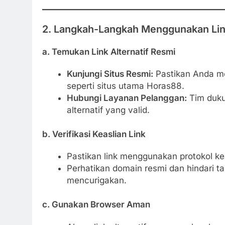
2. Langkah-Langkah Menggunakan Link
a. Temukan Link Alternatif Resmi
Kunjungi Situs Resmi:
Pastikan Anda men
seperti situs utama Horas88.
Hubungi Layanan Pelanggan:
Tim duku
alternatif yang valid.
b. Verifikasi Keaslian Link
Pastikan link menggunakan protokol 
Perhatikan domain resmi dan hindari 
mencurigakan.
c. Gunakan Browser Aman