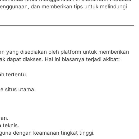
nggunaan, dan memberikan tips untuk melindungi
n yang disediakan oleh platform untuk memberikan
 dapat diakses. Hal ini biasanya terjadi akibat:
h tertentu.
 situs utama.
uan.
 teknis.
una dengan keamanan tingkat tinggi.