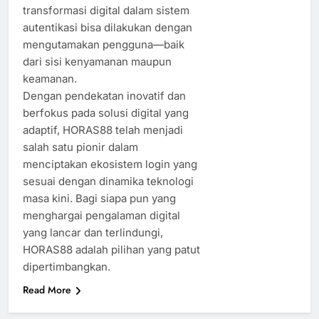
transformasi digital dalam sistem
autentikasi bisa dilakukan dengan
mengutamakan pengguna—baik
dari sisi kenyamanan maupun
keamanan.
Dengan pendekatan inovatif dan
berfokus pada solusi digital yang
adaptif, HORAS88 telah menjadi
salah satu pionir dalam
menciptakan ekosistem login yang
sesuai dengan dinamika teknologi
masa kini. Bagi siapa pun yang
menghargai pengalaman digital
yang lancar dan terlindungi,
HORAS88 adalah pilihan yang patut
dipertimbangkan.
Read More