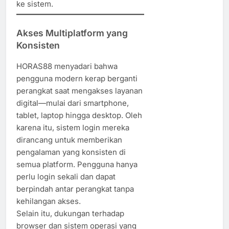
ke sistem.
Akses Multiplatform yang
Konsisten
HORAS88 menyadari bahwa
pengguna modern kerap berganti
perangkat saat mengakses layanan
digital—mulai dari smartphone,
tablet, laptop hingga desktop. Oleh
karena itu, sistem login mereka
dirancang untuk memberikan
pengalaman yang konsisten di
semua platform. Pengguna hanya
perlu login sekali dan dapat
berpindah antar perangkat tanpa
kehilangan akses.
Selain itu, dukungan terhadap
browser dan sistem operasi yang