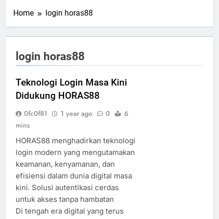
Home
login horas88
login horas88
Teknologi Login Masa Kini
Didukung HORAS88
0fc0f81
1 year ago
0
6
mins
HORAS88 menghadirkan teknologi
login modern yang mengutamakan
keamanan, kenyamanan, dan
efisiensi dalam dunia digital masa
kini. Solusi autentikasi cerdas
untuk akses tanpa hambatan
Di tengah era digital yang terus