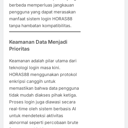
berbeda memperluas jangkauan
pengguna yang dapat merasakan
manfaat sistem login HORAS88
tanpa hambatan kompatibilitas.
Keamanan Data Menjadi
Prioritas
Keamanan adalah pilar utama dari
teknologi login masa kini.
HORAS88 menggunakan protokol
enkripsi canggih untuk
memastikan bahwa data pengguna
tidak mudah diakses pihak ketiga.
Proses login juga diawasi secara
real-time oleh sistem berbasis AI
untuk mendeteksi aktivitas
abnormal seperti percobaan brute