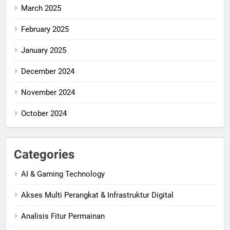
March 2025
February 2025
January 2025
December 2024
November 2024
October 2024
Categories
AI & Gaming Technology
Akses Multi Perangkat & Infrastruktur Digital
Analisis Fitur Permainan