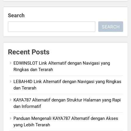
Search
SEARCH
Recent Posts
EDWINSLOT Link Alternatif dengan Navigasi yang
Ringkas dan Terarah
LEBAH4D Link Alternatif dengan Navigasi yang Ringkas
dan Terarah
KAYA787 Alternatif dengan Struktur Halaman yang Rapi
dan Informatif
Panduan Mengenali KAYA787 Alternatif dengan Akses
yang Lebih Terarah