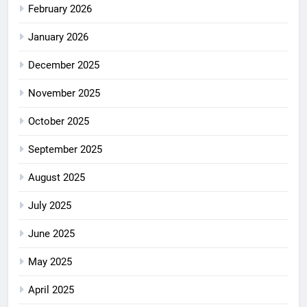
February 2026
January 2026
December 2025
November 2025
October 2025
September 2025
August 2025
July 2025
June 2025
May 2025
April 2025