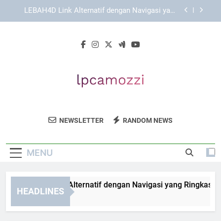
Skip
KAYA787 Alternatif dengan Struktur Halaman
to
yang Rapi dan Informatif
content
Panduan Mengenali KAYA787 Alternatif dengan
Akses yang Lebih Terarah
EDWINSLOT Link Alternatif dengan Navigasi yang
Ringkas dan Terarah
LEBAH4D Link Alternatif dengan Navigasi yang
Ringkas dan Terarah
KAYA787 Alternatif dengan Struktur Halaman
yang Rapi dan Informatif
LP Camozzi
Temukan Solusi Komponen Industri Dari LP
Panduan Mengenali KAYA787 Alternatif dengan
NEWSLETTER
RANDOM NEWS
Akses yang Lebih Terarah
Camozzi.
MENU
WINSLOT Link Alternatif dengan Navigasi yang Ringkas dan T
HEADLINES
Weeks Ago