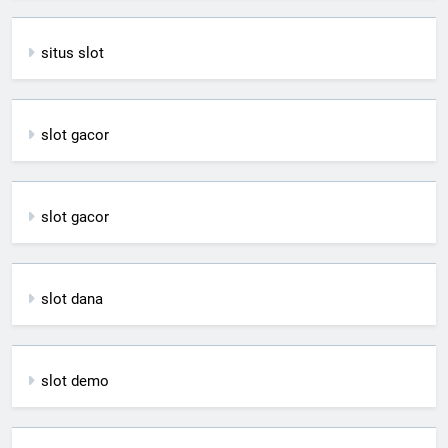
situs slot
slot gacor
slot gacor
slot dana
slot demo