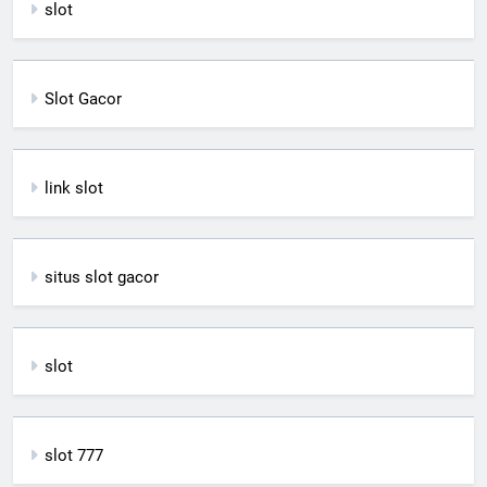
slot
Slot Gacor
link slot
situs slot gacor
slot
slot 777