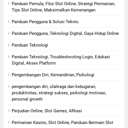
Panduan Pemula, Fitur Slot Online, Strategi Permainan,
Tips Slot Online, Maksimalkan Kemenangan
Panduan Pengguna & Solusi Teknis.
Panduan Pengguna, Teknologi Digital, Gaya Hidup Online
Panduan Teknologi
Panduan Teknologi, Troubleshooting Login, Edukasi
Digital, Akses Platform
Pengembangan Diri, Kemandirian, Psikologi
pengembangan diri, olahraga dan kebugaran,
produktivitas, strategi sukses, psikologi motivasi,
personal growth
Perjudian Online, Slot Games, Afiliasi
Permainan Kasino, Slot Online, Panduan Bermain Slot