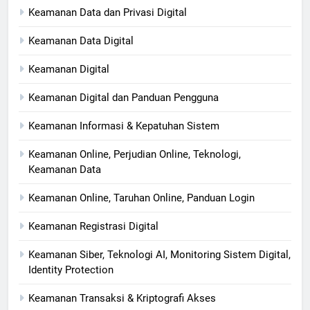
Keamanan Data dan Privasi Digital
Keamanan Data Digital
Keamanan Digital
Keamanan Digital dan Panduan Pengguna
Keamanan Informasi & Kepatuhan Sistem
Keamanan Online, Perjudian Online, Teknologi,
Keamanan Data
Keamanan Online, Taruhan Online, Panduan Login
Keamanan Registrasi Digital
Keamanan Siber, Teknologi AI, Monitoring Sistem Digital,
Identity Protection
Keamanan Transaksi & Kriptografi Akses