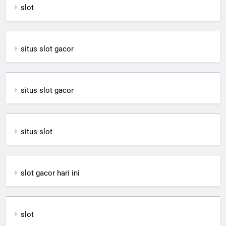
slot
situs slot gacor
situs slot gacor
situs slot
slot gacor hari ini
slot