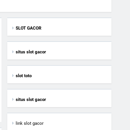
SLOT GACOR
situs slot gacor
slot toto
situs slot gacor
link slot gacor