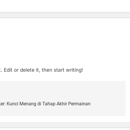
Edit or delete it, then start writing!
er: Kunci Menang di Tahap Akhir Permainan