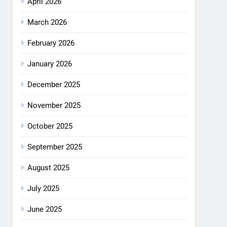
April 2026
March 2026
February 2026
January 2026
December 2025
November 2025
October 2025
September 2025
August 2025
July 2025
June 2025