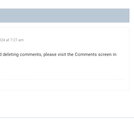
024 at 7:27 am
and deleting comments, please visit the Comments screen in