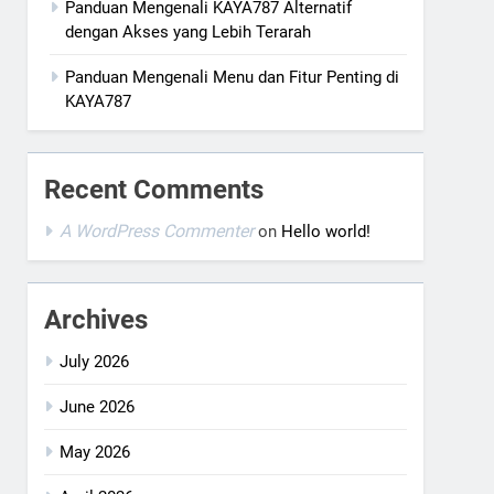
Panduan Mengenali KAYA787 Alternatif
dengan Akses yang Lebih Terarah
Panduan Mengenali Menu dan Fitur Penting di
KAYA787
Recent Comments
A WordPress Commenter
on
Hello world!
Archives
July 2026
June 2026
May 2026