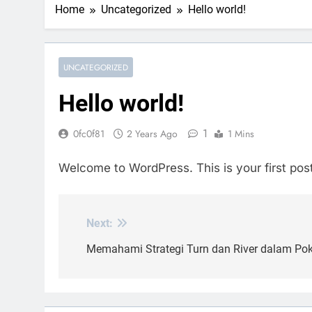
Home
Uncategorized
Hello world!
UNCATEGORIZED
Hello world!
1
0fc0f81
2 Years Ago
1 Mins
Welcome to WordPress. This is your first post. 
Next:
Post
navigation
Memahami Strategi Turn dan River dalam Pok