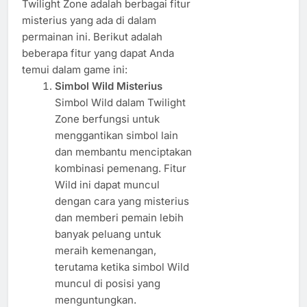
Twilight Zone adalah berbagai fitur
misterius yang ada di dalam
permainan ini. Berikut adalah
beberapa fitur yang dapat Anda
temui dalam game ini:
Simbol Wild Misterius
Simbol Wild dalam Twilight
Zone berfungsi untuk
menggantikan simbol lain
dan membantu menciptakan
kombinasi pemenang. Fitur
Wild ini dapat muncul
dengan cara yang misterius
dan memberi pemain lebih
banyak peluang untuk
meraih kemenangan,
terutama ketika simbol Wild
muncul di posisi yang
menguntungkan.