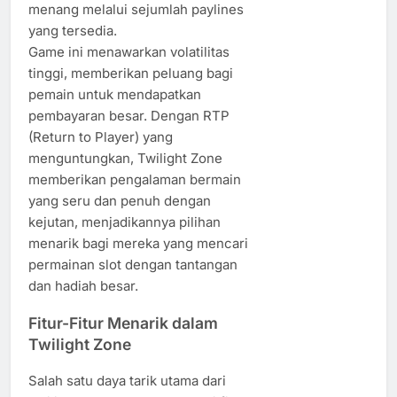
menang melalui sejumlah paylines
yang tersedia.
Game ini menawarkan volatilitas
tinggi, memberikan peluang bagi
pemain untuk mendapatkan
pembayaran besar. Dengan RTP
(Return to Player) yang
menguntungkan, Twilight Zone
memberikan pengalaman bermain
yang seru dan penuh dengan
kejutan, menjadikannya pilihan
menarik bagi mereka yang mencari
permainan slot dengan tantangan
dan hadiah besar.
Fitur-Fitur Menarik dalam
Twilight Zone
Salah satu daya tarik utama dari