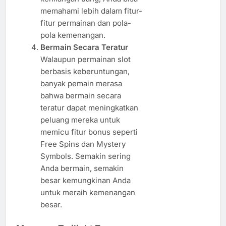
memahami lebih dalam fitur-
fitur permainan dan pola-
pola kemenangan.
Bermain Secara Teratur
Walaupun permainan slot
berbasis keberuntungan,
banyak pemain merasa
bahwa bermain secara
teratur dapat meningkatkan
peluang mereka untuk
memicu fitur bonus seperti
Free Spins dan Mystery
Symbols. Semakin sering
Anda bermain, semakin
besar kemungkinan Anda
untuk meraih kemenangan
besar.