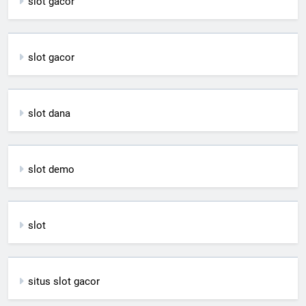
slot gacor
slot gacor
slot dana
slot demo
slot
situs slot gacor