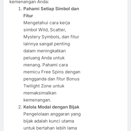
kemenangan Anda:
Pahami Setiap Simbol dan
Fitur
Mengetahui cara kerja
simbol Wild, Scatter,
Mystery Symbols, dan fitur
lainnya sangat penting
dalam meningkatkan
peluang Anda untuk
menang. Pahami cara
memicu Free Spins dengan
pengganda dan fitur Bonus
Twilight Zone untuk
memaksimalkan
kemenangan.
Kelola Modal dengan Bijak
Pengelolaan anggaran yang
bijak adalah kunci utama
untuk bertahan lebih lama