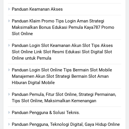
Panduan Keamanan Akses
Panduan Klaim Promo Tips Login Aman Strategi
Maksimalkan Bonus Edukasi Pemula Kaya787 Promo
Slot Online
Panduan Login Slot Keamanan Akun Slot Tips Akses
Slot Online Link Slot Resmi Edukasi Slot Digital Slot
Online untuk Pemula
Panduan Login Slot Online Tips Bermain Slot Mobile
Manajemen Akun Slot Strategi Bermain Slot Aman
Hiburan Digital Mobile
Panduan Pemula, Fitur Slot Online, Strategi Permainan,
Tips Slot Online, Maksimalkan Kemenangan
Panduan Pengguna & Solusi Teknis.
Panduan Pengguna, Teknologi Digital, Gaya Hidup Online