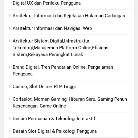
Digital UX dan Perilaku Pengguna
Arsitektur Informasi dan Kejelasan Halaman Cadangan
Arsitektur Informasi dan Navigasi Web
Arsitektur Sistem Digital,Infrastruktur
Teknologi,Manajemen Platform Online,Efisiensi
Sistem,Rekayasa Perangkat Lunak
Brand Digital, Tren Pencarian Online, Pengalaman
Pengguna
Casino, Slot Online, RTP Tinggi
Corlaslot, Momen Gaming, Hiburan Seru, Gaming Penuh
Kesenangan, Game Online
Desain Permainan & Teknologi Interaktif
Desain Slot Digital & Psikologi Pengguna