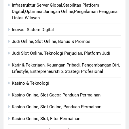
Infrastruktur Server Global,Stabilitas Platform
Digital,Optimasi Jaringan Online,Pengalaman Pengguna
Lintas Wilayah
Inovasi Sistem Digital
Judi Online, Slot Online, Bonus & Promosi
Judi Slot Online, Teknologi Perjudian, Platform Judi
Karir & Pekerjaan, Keuangan Pribadi, Pengembangan Diri,
Lifestyle, Entrepreneurship, Strategi Profesional
Kasino & Teknologi
Kasino Online, Slot Gacor, Panduan Permainan
Kasino Online, Slot Online, Panduan Permainan
Kasino Online, Slot, Fitur Permainan