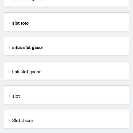
slot toto
situs slot gacor
link slot gacor
slot
Slot Gacor