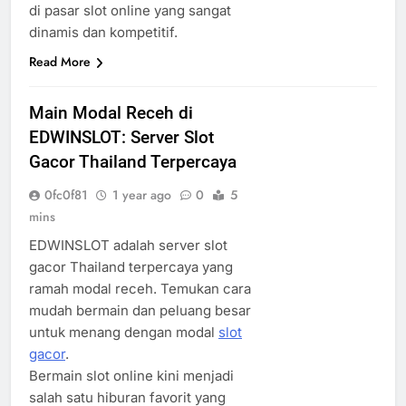
di pasar slot online yang sangat
dinamis dan kompetitif.
Read More
Main Modal Receh di
EDWINSLOT: Server Slot
Gacor Thailand Terpercaya
0fc0f81
1 year ago
0
5
mins
EDWINSLOT adalah server slot
gacor Thailand terpercaya yang
ramah modal receh. Temukan cara
mudah bermain dan peluang besar
untuk menang dengan modal
slot
gacor
.
Bermain slot online kini menjadi
salah satu hiburan favorit yang