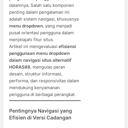
dalamnya. Salah satu komponen
penting dalam pengalaman ini
adalah sistem navigasi, khususnya
menu dropdown
, yang menjadi
pusat orientasi pengguna dalam
menjelajahi fitur situs.
Artikel ini mengevaluasi
efisiensi
penggunaan menu dropdown
dalam navigasi situs alternatif
HORAS88
, mengulas peran
desain, struktur informasi,
performa, dan responsivitas dalam
mendukung kenyamanan
pengguna di berbagai perangkat.
Pentingnya Navigasi yang
Efisien di Versi Cadangan