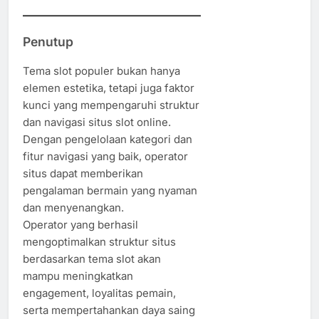
Penutup
Tema slot populer bukan hanya
elemen estetika, tetapi juga faktor
kunci yang mempengaruhi struktur
dan navigasi situs slot online.
Dengan pengelolaan kategori dan
fitur navigasi yang baik, operator
situs dapat memberikan
pengalaman bermain yang nyaman
dan menyenangkan.
Operator yang berhasil
mengoptimalkan struktur situs
berdasarkan tema slot akan
mampu meningkatkan
engagement, loyalitas pemain,
serta mempertahankan daya saing