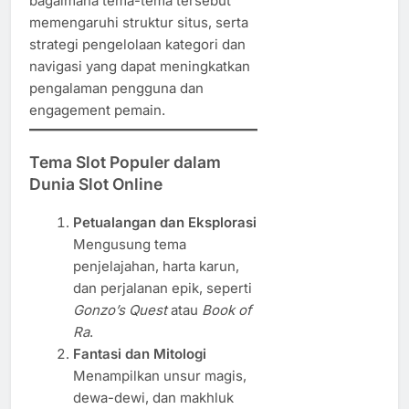
bagaimana tema-tema tersebut
memengaruhi struktur situs, serta
strategi pengelolaan kategori dan
navigasi yang dapat meningkatkan
pengalaman pengguna dan
engagement pemain.
Tema Slot Populer dalam
Dunia Slot Online
Petualangan dan Eksplorasi
Mengusung tema
penjelajahan, harta karun,
dan perjalanan epik, seperti
Gonzo’s Quest
atau
Book of
Ra
.
Fantasi dan Mitologi
Menampilkan unsur magis,
dewa-dewi, dan makhluk