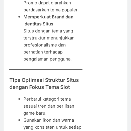
Promo dapat diarahkan
berdasarkan tema populer.
Memperkuat Brand dan
Identitas Situs
Situs dengan tema yang
terstruktur menunjukkan
profesionalisme dan
perhatian terhadap
pengalaman pengguna.
Tips Optimasi Struktur Situs
dengan Fokus Tema Slot
Perbarui kategori tema
sesuai tren dan perilisan
game baru.
Gunakan ikon dan warna
yang konsisten untuk setiap