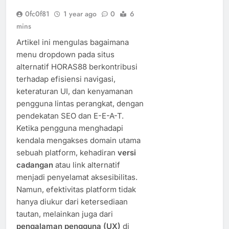
0fc0f81
1 year ago
0
6
mins
Artikel ini mengulas bagaimana
menu dropdown pada situs
alternatif HORAS88 berkontribusi
terhadap efisiensi navigasi,
keteraturan UI, dan kenyamanan
pengguna lintas perangkat, dengan
pendekatan SEO dan E-E-A-T.
Ketika pengguna menghadapi
kendala mengakses domain utama
sebuah platform, kehadiran
versi
cadangan
atau link alternatif
menjadi penyelamat aksesibilitas.
Namun, efektivitas platform tidak
hanya diukur dari ketersediaan
tautan, melainkan juga dari
pengalaman pengguna (UX)
di