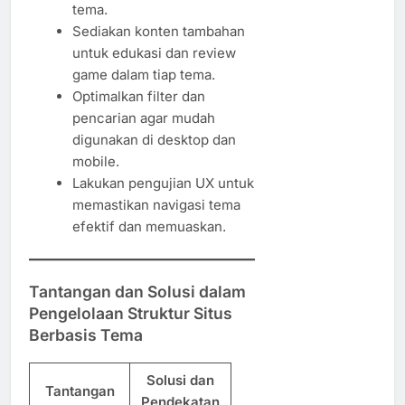
tema.
Sediakan konten tambahan
untuk edukasi dan review
game dalam tiap tema.
Optimalkan filter dan
pencarian agar mudah
digunakan di desktop dan
mobile.
Lakukan pengujian UX untuk
memastikan navigasi tema
efektif dan memuaskan.
Tantangan dan Solusi dalam
Pengelolaan Struktur Situs
Berbasis Tema
Solusi dan
Tantangan
Pendekatan