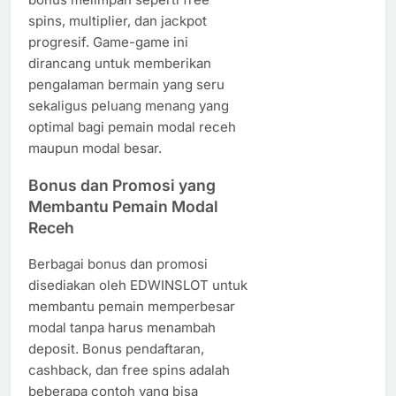
spins, multiplier, dan jackpot
progresif. Game-game ini
dirancang untuk memberikan
pengalaman bermain yang seru
sekaligus peluang menang yang
optimal bagi pemain modal receh
maupun modal besar.
Bonus dan Promosi yang
Membantu Pemain Modal
Receh
Berbagai bonus dan promosi
disediakan oleh EDWINSLOT untuk
membantu pemain memperbesar
modal tanpa harus menambah
deposit. Bonus pendaftaran,
cashback, dan free spins adalah
beberapa contoh yang bisa