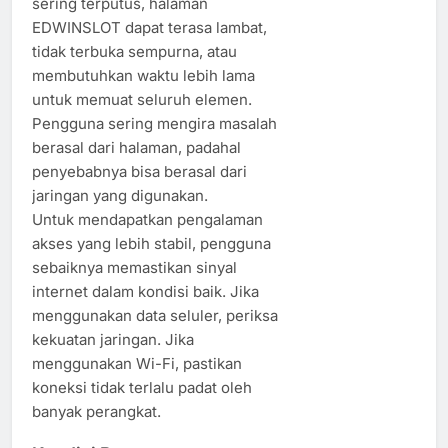
sering terputus, halaman
EDWINSLOT dapat terasa lambat,
tidak terbuka sempurna, atau
membutuhkan waktu lebih lama
untuk memuat seluruh elemen.
Pengguna sering mengira masalah
berasal dari halaman, padahal
penyebabnya bisa berasal dari
jaringan yang digunakan.
Untuk mendapatkan pengalaman
akses yang lebih stabil, pengguna
sebaiknya memastikan sinyal
internet dalam kondisi baik. Jika
menggunakan data seluler, periksa
kekuatan jaringan. Jika
menggunakan Wi-Fi, pastikan
koneksi tidak terlalu padat oleh
banyak perangkat.