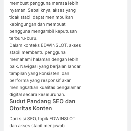
membuat pengguna merasa lebih
nyaman. Sebaliknya, akses yang
tidak stabil dapat menimbulkan
kebingungan dan membuat
pengguna mengambil keputusan
terburu-buru.
Dalam konteks EDWINSLOT, akses
stabil membantu pengguna
memahami halaman dengan lebih
baik. Navigasi yang berjalan lancar,
tampilan yang konsisten, dan
performa yang responsif akan
meningkatkan kualitas pengalaman
digital secara keseluruhan.
Sudut Pandang SEO dan
Otoritas Konten
Dari sisi SEO, topik EDWINSLOT
dan akses stabil menjawab