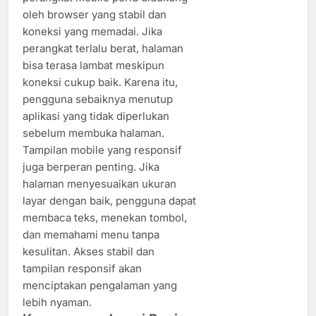
oleh browser yang stabil dan
koneksi yang memadai. Jika
perangkat terlalu berat, halaman
bisa terasa lambat meskipun
koneksi cukup baik. Karena itu,
pengguna sebaiknya menutup
aplikasi yang tidak diperlukan
sebelum membuka halaman.
Tampilan mobile yang responsif
juga berperan penting. Jika
halaman menyesuaikan ukuran
layar dengan baik, pengguna dapat
membaca teks, menekan tombol,
dan memahami menu tanpa
kesulitan. Akses stabil dan
tampilan responsif akan
menciptakan pengalaman yang
lebih nyaman.