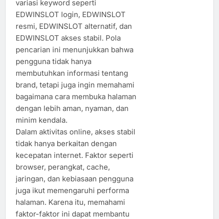
variasi keyword seperti
EDWINSLOT login, EDWINSLOT
resmi, EDWINSLOT alternatif, dan
EDWINSLOT akses stabil. Pola
pencarian ini menunjukkan bahwa
pengguna tidak hanya
membutuhkan informasi tentang
brand, tetapi juga ingin memahami
bagaimana cara membuka halaman
dengan lebih aman, nyaman, dan
minim kendala.
Dalam aktivitas online, akses stabil
tidak hanya berkaitan dengan
kecepatan internet. Faktor seperti
browser, perangkat, cache,
jaringan, dan kebiasaan pengguna
juga ikut memengaruhi performa
halaman. Karena itu, memahami
faktor-faktor ini dapat membantu