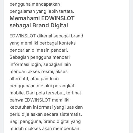
pengguna mendapatkan
pengalaman yang lebih tertata.
Memahami EDWINSLOT
sebagai Brand Digital
EDWINSLOT dikenal sebagai brand
yang memiliki berbagai konteks
pencarian di mesin pencari.
Sebagian pengguna mencari
informasi login, sebagian lain
mencari akses resmi, akses
alternatif, atau panduan
penggunaan melalui perangkat
mobile. Dari pola tersebut, terlihat
bahwa EDWINSLOT memiliki
kebutuhan informasi yang luas dan
perlu dijelaskan secara sistematis.
Bagi pengguna, brand digital yang
mudah diakses akan memberikan