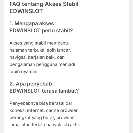
FAQ tentang Akses Stabil
EDWINSLOT
1. Mengapa akses
EDWINSLOT perlu stabil?
Akses yang stabil membantu
halaman terbuka lebih lancar,
navigasi berjalan baik, dan
pengalaman pengguna menjadi
lebih nyaman.
2. Apa penyebab
EDWINSLOT terasa lambat?
Penyebabnya bisa berasal dari
koneksi internet, cache browser,
perangkat yang berat, browser
lama, atau terlalu banyak tab aktif.