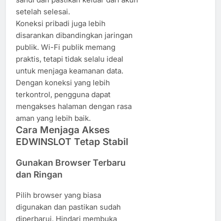
setelah selesai.
Koneksi pribadi juga lebih
disarankan dibandingkan jaringan
publik. Wi-Fi publik memang
praktis, tetapi tidak selalu ideal
untuk menjaga keamanan data.
Dengan koneksi yang lebih
terkontrol, pengguna dapat
mengakses halaman dengan rasa
aman yang lebih baik.
Cara Menjaga Akses
EDWINSLOT Tetap Stabil
Gunakan Browser Terbaru
dan Ringan
Pilih browser yang biasa
digunakan dan pastikan sudah
diperbarui. Hindari membuka