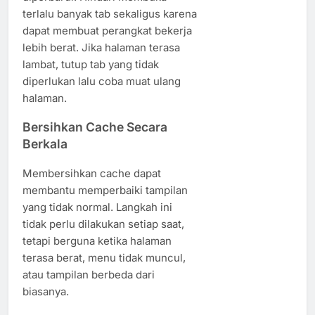
terlalu banyak tab sekaligus karena
dapat membuat perangkat bekerja
lebih berat. Jika halaman terasa
lambat, tutup tab yang tidak
diperlukan lalu coba muat ulang
halaman.
Bersihkan Cache Secara
Berkala
Membersihkan cache dapat
membantu memperbaiki tampilan
yang tidak normal. Langkah ini
tidak perlu dilakukan setiap saat,
tetapi berguna ketika halaman
terasa berat, menu tidak muncul,
atau tampilan berbeda dari
biasanya.