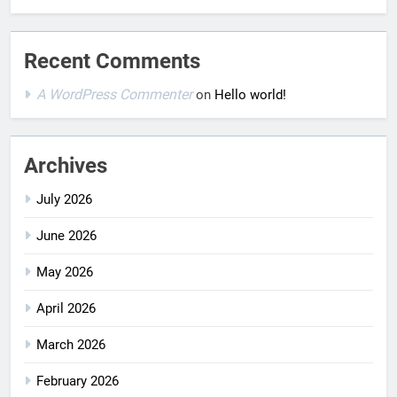
Recent Comments
A WordPress Commenter
on
Hello world!
Archives
July 2026
June 2026
May 2026
April 2026
March 2026
February 2026