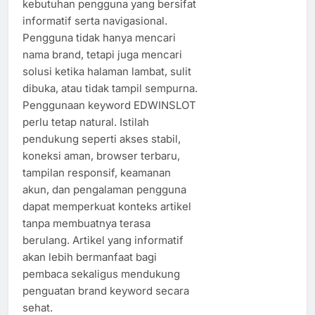
kebutuhan pengguna yang bersifat
informatif serta navigasional.
Pengguna tidak hanya mencari
nama brand, tetapi juga mencari
solusi ketika halaman lambat, sulit
dibuka, atau tidak tampil sempurna.
Penggunaan keyword EDWINSLOT
perlu tetap natural. Istilah
pendukung seperti akses stabil,
koneksi aman, browser terbaru,
tampilan responsif, keamanan
akun, dan pengalaman pengguna
dapat memperkuat konteks artikel
tanpa membuatnya terasa
berulang. Artikel yang informatif
akan lebih bermanfaat bagi
pembaca sekaligus mendukung
penguatan brand keyword secara
sehat.