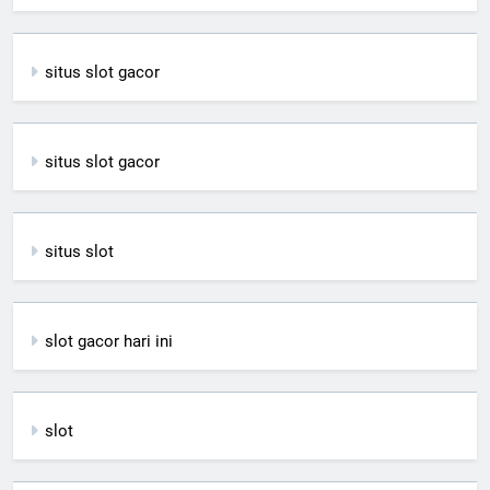
situs slot gacor
situs slot gacor
situs slot
slot gacor hari ini
slot