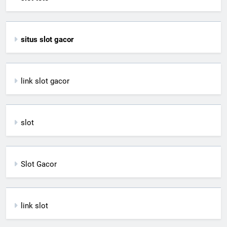
situs slot gacor
link slot gacor
slot
Slot Gacor
link slot