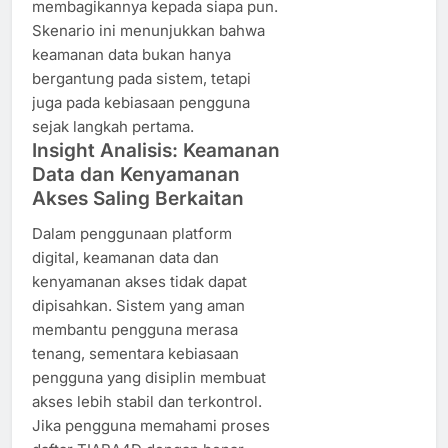
membagikannya kepada siapa pun.
Skenario ini menunjukkan bahwa
keamanan data bukan hanya
bergantung pada sistem, tetapi
juga pada kebiasaan pengguna
sejak langkah pertama.
Insight Analisis: Keamanan
Data dan Kenyamanan
Akses Saling Berkaitan
Dalam penggunaan platform
digital, keamanan data dan
kenyamanan akses tidak dapat
dipisahkan. Sistem yang aman
membantu pengguna merasa
tenang, sementara kebiasaan
pengguna yang disiplin membuat
akses lebih stabil dan terkontrol.
Jika pengguna memahami proses