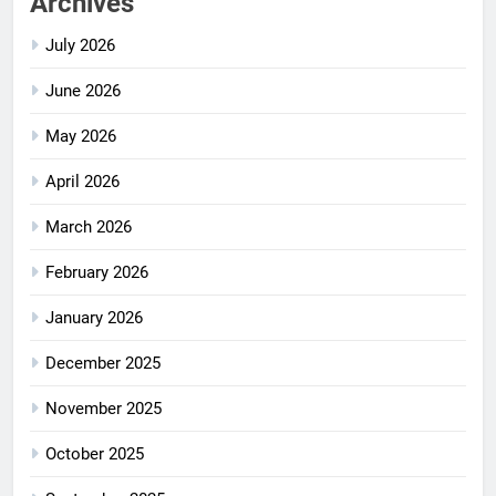
Archives
July 2026
June 2026
May 2026
April 2026
March 2026
February 2026
January 2026
December 2025
November 2025
October 2025