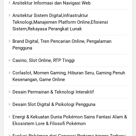
Arsitektur Informasi dan Navigasi Web
Arsitektur Sistem Digital,Infrastruktur
Teknologi,Manajemen Platform Online,Efisiensi
Sistem,Rekayasa Perangkat Lunak
Brand Digital, Tren Pencarian Online, Pengalaman
Pengguna
Casino, Slot Online, RTP Tinggi
Corlaslot, Momen Gaming, Hiburan Seru, Gaming Penuh
Kesenangan, Game Online
Desain Permainan & Teknologi Interaktif
Desain Slot Digital & Psikologi Pengguna
Energi & Kekuatan Dunia Pokémon Sains Fantasi Alam &
Ekosistem Lore & Filosofi Pokémon