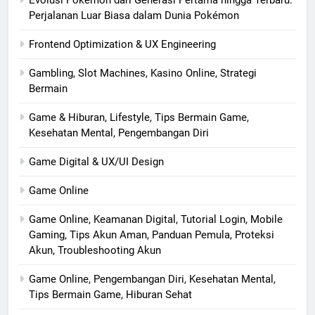
Evolusi Pokémon dari Generasi Pertama hingga Terbaru:
Perjalanan Luar Biasa dalam Dunia Pokémon
Frontend Optimization & UX Engineering
Gambling, Slot Machines, Kasino Online, Strategi
Bermain
Game & Hiburan, Lifestyle, Tips Bermain Game,
Kesehatan Mental, Pengembangan Diri
Game Digital & UX/UI Design
Game Online
Game Online, Keamanan Digital, Tutorial Login, Mobile
Gaming, Tips Akun Aman, Panduan Pemula, Proteksi
Akun, Troubleshooting Akun
Game Online, Pengembangan Diri, Kesehatan Mental,
Tips Bermain Game, Hiburan Sehat