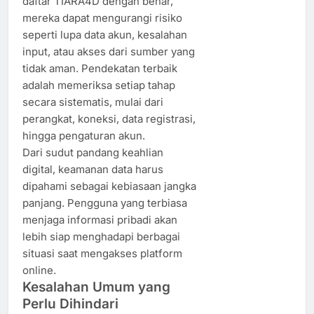
daftar TIARA4D dengan benar,
mereka dapat mengurangi risiko
seperti lupa data akun, kesalahan
input, atau akses dari sumber yang
tidak aman. Pendekatan terbaik
adalah memeriksa setiap tahap
secara sistematis, mulai dari
perangkat, koneksi, data registrasi,
hingga pengaturan akun.
Dari sudut pandang keahlian
digital, keamanan data harus
dipahami sebagai kebiasaan jangka
panjang. Pengguna yang terbiasa
menjaga informasi pribadi akan
lebih siap menghadapi berbagai
situasi saat mengakses platform
online.
Kesalahan Umum yang
Perlu Dihindari