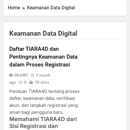
Home
Keamanan Data Digital
Keamanan Data Digital
Daftar TIARA4D dan
Pentingnya Keamanan Data
dalam Proses Registrasi
0fc0f81
1 month
ago
0
10 mins
Panduan TIARA4D tentang proses
daftar, keamanan data, verifikasi
akun, dan langkah registrasi yang
aman bagi pengguna baru.
Memahami TIARA4D dari
Sisi Registrasi dan