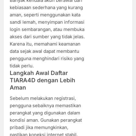
Banyak kendala akun berawal dari
kebiasaan sederhana yang kurang
aman, seperti menggunakan kata
sandi lemah, menyimpan informasi
login sembarangan, atau membuka
akses dari sumber yang tidak jelas.
Karena itu, memahami keamanan
data sejak awal dapat membantu
pengguna menghindari risiko yang
tidak perlu.
Langkah Awal Daftar
TIARA4D dengan Lebih
Aman
Sebelum melakukan registrasi,
pengguna sebaiknya memastikan
perangkat yang digunakan dalam
kondisi aman. Gunakan perangkat
pribadi jika memungkinkan,
pastikan koneksi internet stabil,