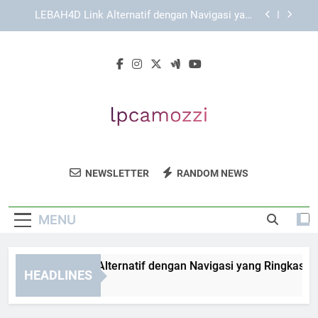
Skip
KAYA787 Alternatif dengan Struktur Halaman
to
yang Rapi dan Informatif
content
Panduan Mengenali KAYA787 Alternatif dengan
Akses yang Lebih Terarah
EDWINSLOT Link Alternatif dengan Navigasi yang
Ringkas dan Terarah
LEBAH4D Link Alternatif dengan Navigasi yang
Ringkas dan Terarah
KAYA787 Alternatif dengan Struktur Halaman
yang Rapi dan Informatif
LP Camozzi
Temukan Solusi Komponen Industri Dari LP
Panduan Mengenali KAYA787 Alternatif dengan
NEWSLETTER
RANDOM NEWS
Akses yang Lebih Terarah
Camozzi.
MENU
WINSLOT Link Alternatif dengan Navigasi yang Ringkas dan T
HEADLINES
Weeks Ago