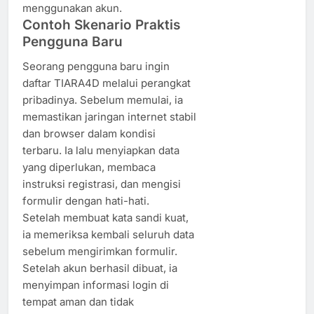
menggunakan akun.
Contoh Skenario Praktis
Pengguna Baru
Seorang pengguna baru ingin
daftar TIARA4D melalui perangkat
pribadinya. Sebelum memulai, ia
memastikan jaringan internet stabil
dan browser dalam kondisi
terbaru. Ia lalu menyiapkan data
yang diperlukan, membaca
instruksi registrasi, dan mengisi
formulir dengan hati-hati.
Setelah membuat kata sandi kuat,
ia memeriksa kembali seluruh data
sebelum mengirimkan formulir.
Setelah akun berhasil dibuat, ia
menyimpan informasi login di
tempat aman dan tidak