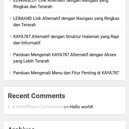
EDWINSLOT Link Alternatif dengan Navigasi yang
Ringkas dan Terarah
LEBAH4D Link Alternatif dengan Navigasi yang Ringkas
dan Terarah
KAYA787 Alternatif dengan Struktur Halaman yang Rapi
dan Informatif
Panduan Mengenali KAYA787 Alternatif dengan Akses
yang Lebih Terarah
Panduan Mengenali Menu dan Fitur Penting di KAYA787
Recent Comments
A WordPress Commenter
on
Hello world!