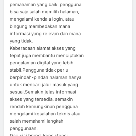
pemahaman yang baik, pengguna
bisa saja salah memilih halaman,
mengalami kendala login, atau
bingung membedakan mana
informasi yang relevan dan mana
yang tidak.
Keberadaan alamat akses yang
tepat juga membantu menciptakan
pengalaman digital yang lebih
stabil.Pengguna tidak perlu
berpindah-pindah halaman hanya
untuk mencari jalur masuk yang
sesuai.Semakin jelas informasi
akses yang tersedia, semakin
rendah kemungkinan pengguna
mengalami kesalahan teknis atau
salah memahami langkah
penggunaan.
Dari sisi brand, konsistensi