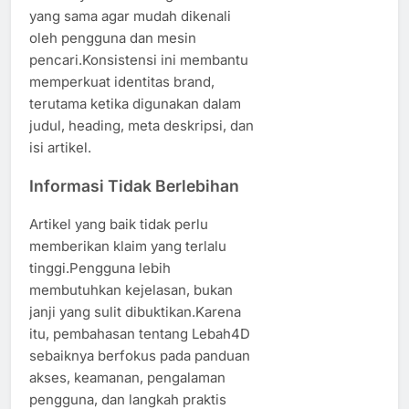
yang sama agar mudah dikenali
oleh pengguna dan mesin
pencari.Konsistensi ini membantu
memperkuat identitas brand,
terutama ketika digunakan dalam
judul, heading, meta deskripsi, dan
isi artikel.
Informasi Tidak Berlebihan
Artikel yang baik tidak perlu
memberikan klaim yang terlalu
tinggi.Pengguna lebih
membutuhkan kejelasan, bukan
janji yang sulit dibuktikan.Karena
itu, pembahasan tentang Lebah4D
sebaiknya berfokus pada panduan
akses, keamanan, pengalaman
pengguna, dan langkah praktis