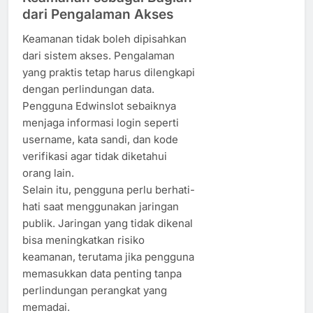
dari Pengalaman Akses
Keamanan tidak boleh dipisahkan
dari sistem akses. Pengalaman
yang praktis tetap harus dilengkapi
dengan perlindungan data.
Pengguna Edwinslot sebaiknya
menjaga informasi login seperti
username, kata sandi, dan kode
verifikasi agar tidak diketahui
orang lain.
Selain itu, pengguna perlu berhati-
hati saat menggunakan jaringan
publik. Jaringan yang tidak dikenal
bisa meningkatkan risiko
keamanan, terutama jika pengguna
memasukkan data penting tanpa
perlindungan perangkat yang
memadai.