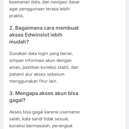
keamanan data, dan navigasi dasar
agar penggunaan terasa lebih
praktis.
2. Bagaimana cara membuat
akses Edwinslot lebih
mudah?
Gunakan data login yang benar,
simpan informasi akun dengan
aman, pastikan koneksi stabil, dan
pahami alur akses sebelum
menggunakan fitur lain.
3. Mengapa akses akun bisa
gagal?
Akses bisa gagal karena username
salah, kata sandi tidak sesuai,
koneksi bermasalah, perangkat