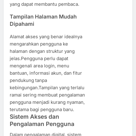
yang dapat membantu pembaca.
Tampilan Halaman Mudah
Dipahami
Alamat akses yang benar idealnya
mengarahkan pengguna ke
halaman dengan struktur yang
jelas.Pengguna perlu dapat
mengenali area login, menu
bantuan, informasi akun, dan fitur
pendukung tanpa
kebingungan.Tampilan yang terlalu
ramai sering membuat pengalaman
pengguna menjadi kurang nyaman,
terutama bagi pengguna baru.
Sistem Akses dan
Pengalaman Pengguna
Dalam pengalaman digital, sistem