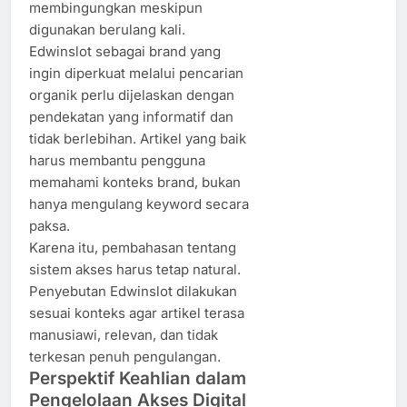
membingungkan meskipun
digunakan berulang kali.
Edwinslot sebagai brand yang
ingin diperkuat melalui pencarian
organik perlu dijelaskan dengan
pendekatan yang informatif dan
tidak berlebihan. Artikel yang baik
harus membantu pengguna
memahami konteks brand, bukan
hanya mengulang keyword secara
paksa.
Karena itu, pembahasan tentang
sistem akses harus tetap natural.
Penyebutan Edwinslot dilakukan
sesuai konteks agar artikel terasa
manusiawi, relevan, dan tidak
terkesan penuh pengulangan.
Perspektif Keahlian dalam
Pengelolaan Akses Digital