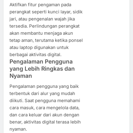
Aktifkan fitur pengaman pada
perangkat seperti kunci layar, sidik
jari, atau pengenalan wajah jika
tersedia. Perlindungan perangkat
akan membantu menjaga akun
tetap aman, terutama ketika ponsel
atau laptop digunakan untuk
berbagai aktivitas digital.
Pengalaman Pengguna
yang Lebih Ringkas dan
Nyaman
Pengalaman pengguna yang baik
terbentuk dari alur yang mudah
diikuti. Saat pengguna memahami
cara masuk, cara mengelola data,
dan cara keluar dari akun dengan
benar, aktivitas digital terasa lebih
nyaman.