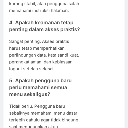
kurang stabil, atau pengguna salah
memahami instruksi halaman.
4. Apakah keamanan tetap
penting dalam akses praktis?
Sangat penting. Akses praktis
harus tetap memperhatikan
perlindungan data, kata sandi kuat,
perangkat aman, dan kebiasaan
logout setelah selesai.
5. Apakah pengguna baru
perlu memahami semua
menu sekaligus?
Tidak perlu. Pengguna baru
sebaiknya memahami menu dasar
terlebih dahulu agar tidak bingung
saat menggunakan akun.