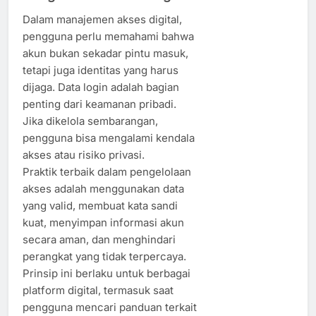
Dalam manajemen akses digital,
pengguna perlu memahami bahwa
akun bukan sekadar pintu masuk,
tetapi juga identitas yang harus
dijaga. Data login adalah bagian
penting dari keamanan pribadi.
Jika dikelola sembarangan,
pengguna bisa mengalami kendala
akses atau risiko privasi.
Praktik terbaik dalam pengelolaan
akses adalah menggunakan data
yang valid, membuat kata sandi
kuat, menyimpan informasi akun
secara aman, dan menghindari
perangkat yang tidak terpercaya.
Prinsip ini berlaku untuk berbagai
platform digital, termasuk saat
pengguna mencari panduan terkait