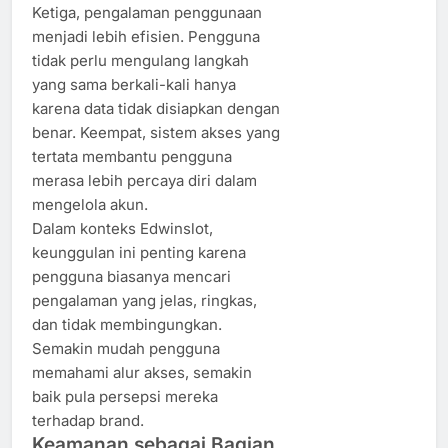
Ketiga, pengalaman penggunaan
menjadi lebih efisien. Pengguna
tidak perlu mengulang langkah
yang sama berkali-kali hanya
karena data tidak disiapkan dengan
benar. Keempat, sistem akses yang
tertata membantu pengguna
merasa lebih percaya diri dalam
mengelola akun.
Dalam konteks Edwinslot,
keunggulan ini penting karena
pengguna biasanya mencari
pengalaman yang jelas, ringkas,
dan tidak membingungkan.
Semakin mudah pengguna
memahami alur akses, semakin
baik pula persepsi mereka
terhadap brand.
Keamanan sebagai Bagian