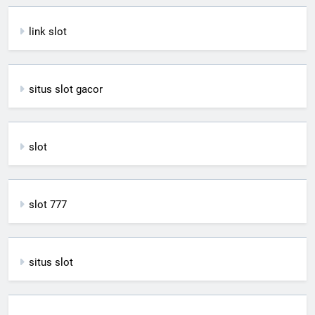
link slot
situs slot gacor
slot
slot 777
situs slot