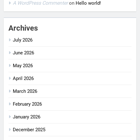
A WordPress Commenter
on
Hello world!
Archives
July 2026
June 2026
May 2026
April 2026
March 2026
February 2026
January 2026
December 2025