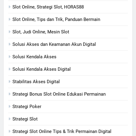
Slot Online, Strategi Slot, HORAS88
Slot Online, Tips dan Trik, Panduan Bermain
Slot, Judi Online, Mesin Slot
Solusi Akses dan Keamanan Akun Digital
Solusi Kendala Akses
Solusi Kendala Akses Digital
Stabilitas Akses Digital
Strategi Bonus Slot Online Edukasi Permainan
Strategi Poker
Strategi Slot
Strategi Slot Online Tips & Trik Permainan Digital