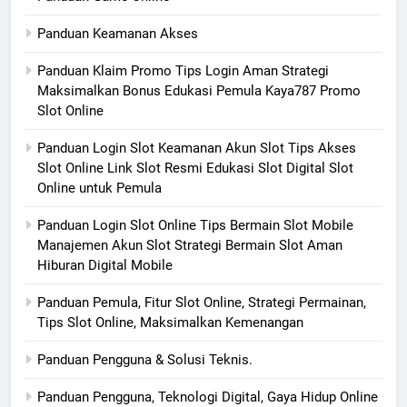
Panduan Keamanan Akses
Panduan Klaim Promo Tips Login Aman Strategi
Maksimalkan Bonus Edukasi Pemula Kaya787 Promo
Slot Online
Panduan Login Slot Keamanan Akun Slot Tips Akses
Slot Online Link Slot Resmi Edukasi Slot Digital Slot
Online untuk Pemula
Panduan Login Slot Online Tips Bermain Slot Mobile
Manajemen Akun Slot Strategi Bermain Slot Aman
Hiburan Digital Mobile
Panduan Pemula, Fitur Slot Online, Strategi Permainan,
Tips Slot Online, Maksimalkan Kemenangan
Panduan Pengguna & Solusi Teknis.
Panduan Pengguna, Teknologi Digital, Gaya Hidup Online