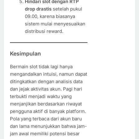
Hindari slot dengan RTP
drop drastis
setelah pukul
09.00, karena biasanya
sistem mulai menyesuaikan
distribusi reward.
Kesimpulan
Bermain slot tidak lagi hanya
mengandalkan intuisi, namun dapat
ditingkatkan dengan analisis data
dan jejak aktivitas akun. Pagi hari
terbukti menjadi waktu yang
menjanjikan berdasarkan riwayat
pengguna aktif di banyak platform.
Pola yang terbaca dari akun baru
dan lama menunjukkan bahwa jam-
jam awal memiliki potensi besar