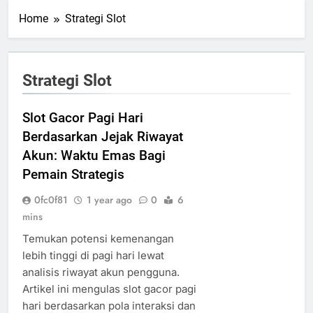
Home
Strategi Slot
Strategi Slot
Slot Gacor Pagi Hari
Berdasarkan Jejak Riwayat
Akun: Waktu Emas Bagi
Pemain Strategis
0fc0f81
1 year ago
0
6
mins
Temukan potensi kemenangan
lebih tinggi di pagi hari lewat
analisis riwayat akun pengguna.
Artikel ini mengulas slot gacor pagi
hari berdasarkan pola interaksi dan