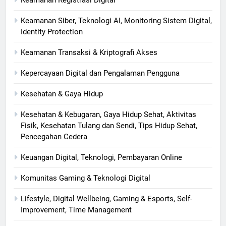
Keamanan Siber, Teknologi AI, Monitoring Sistem Digital,
Identity Protection
Keamanan Transaksi & Kriptografi Akses
Kepercayaan Digital dan Pengalaman Pengguna
Kesehatan & Gaya Hidup
Kesehatan & Kebugaran, Gaya Hidup Sehat, Aktivitas
Fisik, Kesehatan Tulang dan Sendi, Tips Hidup Sehat,
Pencegahan Cedera
Keuangan Digital, Teknologi, Pembayaran Online
Komunitas Gaming & Teknologi Digital
Lifestyle, Digital Wellbeing, Gaming & Esports, Self-
Improvement, Time Management