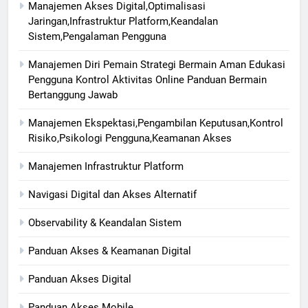
Manajemen Akses Digital,Optimalisasi
Jaringan,Infrastruktur Platform,Keandalan
Sistem,Pengalaman Pengguna
Manajemen Diri Pemain Strategi Bermain Aman Edukasi
Pengguna Kontrol Aktivitas Online Panduan Bermain
Bertanggung Jawab
Manajemen Ekspektasi,Pengambilan Keputusan,Kontrol
Risiko,Psikologi Pengguna,Keamanan Akses
Manajemen Infrastruktur Platform
Navigasi Digital dan Akses Alternatif
Observability & Keandalan Sistem
Panduan Akses & Keamanan Digital
Panduan Akses Digital
Panduan Akses Mobile