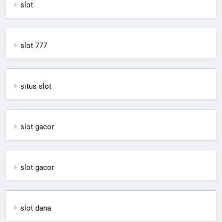
slot
slot 777
situs slot
slot gacor
slot gacor
slot dana