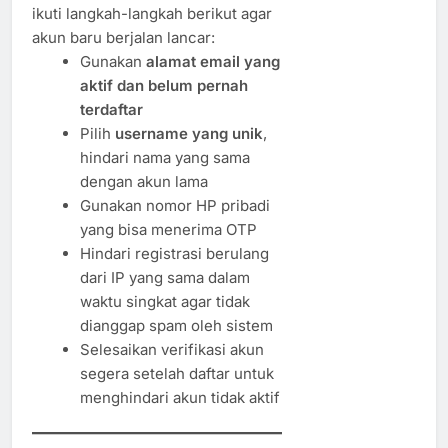
ikuti langkah-langkah berikut agar
akun baru berjalan lancar:
Gunakan
alamat email yang
aktif dan belum pernah
terdaftar
Pilih
username yang unik
,
hindari nama yang sama
dengan akun lama
Gunakan nomor HP pribadi
yang bisa menerima OTP
Hindari registrasi berulang
dari IP yang sama dalam
waktu singkat agar tidak
dianggap spam oleh sistem
Selesaikan verifikasi akun
segera setelah daftar untuk
menghindari akun tidak aktif