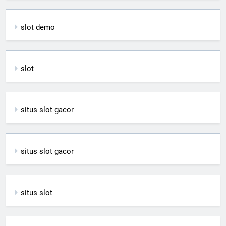
slot demo
slot
situs slot gacor
situs slot gacor
situs slot