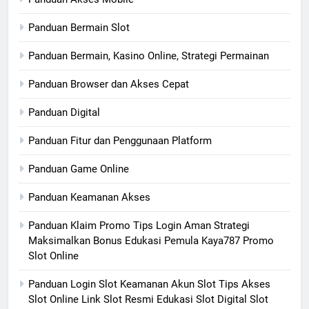
Panduan Bermain Slot
Panduan Bermain, Kasino Online, Strategi Permainan
Panduan Browser dan Akses Cepat
Panduan Digital
Panduan Fitur dan Penggunaan Platform
Panduan Game Online
Panduan Keamanan Akses
Panduan Klaim Promo Tips Login Aman Strategi
Maksimalkan Bonus Edukasi Pemula Kaya787 Promo
Slot Online
Panduan Login Slot Keamanan Akun Slot Tips Akses
Slot Online Link Slot Resmi Edukasi Slot Digital Slot