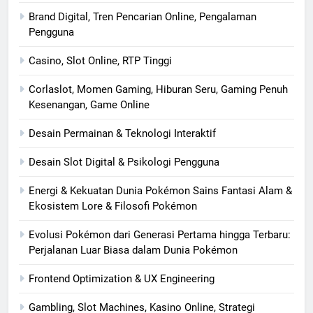
Brand Digital, Tren Pencarian Online, Pengalaman
Pengguna
Casino, Slot Online, RTP Tinggi
Corlaslot, Momen Gaming, Hiburan Seru, Gaming Penuh
Kesenangan, Game Online
Desain Permainan & Teknologi Interaktif
Desain Slot Digital & Psikologi Pengguna
Energi & Kekuatan Dunia Pokémon Sains Fantasi Alam &
Ekosistem Lore & Filosofi Pokémon
Evolusi Pokémon dari Generasi Pertama hingga Terbaru:
Perjalanan Luar Biasa dalam Dunia Pokémon
Frontend Optimization & UX Engineering
Gambling, Slot Machines, Kasino Online, Strategi