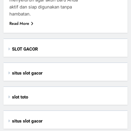
aktif dan siap digunakan tanpa
hambatan.
Read More
SLOT GACOR
situs slot gacor
slot toto
situs slot gacor