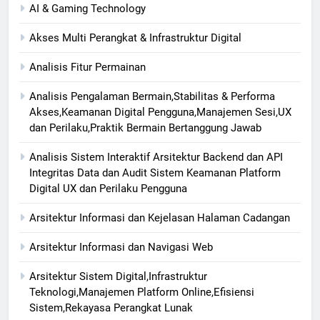
AI & Gaming Technology
Akses Multi Perangkat & Infrastruktur Digital
Analisis Fitur Permainan
Analisis Pengalaman Bermain,Stabilitas & Performa
Akses,Keamanan Digital Pengguna,Manajemen Sesi,UX
dan Perilaku,Praktik Bermain Bertanggung Jawab
Analisis Sistem Interaktif Arsitektur Backend dan API
Integritas Data dan Audit Sistem Keamanan Platform
Digital UX dan Perilaku Pengguna
Arsitektur Informasi dan Kejelasan Halaman Cadangan
Arsitektur Informasi dan Navigasi Web
Arsitektur Sistem Digital,Infrastruktur
Teknologi,Manajemen Platform Online,Efisiensi
Sistem,Rekayasa Perangkat Lunak