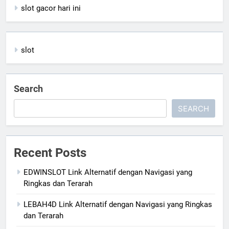
slot gacor hari ini
slot
Search
SEARCH
Recent Posts
EDWINSLOT Link Alternatif dengan Navigasi yang
Ringkas dan Terarah
LEBAH4D Link Alternatif dengan Navigasi yang Ringkas
dan Terarah