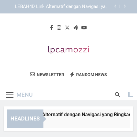
Skip
KAYA787 Alternatif dengan Struktur Halaman
to
yang Rapi dan Informatif
content
Panduan Mengenali KAYA787 Alternatif dengan
Akses yang Lebih Terarah
EDWINSLOT Link Alternatif dengan Navigasi yang
Ringkas dan Terarah
LEBAH4D Link Alternatif dengan Navigasi yang
Ringkas dan Terarah
KAYA787 Alternatif dengan Struktur Halaman
yang Rapi dan Informatif
LP Camozzi
Temukan Solusi Komponen Industri Dari LP
Panduan Mengenali KAYA787 Alternatif dengan
NEWSLETTER
RANDOM NEWS
Akses yang Lebih Terarah
Camozzi.
MENU
DWINSLOT Link Alternatif dengan Navigasi yang Ringkas dan 
HEADLINES
 Weeks Ago