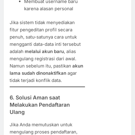
Membuat username baru
karena alasan personal
Jika sistem tidak menyediakan
fitur pengeditan profil secara
penuh, satu-satunya cara untuk
mengganti data-data inti tersebut
adalah
melalui akun baru
, alias
mengulang registrasi dari awal.
Namun sebelum itu, pastikan
akun
lama sudah dinonaktifkan
agar
tidak terjadi konflik data.
6.
Solusi Aman saat
Melakukan Pendaftaran
Ulang
Jika Anda memutuskan untuk
mengulang proses pendaftaran,