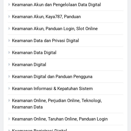
Keamanan Akun dan Pengelolaan Data Digital
Keamanan Akun, Kaya787, Panduan
Keamanan Akun, Panduan Login, Slot Online
Keamanan Data dan Privasi Digital
Keamanan Data Digital
Keamanan Digital
Keamanan Digital dan Panduan Pengguna
Keamanan Informasi & Kepatuhan Sistem
Keamanan Online, Perjudian Online, Teknologi,
Keamanan Data
Keamanan Online, Taruhan Online, Panduan Login
Keamanan Registrasi Digital