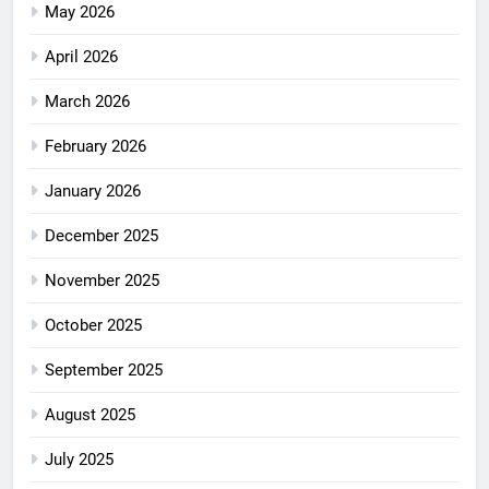
May 2026
April 2026
March 2026
February 2026
January 2026
December 2025
November 2025
October 2025
September 2025
August 2025
July 2025