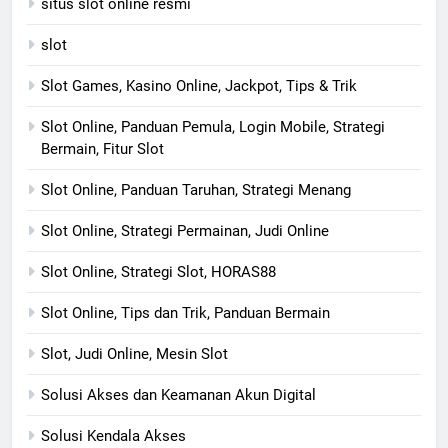
situs slot online resmi
slot
Slot Games, Kasino Online, Jackpot, Tips & Trik
Slot Online, Panduan Pemula, Login Mobile, Strategi
Bermain, Fitur Slot
Slot Online, Panduan Taruhan, Strategi Menang
Slot Online, Strategi Permainan, Judi Online
Slot Online, Strategi Slot, HORAS88
Slot Online, Tips dan Trik, Panduan Bermain
Slot, Judi Online, Mesin Slot
Solusi Akses dan Keamanan Akun Digital
Solusi Kendala Akses