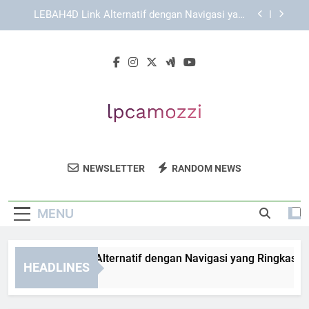
Skip
KAYA787 Alternatif dengan Struktur Halaman
to
yang Rapi dan Informatif
content
Panduan Mengenali KAYA787 Alternatif dengan
Akses yang Lebih Terarah
EDWINSLOT Link Alternatif dengan Navigasi yang
Ringkas dan Terarah
LEBAH4D Link Alternatif dengan Navigasi yang
Ringkas dan Terarah
KAYA787 Alternatif dengan Struktur Halaman
yang Rapi dan Informatif
LP Camozzi
Temukan Solusi Komponen Industri Dari LP
Panduan Mengenali KAYA787 Alternatif dengan
NEWSLETTER
RANDOM NEWS
Akses yang Lebih Terarah
Camozzi.
MENU
WINSLOT Link Alternatif dengan Navigasi yang Ringkas dan T
HEADLINES
Weeks Ago