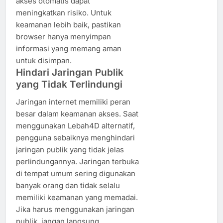
akses otomatis dapat
meningkatkan risiko. Untuk
keamanan lebih baik, pastikan
browser hanya menyimpan
informasi yang memang aman
untuk disimpan.
Hindari Jaringan Publik
yang Tidak Terlindungi
Jaringan internet memiliki peran
besar dalam keamanan akses. Saat
menggunakan Lebah4D alternatif,
pengguna sebaiknya menghindari
jaringan publik yang tidak jelas
perlindungannya. Jaringan terbuka
di tempat umum sering digunakan
banyak orang dan tidak selalu
memiliki keamanan yang memadai.
Jika harus menggunakan jaringan
publik, jangan langsung