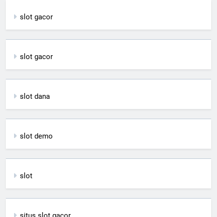
slot gacor
slot gacor
slot dana
slot demo
slot
situs slot gacor