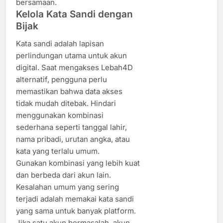
bersamaan.
Kelola Kata Sandi dengan
Bijak
Kata sandi adalah lapisan
perlindungan utama untuk akun
digital. Saat mengakses Lebah4D
alternatif, pengguna perlu
memastikan bahwa data akses
tidak mudah ditebak. Hindari
menggunakan kombinasi
sederhana seperti tanggal lahir,
nama pribadi, urutan angka, atau
kata yang terlalu umum.
Gunakan kombinasi yang lebih kuat
dan berbeda dari akun lain.
Kesalahan umum yang sering
terjadi adalah memakai kata sandi
yang sama untuk banyak platform.
Jika satu akun bermasalah, akun