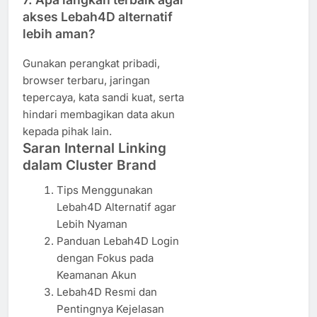
akses Lebah4D alternatif
lebih aman?
Gunakan perangkat pribadi,
browser terbaru, jaringan
tepercaya, kata sandi kuat, serta
hindari membagikan data akun
kepada pihak lain.
Saran Internal Linking
dalam Cluster Brand
Tips Menggunakan
Lebah4D Alternatif agar
Lebih Nyaman
Panduan Lebah4D Login
dengan Fokus pada
Keamanan Akun
Lebah4D Resmi dan
Pentingnya Kejelasan