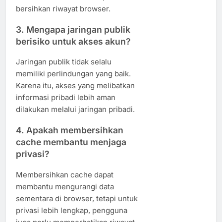
bersihkan riwayat browser.
3. Mengapa jaringan publik
berisiko untuk akses akun?
Jaringan publik tidak selalu
memiliki perlindungan yang baik.
Karena itu, akses yang melibatkan
informasi pribadi lebih aman
dilakukan melalui jaringan pribadi.
4. Apakah membersihkan
cache membantu menjaga
privasi?
Membersihkan cache dapat
membantu mengurangi data
sementara di browser, tetapi untuk
privasi lebih lengkap, pengguna