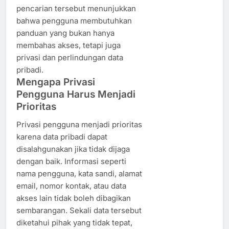
pencarian tersebut menunjukkan
bahwa pengguna membutuhkan
panduan yang bukan hanya
membahas akses, tetapi juga
privasi dan perlindungan data
pribadi.
Mengapa Privasi
Pengguna Harus Menjadi
Prioritas
Privasi pengguna menjadi prioritas
karena data pribadi dapat
disalahgunakan jika tidak dijaga
dengan baik. Informasi seperti
nama pengguna, kata sandi, alamat
email, nomor kontak, atau data
akses lain tidak boleh dibagikan
sembarangan. Sekali data tersebut
diketahui pihak yang tidak tepat,