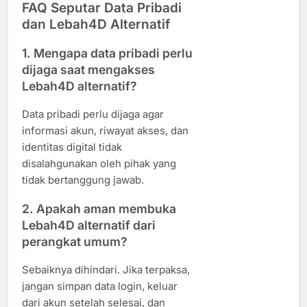
FAQ Seputar Data Pribadi
dan Lebah4D Alternatif
1. Mengapa data pribadi perlu
dijaga saat mengakses
Lebah4D alternatif?
Data pribadi perlu dijaga agar
informasi akun, riwayat akses, dan
identitas digital tidak
disalahgunakan oleh pihak yang
tidak bertanggung jawab.
2. Apakah aman membuka
Lebah4D alternatif dari
perangkat umum?
Sebaiknya dihindari. Jika terpaksa,
jangan simpan data login, keluar
dari akun setelah selesai, dan