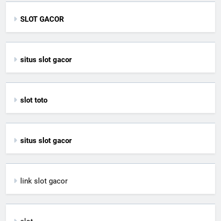
SLOT GACOR
situs slot gacor
slot toto
situs slot gacor
link slot gacor