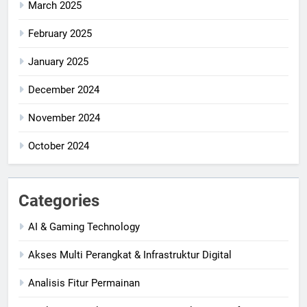
March 2025
February 2025
January 2025
December 2024
November 2024
October 2024
Categories
AI & Gaming Technology
Akses Multi Perangkat & Infrastruktur Digital
Analisis Fitur Permainan