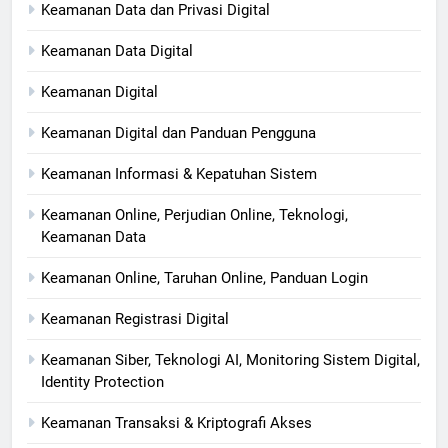
Keamanan Data dan Privasi Digital
Keamanan Data Digital
Keamanan Digital
Keamanan Digital dan Panduan Pengguna
Keamanan Informasi & Kepatuhan Sistem
Keamanan Online, Perjudian Online, Teknologi,
Keamanan Data
Keamanan Online, Taruhan Online, Panduan Login
Keamanan Registrasi Digital
Keamanan Siber, Teknologi AI, Monitoring Sistem Digital,
Identity Protection
Keamanan Transaksi & Kriptografi Akses