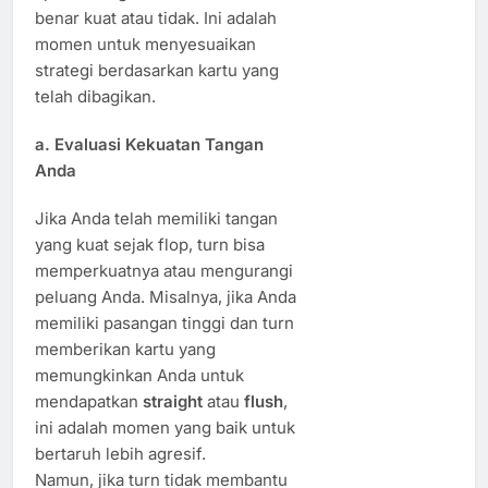
benar kuat atau tidak. Ini adalah
momen untuk menyesuaikan
strategi berdasarkan kartu yang
telah dibagikan.
a.
Evaluasi Kekuatan Tangan
Anda
Jika Anda telah memiliki tangan
yang kuat sejak flop, turn bisa
memperkuatnya atau mengurangi
peluang Anda. Misalnya, jika Anda
memiliki pasangan tinggi dan turn
memberikan kartu yang
memungkinkan Anda untuk
mendapatkan
straight
atau
flush
,
ini adalah momen yang baik untuk
bertaruh lebih agresif.
Namun, jika turn tidak membantu