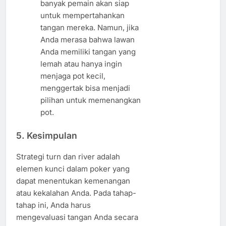
banyak pemain akan siap
untuk mempertahankan
tangan mereka. Namun, jika
Anda merasa bahwa lawan
Anda memiliki tangan yang
lemah atau hanya ingin
menjaga pot kecil,
menggertak bisa menjadi
pilihan untuk memenangkan
pot.
5.
Kesimpulan
Strategi turn dan river adalah
elemen kunci dalam poker yang
dapat menentukan kemenangan
atau kekalahan Anda. Pada tahap-
tahap ini, Anda harus
mengevaluasi tangan Anda secara