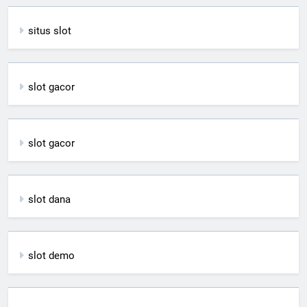
situs slot
slot gacor
slot gacor
slot dana
slot demo