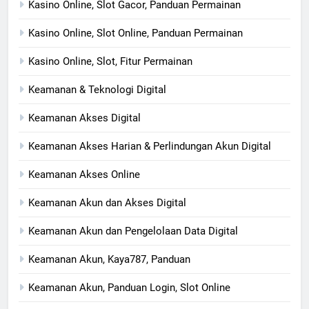
Kasino Online, Slot Gacor, Panduan Permainan
Kasino Online, Slot Online, Panduan Permainan
Kasino Online, Slot, Fitur Permainan
Keamanan & Teknologi Digital
Keamanan Akses Digital
Keamanan Akses Harian & Perlindungan Akun Digital
Keamanan Akses Online
Keamanan Akun dan Akses Digital
Keamanan Akun dan Pengelolaan Data Digital
Keamanan Akun, Kaya787, Panduan
Keamanan Akun, Panduan Login, Slot Online