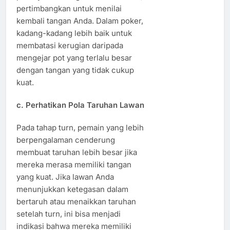
pertimbangkan untuk menilai
kembali tangan Anda. Dalam poker,
kadang-kadang lebih baik untuk
membatasi kerugian daripada
mengejar pot yang terlalu besar
dengan tangan yang tidak cukup
kuat.
c.
Perhatikan Pola Taruhan Lawan
Pada tahap turn, pemain yang lebih
berpengalaman cenderung
membuat taruhan lebih besar jika
mereka merasa memiliki tangan
yang kuat. Jika lawan Anda
menunjukkan ketegasan dalam
bertaruh atau menaikkan taruhan
setelah turn, ini bisa menjadi
indikasi bahwa mereka memiliki