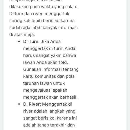
dilakukan pada waktu yang salah.
Di turn dan river, menggertak
sering kali lebih berisiko karena
sudah ada lebih banyak informasi
di atas meja.
Di Turn
: Jika Anda
menggertak di turn, Anda
harus sangat yakin bahwa
lawan Anda akan fold.
Gunakan informasi tentang
kartu komunitas dan pola
taruhan lawan untuk
mengevaluasi apakah
menggertak akan berhasil.
Di River
: Menggertak di
river adalah langkah yang
sangat berisiko, karena ini
adalah tahap terakhir dan