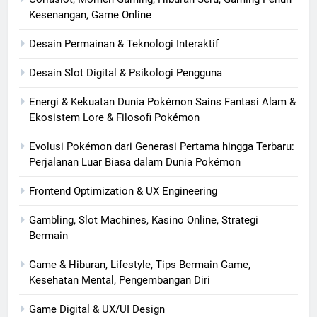
Kesenangan, Game Online
Desain Permainan & Teknologi Interaktif
Desain Slot Digital & Psikologi Pengguna
Energi & Kekuatan Dunia Pokémon Sains Fantasi Alam &
Ekosistem Lore & Filosofi Pokémon
Evolusi Pokémon dari Generasi Pertama hingga Terbaru:
Perjalanan Luar Biasa dalam Dunia Pokémon
Frontend Optimization & UX Engineering
Gambling, Slot Machines, Kasino Online, Strategi
Bermain
Game & Hiburan, Lifestyle, Tips Bermain Game,
Kesehatan Mental, Pengembangan Diri
Game Digital & UX/UI Design