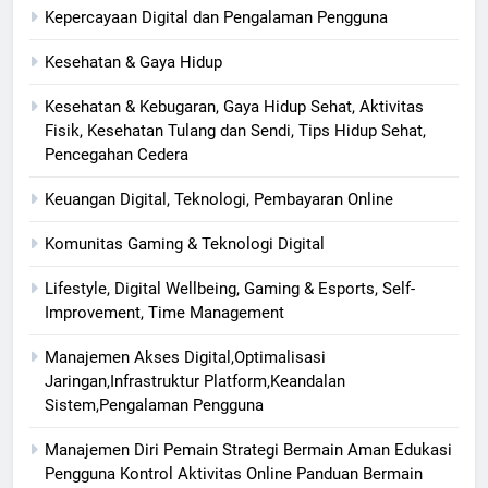
Kepercayaan Digital dan Pengalaman Pengguna
Kesehatan & Gaya Hidup
Kesehatan & Kebugaran, Gaya Hidup Sehat, Aktivitas
Fisik, Kesehatan Tulang dan Sendi, Tips Hidup Sehat,
Pencegahan Cedera
Keuangan Digital, Teknologi, Pembayaran Online
Komunitas Gaming & Teknologi Digital
Lifestyle, Digital Wellbeing, Gaming & Esports, Self-
Improvement, Time Management
Manajemen Akses Digital,Optimalisasi
Jaringan,Infrastruktur Platform,Keandalan
Sistem,Pengalaman Pengguna
Manajemen Diri Pemain Strategi Bermain Aman Edukasi
Pengguna Kontrol Aktivitas Online Panduan Bermain