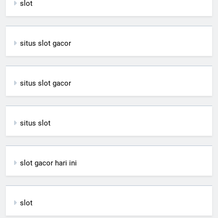
slot
situs slot gacor
situs slot gacor
situs slot
slot gacor hari ini
slot