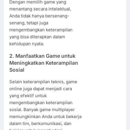
Dengan memilih game yang
menantang secara intelektual,
Anda tidak hanya bersenang-
senang, tetapi juga
mengembangkan keterampilan
yang bisa diterapkan dalam
kehidupan nyata.
2.
Manfaatkan Game untuk
Meningkatkan Keterampilan
Sosial
Selain keterampilan teknis, game
online juga dapat menjadi cara
yang efektif untuk
mengembangkan keterampilan
sosial. Banyak game multiplayer
memungkinkan Anda untuk bekerja
dalam tim, berkomunikasi, dan