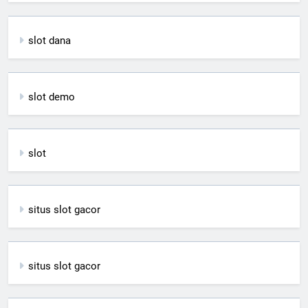
slot dana
slot demo
slot
situs slot gacor
situs slot gacor