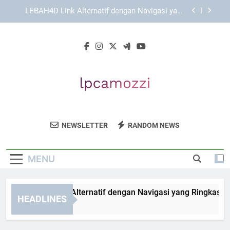
Skip
KAYA787 Alternatif dengan Struktur Halaman
to
yang Rapi dan Informatif
content
Panduan Mengenali KAYA787 Alternatif dengan
Akses yang Lebih Terarah
EDWINSLOT Link Alternatif dengan Navigasi yang
Ringkas dan Terarah
LEBAH4D Link Alternatif dengan Navigasi yang
Ringkas dan Terarah
KAYA787 Alternatif dengan Struktur Halaman
yang Rapi dan Informatif
LP Camozzi
Temukan Solusi Komponen Industri Dari LP
Panduan Mengenali KAYA787 Alternatif dengan
NEWSLETTER
RANDOM NEWS
Akses yang Lebih Terarah
Camozzi.
MENU
WINSLOT Link Alternatif dengan Navigasi yang Ringkas dan T
HEADLINES
Weeks Ago