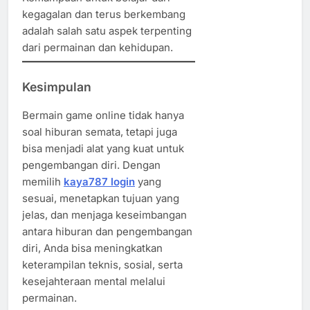
kegagalan dan terus berkembang
adalah salah satu aspek terpenting
dari permainan dan kehidupan.
Kesimpulan
Bermain game online tidak hanya
soal hiburan semata, tetapi juga
bisa menjadi alat yang kuat untuk
pengembangan diri. Dengan
memilih
kaya787 login
yang
sesuai, menetapkan tujuan yang
jelas, dan menjaga keseimbangan
antara hiburan dan pengembangan
diri, Anda bisa meningkatkan
keterampilan teknis, sosial, serta
kesejahteraan mental melalui
permainan.