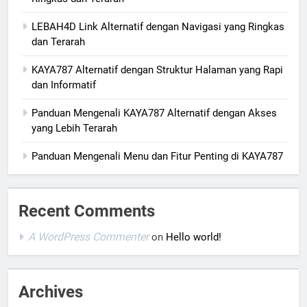
LEBAH4D Link Alternatif dengan Navigasi yang Ringkas
dan Terarah
KAYA787 Alternatif dengan Struktur Halaman yang Rapi
dan Informatif
Panduan Mengenali KAYA787 Alternatif dengan Akses
yang Lebih Terarah
Panduan Mengenali Menu dan Fitur Penting di KAYA787
Recent Comments
A WordPress Commenter
on
Hello world!
Archives