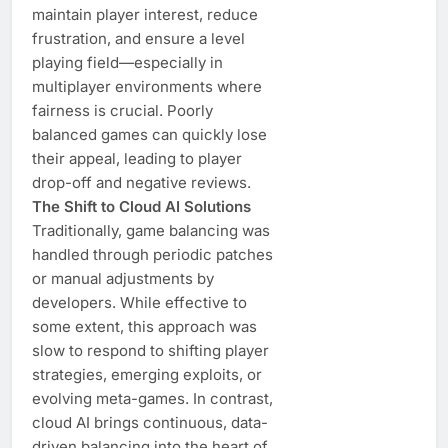
maintain player interest, reduce
frustration, and ensure a level
playing field—especially in
multiplayer environments where
fairness is crucial. Poorly
balanced games can quickly lose
their appeal, leading to player
drop-off and negative reviews.
The Shift to Cloud AI Solutions
Traditionally, game balancing was
handled through periodic patches
or manual adjustments by
developers. While effective to
some extent, this approach was
slow to respond to shifting player
strategies, emerging exploits, or
evolving meta-games. In contrast,
cloud AI brings continuous, data-
driven balancing into the heart of