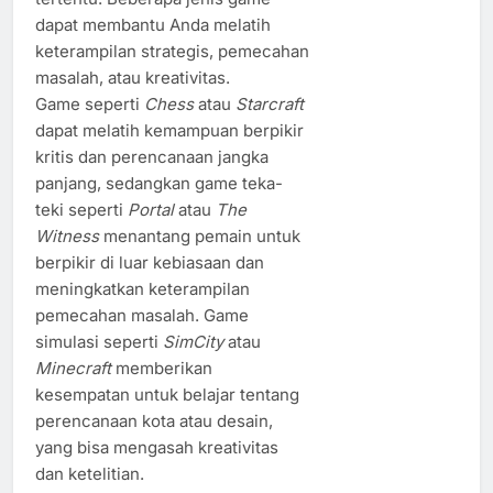
dapat membantu Anda melatih
keterampilan strategis, pemecahan
masalah, atau kreativitas.
Game seperti
Chess
atau
Starcraft
dapat melatih kemampuan berpikir
kritis dan perencanaan jangka
panjang, sedangkan game teka-
teki seperti
Portal
atau
The
Witness
menantang pemain untuk
berpikir di luar kebiasaan dan
meningkatkan keterampilan
pemecahan masalah. Game
simulasi seperti
SimCity
atau
Minecraft
memberikan
kesempatan untuk belajar tentang
perencanaan kota atau desain,
yang bisa mengasah kreativitas
dan ketelitian.