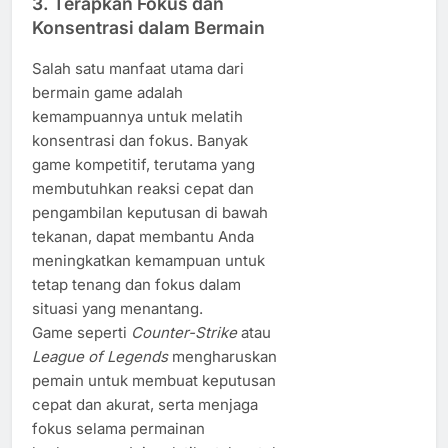
3.
Terapkan Fokus dan
Konsentrasi dalam Bermain
Salah satu manfaat utama dari
bermain game adalah
kemampuannya untuk melatih
konsentrasi dan fokus. Banyak
game kompetitif, terutama yang
membutuhkan reaksi cepat dan
pengambilan keputusan di bawah
tekanan, dapat membantu Anda
meningkatkan kemampuan untuk
tetap tenang dan fokus dalam
situasi yang menantang.
Game seperti
Counter-Strike
atau
League of Legends
mengharuskan
pemain untuk membuat keputusan
cepat dan akurat, serta menjaga
fokus selama permainan