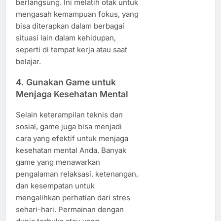
berlangsung. Ini melatih otak untuk
mengasah kemampuan fokus, yang
bisa diterapkan dalam berbagai
situasi lain dalam kehidupan,
seperti di tempat kerja atau saat
belajar.
4.
Gunakan Game untuk
Menjaga Kesehatan Mental
Selain keterampilan teknis dan
sosial, game juga bisa menjadi
cara yang efektif untuk menjaga
kesehatan mental Anda. Banyak
game yang menawarkan
pengalaman relaksasi, ketenangan,
dan kesempatan untuk
mengalihkan perhatian dari stres
sehari-hari. Permainan dengan