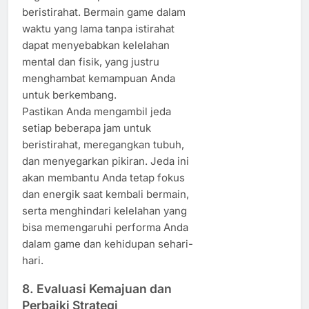
beristirahat. Bermain game dalam
waktu yang lama tanpa istirahat
dapat menyebabkan kelelahan
mental dan fisik, yang justru
menghambat kemampuan Anda
untuk berkembang.
Pastikan Anda mengambil jeda
setiap beberapa jam untuk
beristirahat, meregangkan tubuh,
dan menyegarkan pikiran. Jeda ini
akan membantu Anda tetap fokus
dan energik saat kembali bermain,
serta menghindari kelelahan yang
bisa memengaruhi performa Anda
dalam game dan kehidupan sehari-
hari.
8.
Evaluasi Kemajuan dan
Perbaiki Strategi