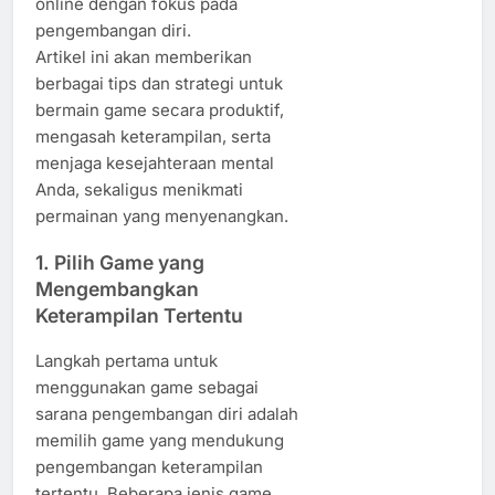
online dengan fokus pada
pengembangan diri.
Artikel ini akan memberikan
berbagai tips dan strategi untuk
bermain game secara produktif,
mengasah keterampilan, serta
menjaga kesejahteraan mental
Anda, sekaligus menikmati
permainan yang menyenangkan.
1.
Pilih Game yang
Mengembangkan
Keterampilan Tertentu
Langkah pertama untuk
menggunakan game sebagai
sarana pengembangan diri adalah
memilih game yang mendukung
pengembangan keterampilan
tertentu. Beberapa jenis game