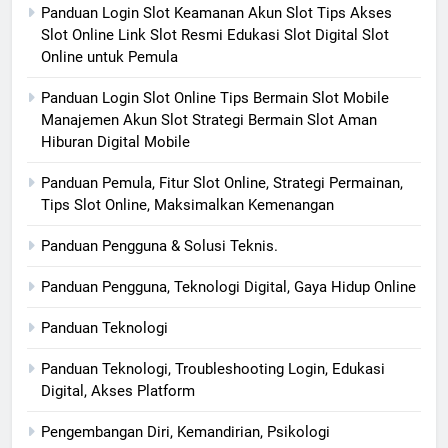
Panduan Login Slot Keamanan Akun Slot Tips Akses
Slot Online Link Slot Resmi Edukasi Slot Digital Slot
Online untuk Pemula
Panduan Login Slot Online Tips Bermain Slot Mobile
Manajemen Akun Slot Strategi Bermain Slot Aman
Hiburan Digital Mobile
Panduan Pemula, Fitur Slot Online, Strategi Permainan,
Tips Slot Online, Maksimalkan Kemenangan
Panduan Pengguna & Solusi Teknis.
Panduan Pengguna, Teknologi Digital, Gaya Hidup Online
Panduan Teknologi
Panduan Teknologi, Troubleshooting Login, Edukasi
Digital, Akses Platform
Pengembangan Diri, Kemandirian, Psikologi