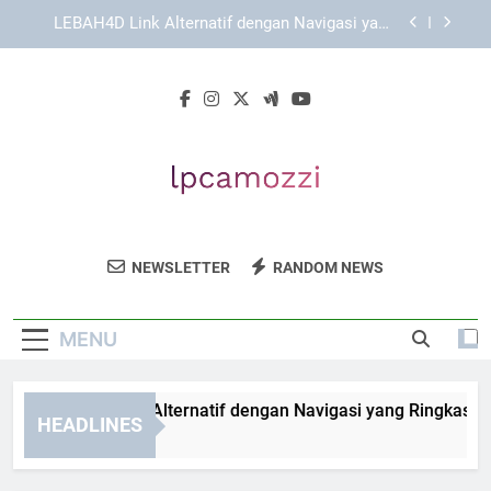
Skip
KAYA787 Alternatif dengan Struktur Halaman
to
yang Rapi dan Informatif
content
Panduan Mengenali KAYA787 Alternatif dengan
Akses yang Lebih Terarah
EDWINSLOT Link Alternatif dengan Navigasi yang
Ringkas dan Terarah
LEBAH4D Link Alternatif dengan Navigasi yang
Ringkas dan Terarah
KAYA787 Alternatif dengan Struktur Halaman
yang Rapi dan Informatif
LP Camozzi
Temukan Solusi Komponen Industri Dari LP
Panduan Mengenali KAYA787 Alternatif dengan
NEWSLETTER
RANDOM NEWS
Akses yang Lebih Terarah
Camozzi.
MENU
WINSLOT Link Alternatif dengan Navigasi yang Ringkas dan T
HEADLINES
Weeks Ago