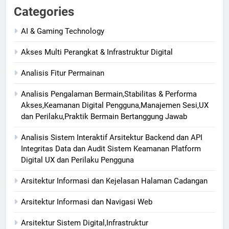
Categories
AI & Gaming Technology
Akses Multi Perangkat & Infrastruktur Digital
Analisis Fitur Permainan
Analisis Pengalaman Bermain,Stabilitas & Performa
Akses,Keamanan Digital Pengguna,Manajemen Sesi,UX
dan Perilaku,Praktik Bermain Bertanggung Jawab
Analisis Sistem Interaktif Arsitektur Backend dan API
Integritas Data dan Audit Sistem Keamanan Platform
Digital UX dan Perilaku Pengguna
Arsitektur Informasi dan Kejelasan Halaman Cadangan
Arsitektur Informasi dan Navigasi Web
Arsitektur Sistem Digital,Infrastruktur