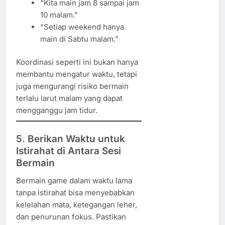
“Kita main jam 8 sampai jam
10 malam.”
“Setiap weekend hanya
main di Sabtu malam.”
Koordinasi seperti ini bukan hanya
membantu mengatur waktu, tetapi
juga mengurangi risiko bermain
terlalu larut malam yang dapat
mengganggu jam tidur.
5. Berikan Waktu untuk
Istirahat di Antara Sesi
Bermain
Bermain game dalam waktu lama
tanpa istirahat bisa menyebabkan
kelelahan mata, ketegangan leher,
dan penurunan fokus. Pastikan