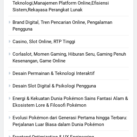
Teknologi,Manajemen Platform Online,Efisiensi
Sistem,Rekayasa Perangkat Lunak
Brand Digital, Tren Pencarian Online, Pengalaman
Pengguna
Casino, Slot Online, RTP Tinggi
Corlaslot, Momen Gaming, Hiburan Seru, Gaming Penuh
Kesenangan, Game Online
Desain Permainan & Teknologi Interaktif
Desain Slot Digital & Psikologi Pengguna
Energi & Kekuatan Dunia Pokémon Sains Fantasi Alam &
Ekosistem Lore & Filosofi Pokémon
Evolusi Pokémon dari Generasi Pertama hingga Terbaru:
Perjalanan Luar Biasa dalam Dunia Pokémon