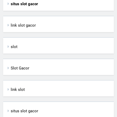
situs slot gacor
link slot gacor
slot
Slot Gacor
link slot
situs slot gacor