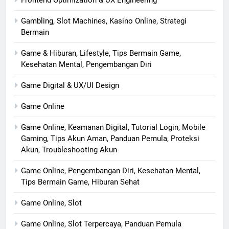
Frontend Optimization & UX Engineering
Gambling, Slot Machines, Kasino Online, Strategi
Bermain
Game & Hiburan, Lifestyle, Tips Bermain Game,
Kesehatan Mental, Pengembangan Diri
Game Digital & UX/UI Design
Game Online
Game Online, Keamanan Digital, Tutorial Login, Mobile
Gaming, Tips Akun Aman, Panduan Pemula, Proteksi
Akun, Troubleshooting Akun
Game Online, Pengembangan Diri, Kesehatan Mental,
Tips Bermain Game, Hiburan Sehat
Game Online, Slot
Game Online, Slot Terpercaya, Panduan Pemula