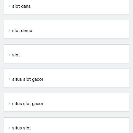
slot dana
slot demo
slot
situs slot gacor
situs slot gacor
situs slot