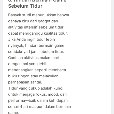
Sebelum Tidur
Banyak studi menunjukkan bahwa
cahaya biru dari gadget dan
aktivitas intensif sebelum tidur
dapat mengganggu kualitas tidur.
Jika Anda ingin tidur lebih
nyenyak, hindari bermain game
setidaknya 1 jam sebelum tidur.
Gantilah aktivitas malam hari
dengan hal yang lebih
menenangkan seperti membaca
buku ringan atau melakukan
pernapasan santai.
Tidur yang cukup adalah kunci
untuk menjaga fokus, mood, dan
performa—baik dalam kehidupan
sehari-hari maupun dalam bermain
game.