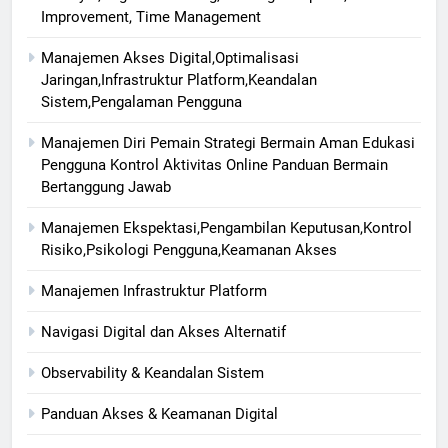
Improvement, Time Management
Manajemen Akses Digital,Optimalisasi
Jaringan,Infrastruktur Platform,Keandalan
Sistem,Pengalaman Pengguna
Manajemen Diri Pemain Strategi Bermain Aman Edukasi
Pengguna Kontrol Aktivitas Online Panduan Bermain
Bertanggung Jawab
Manajemen Ekspektasi,Pengambilan Keputusan,Kontrol
Risiko,Psikologi Pengguna,Keamanan Akses
Manajemen Infrastruktur Platform
Navigasi Digital dan Akses Alternatif
Observability & Keandalan Sistem
Panduan Akses & Keamanan Digital