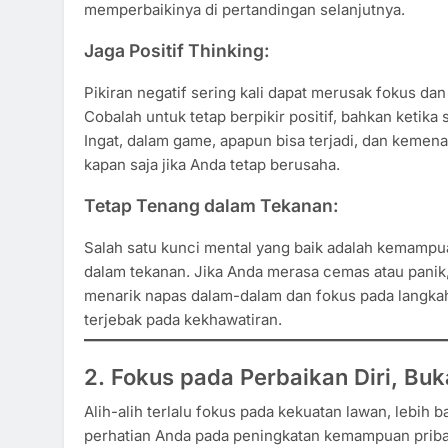
memperbaikinya di pertandingan selanjutnya.
Jaga Positif Thinking:
Pikiran negatif sering kali dapat merusak fokus da
Cobalah untuk tetap berpikir positif, bahkan ketika s
Ingat, dalam game, apapun bisa terjadi, dan kemen
kapan saja jika Anda tetap berusaha.
Tetap Tenang dalam Tekanan:
Salah satu kunci mental yang baik adalah kemampu
dalam tekanan. Jika Anda merasa cemas atau panik,
menarik napas dalam-dalam dan fokus pada langkah
terjebak pada kekhawatiran.
2. Fokus pada Perbaikan Diri, Bu
Alih-alih terlalu fokus pada kekuatan lawan, lebih b
perhatian Anda pada peningkatan kemampuan pribad