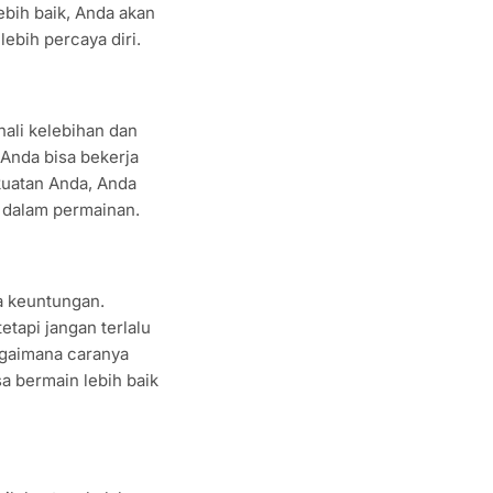
ebih baik, Anda akan
ebih percaya diri.
nali kelebihan dan
Anda bisa bekerja
kuatan Anda, Anda
 dalam permainan.
a keuntungan.
tapi jangan terlalu
agaimana caranya
a bermain lebih baik