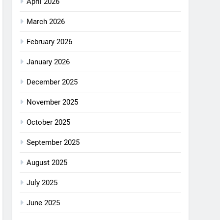
April 2026
March 2026
February 2026
January 2026
December 2025
November 2025
October 2025
September 2025
August 2025
July 2025
June 2025