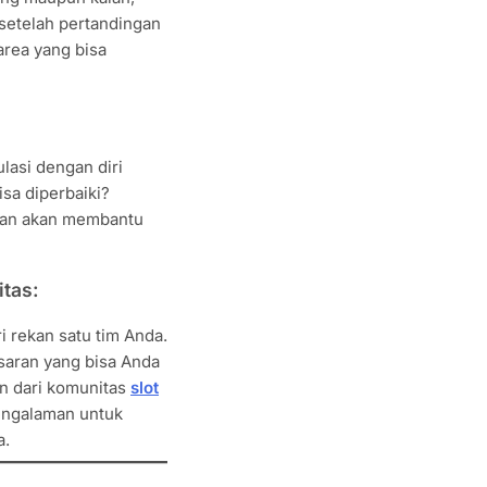
setelah pertandingan
rea yang bisa
lasi dengan diri
isa diperbaiki?
nan akan membantu
tas:
i rekan satu tim Anda.
aran yang bisa Anda
an dari komunitas
slot
pengalaman untuk
a.