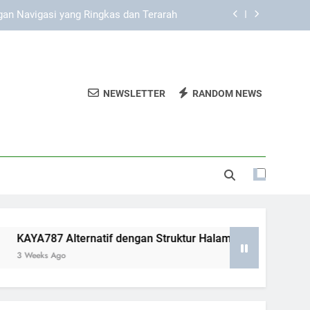
gan Navigasi yang Ringkas dan Terarah
ktur Halaman yang Rapi dan Informatif
atif dengan Akses yang Lebih Terarah
NEWSLETTER
RANDOM NEWS
an Navigasi yang Ringkas dan Terarah
gan Navigasi yang Ringkas dan Terarah
ktur Halaman yang Rapi dan Informatif
atif dengan Akses yang Lebih Terarah
87 Alternatif dengan Struktur Halaman yang Rapi dan Informa
s Ago