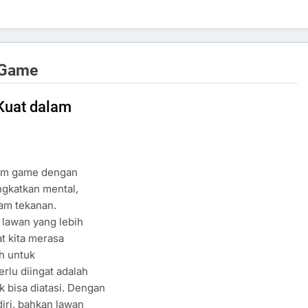
 Game
Kuat dalam
lam game dengan
ngkatkan mental,
am tekanan.
 lawan yang lebih
t kita merasa
ah untuk
lu diingat adalah
 bisa diatasi. Dengan
diri, bahkan lawan