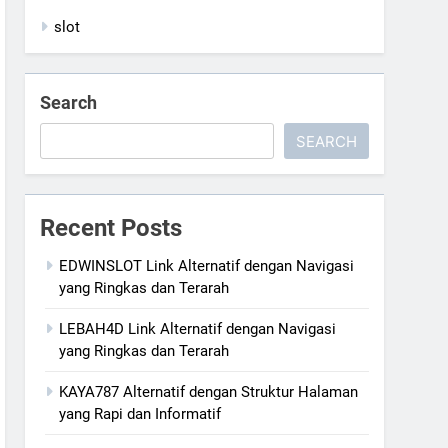
slot
Search
SEARCH
Recent Posts
EDWINSLOT Link Alternatif dengan Navigasi
yang Ringkas dan Terarah
LEBAH4D Link Alternatif dengan Navigasi
yang Ringkas dan Terarah
KAYA787 Alternatif dengan Struktur Halaman
yang Rapi dan Informatif