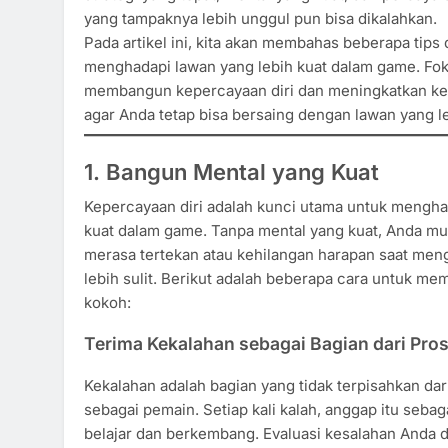
yang tampaknya lebih unggul pun bisa dikalahkan.
Pada artikel ini, kita akan membahas beberapa tips 
menghadapi lawan yang lebih kuat dalam game. Fok
membangun kepercayaan diri dan meningkatkan 
agar Anda tetap bisa bersaing dengan lawan yang l
1. Bangun Mental yang Kuat
Kepercayaan diri adalah kunci utama untuk mengha
kuat dalam game. Tanpa mental yang kuat, Anda mu
merasa tertekan atau kehilangan harapan saat men
lebih sulit. Berikut adalah beberapa cara untuk m
kokoh:
Terima Kekalahan sebagai Bagian dari Pro
Kekalahan adalah bagian yang tidak terpisahkan dar
sebagai pemain. Setiap kali kalah, anggap itu seba
belajar dan berkembang. Evaluasi kesalahan Anda d