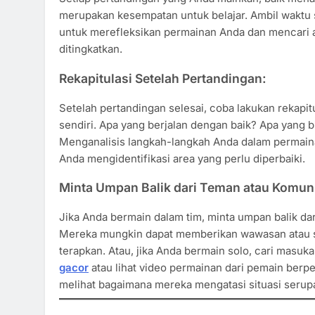
merupakan kesempatan untuk belajar. Ambil waktu 
untuk merefleksikan permainan Anda dan mencari a
ditingkatkan.
Rekapitulasi Setelah Pertandingan:
Setelah pertandingan selesai, coba lakukan rekapitu
sendiri. Apa yang berjalan dengan baik? Apa yang b
Menganalisis langkah-langkah Anda dalam permai
Anda mengidentifikasi area yang perlu diperbaiki.
Minta Umpan Balik dari Teman atau Komuni
Jika Anda bermain dalam tim, minta umpan balik dar
Mereka mungkin dapat memberikan wawasan atau s
terapkan. Atau, jika Anda bermain solo, cari masuk
gacor
atau lihat video permainan dari pemain ber
melihat bagaimana mereka mengatasi situasi serup