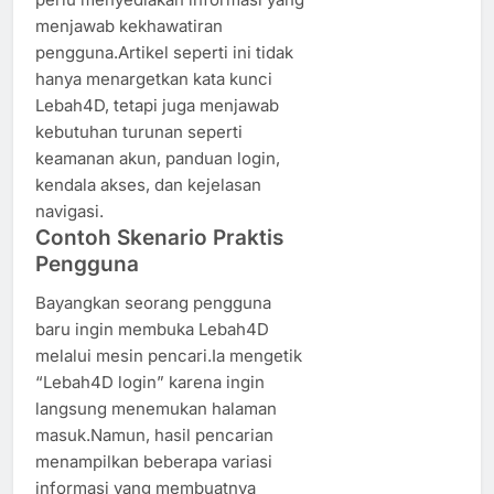
menjawab kekhawatiran
pengguna.Artikel seperti ini tidak
hanya menargetkan kata kunci
Lebah4D, tetapi juga menjawab
kebutuhan turunan seperti
keamanan akun, panduan login,
kendala akses, dan kejelasan
navigasi.
Contoh Skenario Praktis
Pengguna
Bayangkan seorang pengguna
baru ingin membuka Lebah4D
melalui mesin pencari.Ia mengetik
“Lebah4D login” karena ingin
langsung menemukan halaman
masuk.Namun, hasil pencarian
menampilkan beberapa variasi
informasi yang membuatnya