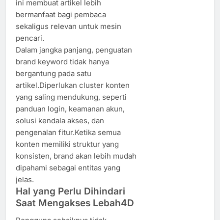
ini membuat artikel lebih
bermanfaat bagi pembaca
sekaligus relevan untuk mesin
pencari.
Dalam jangka panjang, penguatan
brand keyword tidak hanya
bergantung pada satu
artikel.Diperlukan cluster konten
yang saling mendukung, seperti
panduan login, keamanan akun,
solusi kendala akses, dan
pengenalan fitur.Ketika semua
konten memiliki struktur yang
konsisten, brand akan lebih mudah
dipahami sebagai entitas yang
jelas.
Hal yang Perlu Dihindari
Saat Mengakses Lebah4D