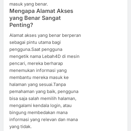
masuk yang benar.
Mengapa Alamat Akses
yang Benar Sangat
Penting?
Alamat akses yang benar berperan
sebagai pintu utama bagi
pengguna.Saat pengguna
mengetik nama Lebah4D di mesin
pencari, mereka berharap
menemukan informasi yang
membantu mereka masuk ke
halaman yang sesuai.Tanpa
pemahaman yang baik, pengguna
bisa saja salah memilih halaman,
mengalami kendala login, atau
bingung membedakan mana
informasi yang relevan dan mana
yang tidak.