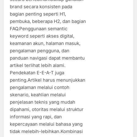
brand secara konsisten pada
bagian penting seperti H1,
pembuka, beberapa H2, dan bagian
FAQ.Penggunaan semantic
keyword seperti akses digital,
keamanan akun, halaman masuk,
pengalaman pengguna, dan
panduan navigasi dapat membantu
artikel terlihat lebih alami.
Pendekatan E-E-A-T juga
penting.Artikel harus menunjukkan
pengalaman melalui contoh
skenario, keahlian melalui
penjelasan teknis yang mudah
dipahami, otoritas melalui struktur
informasi yang rapi, dan
kepercayaan melalui bahasa yang
tidak melebih-lebihkan.Kombinasi