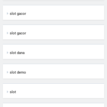
slot gacor
slot gacor
slot dana
slot demo
slot