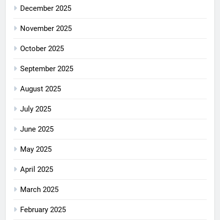
December 2025
November 2025
October 2025
September 2025
August 2025
July 2025
June 2025
May 2025
April 2025
March 2025
February 2025