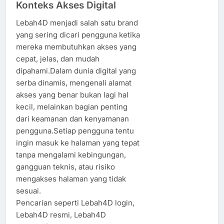
Konteks Akses Digital
Lebah4D menjadi salah satu brand
yang sering dicari pengguna ketika
mereka membutuhkan akses yang
cepat, jelas, dan mudah
dipahami.Dalam dunia digital yang
serba dinamis, mengenali alamat
akses yang benar bukan lagi hal
kecil, melainkan bagian penting
dari keamanan dan kenyamanan
pengguna.Setiap pengguna tentu
ingin masuk ke halaman yang tepat
tanpa mengalami kebingungan,
gangguan teknis, atau risiko
mengakses halaman yang tidak
sesuai.
Pencarian seperti Lebah4D login,
Lebah4D resmi, Lebah4D