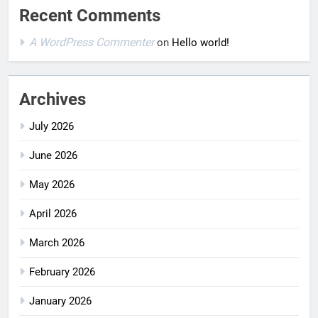
Recent Comments
A WordPress Commenter
on
Hello world!
Archives
July 2026
June 2026
May 2026
April 2026
March 2026
February 2026
January 2026