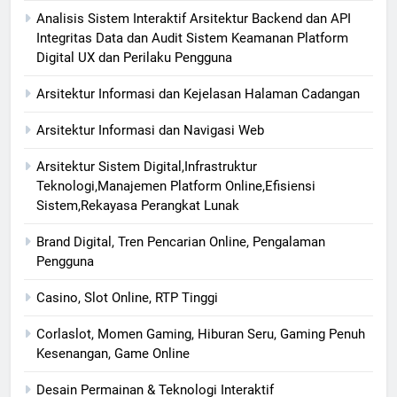
Analisis Sistem Interaktif Arsitektur Backend dan API
Integritas Data dan Audit Sistem Keamanan Platform
Digital UX dan Perilaku Pengguna
Arsitektur Informasi dan Kejelasan Halaman Cadangan
Arsitektur Informasi dan Navigasi Web
Arsitektur Sistem Digital,Infrastruktur
Teknologi,Manajemen Platform Online,Efisiensi
Sistem,Rekayasa Perangkat Lunak
Brand Digital, Tren Pencarian Online, Pengalaman
Pengguna
Casino, Slot Online, RTP Tinggi
Corlaslot, Momen Gaming, Hiburan Seru, Gaming Penuh
Kesenangan, Game Online
Desain Permainan & Teknologi Interaktif