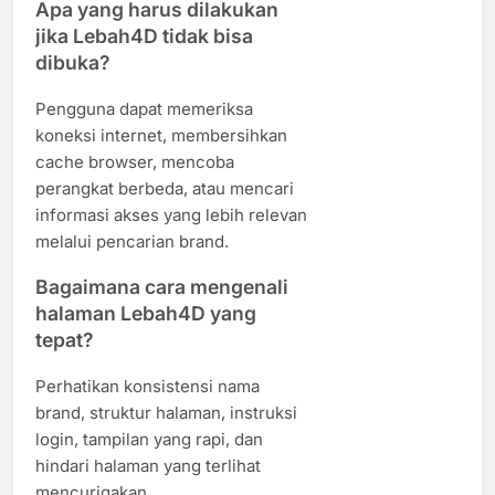
Apa yang harus dilakukan
jika Lebah4D tidak bisa
dibuka?
Pengguna dapat memeriksa
koneksi internet, membersihkan
cache browser, mencoba
perangkat berbeda, atau mencari
informasi akses yang lebih relevan
melalui pencarian brand.
Bagaimana cara mengenali
halaman Lebah4D yang
tepat?
Perhatikan konsistensi nama
brand, struktur halaman, instruksi
login, tampilan yang rapi, dan
hindari halaman yang terlihat
mencurigakan.