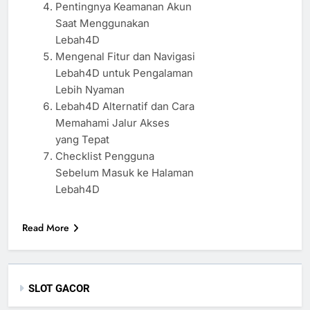
Pentingnya Keamanan Akun
Saat Menggunakan
Lebah4D
Mengenal Fitur dan Navigasi
Lebah4D untuk Pengalaman
Lebih Nyaman
Lebah4D Alternatif dan Cara
Memahami Jalur Akses
yang Tepat
Checklist Pengguna
Sebelum Masuk ke Halaman
Lebah4D
Read More
SLOT GACOR