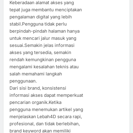
Keberadaan alamat akses yang
tepat juga membantu menciptakan
pengalaman digital yang lebih
stabil.Pengguna tidak perlu
berpindah-pindah halaman hanya
untuk mencari jalur masuk yang
sesuai.Semakin jelas informasi
akses yang tersedia, semakin
rendah kemungkinan pengguna
mengalami kesalahan teknis atau
salah memahami langkah
penggunaan.
Dari sisi brand, konsistensi
informasi akses dapat memperkuat
pencarian organik.Ketika
pengguna menemukan artikel yang
menjelaskan Lebah4D secara rapi,
profesional, dan tidak berlebihan,
brand keyword akan memiliki