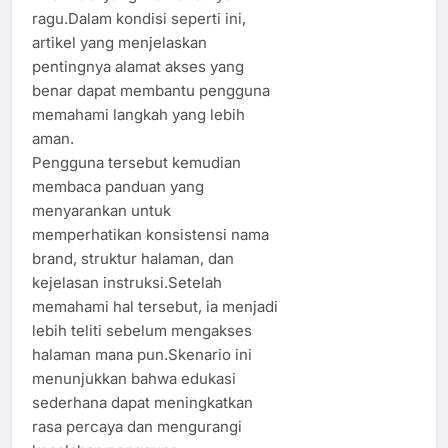
ragu.Dalam kondisi seperti ini,
artikel yang menjelaskan
pentingnya alamat akses yang
benar dapat membantu pengguna
memahami langkah yang lebih
aman.
Pengguna tersebut kemudian
membaca panduan yang
menyarankan untuk
memperhatikan konsistensi nama
brand, struktur halaman, dan
kejelasan instruksi.Setelah
memahami hal tersebut, ia menjadi
lebih teliti sebelum mengakses
halaman mana pun.Skenario ini
menunjukkan bahwa edukasi
sederhana dapat meningkatkan
rasa percaya dan mengurangi