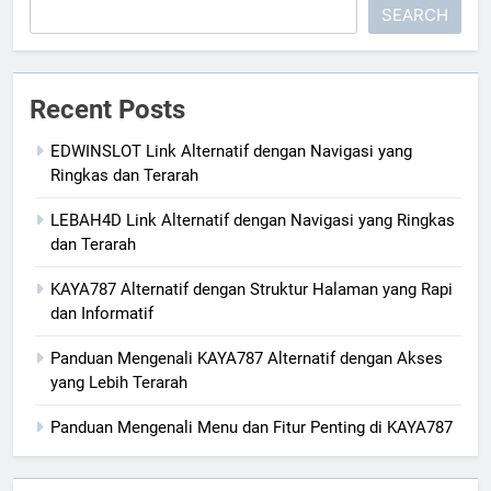
SEARCH
Recent Posts
EDWINSLOT Link Alternatif dengan Navigasi yang
Ringkas dan Terarah
LEBAH4D Link Alternatif dengan Navigasi yang Ringkas
dan Terarah
KAYA787 Alternatif dengan Struktur Halaman yang Rapi
dan Informatif
Panduan Mengenali KAYA787 Alternatif dengan Akses
yang Lebih Terarah
Panduan Mengenali Menu dan Fitur Penting di KAYA787