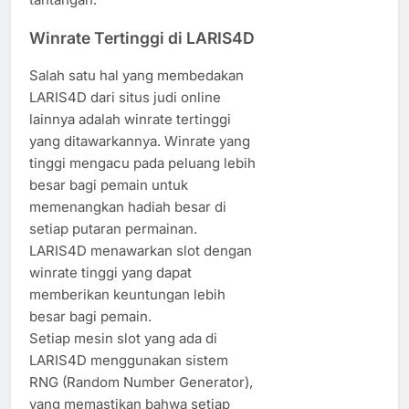
Winrate Tertinggi di LARIS4D
Salah satu hal yang membedakan
LARIS4D dari situs judi online
lainnya adalah winrate tertinggi
yang ditawarkannya. Winrate yang
tinggi mengacu pada peluang lebih
besar bagi pemain untuk
memenangkan hadiah besar di
setiap putaran permainan.
LARIS4D menawarkan slot dengan
winrate tinggi yang dapat
memberikan keuntungan lebih
besar bagi pemain.
Setiap mesin slot yang ada di
LARIS4D menggunakan sistem
RNG (Random Number Generator),
yang memastikan bahwa setiap