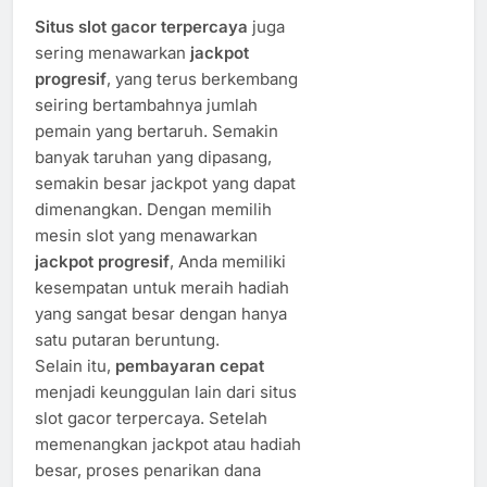
Situs slot gacor terpercaya
juga
sering menawarkan
jackpot
progresif
, yang terus berkembang
seiring bertambahnya jumlah
pemain yang bertaruh. Semakin
banyak taruhan yang dipasang,
semakin besar jackpot yang dapat
dimenangkan. Dengan memilih
mesin slot yang menawarkan
jackpot progresif
, Anda memiliki
kesempatan untuk meraih hadiah
yang sangat besar dengan hanya
satu putaran beruntung.
Selain itu,
pembayaran cepat
menjadi keunggulan lain dari situs
slot gacor terpercaya. Setelah
memenangkan jackpot atau hadiah
besar, proses penarikan dana