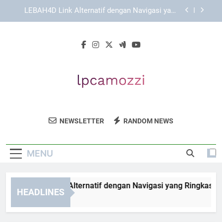
Skip
KAYA787 Alternatif dengan Struktur Halaman
to
yang Rapi dan Informatif
content
Panduan Mengenali KAYA787 Alternatif dengan
Akses yang Lebih Terarah
EDWINSLOT Link Alternatif dengan Navigasi yang
Ringkas dan Terarah
LEBAH4D Link Alternatif dengan Navigasi yang
Ringkas dan Terarah
KAYA787 Alternatif dengan Struktur Halaman
yang Rapi dan Informatif
LP Camozzi
Temukan Solusi Komponen Industri Dari LP
Panduan Mengenali KAYA787 Alternatif dengan
NEWSLETTER
RANDOM NEWS
Akses yang Lebih Terarah
Camozzi.
MENU
WINSLOT Link Alternatif dengan Navigasi yang Ringkas dan T
HEADLINES
Weeks Ago