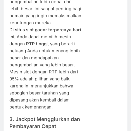
pengembalian lebih cepat dan
lebih besar. Ini sangat penting bagi
pemain yang ingin memaksimalkan
keuntungan mereka.
Di
situs slot gacor terpercaya hari
ini
, Anda dapat memilih mesin
dengan
RTP tinggi
, yang berarti
peluang Anda untuk menang lebih
besar dan mendapatkan
pengembalian yang lebih besar.
Mesin slot dengan RTP lebih dari
95% adalah pilihan yang baik,
karena ini menunjukkan bahwa
sebagian besar taruhan yang
dipasang akan kembali dalam
bentuk kemenangan.
3.
Jackpot Menggiurkan dan
Pembayaran Cepat