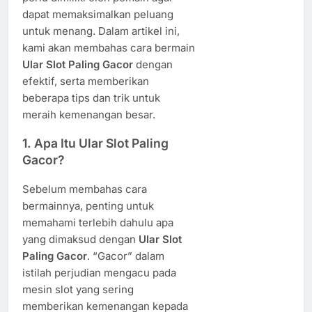
dapat memaksimalkan peluang
untuk menang. Dalam artikel ini,
kami akan membahas cara bermain
Ular Slot Paling Gacor
dengan
efektif, serta memberikan
beberapa tips dan trik untuk
meraih kemenangan besar.
1.
Apa Itu Ular Slot Paling
Gacor?
Sebelum membahas cara
bermainnya, penting untuk
memahami terlebih dahulu apa
yang dimaksud dengan
Ular Slot
Paling Gacor
. “Gacor” dalam
istilah perjudian mengacu pada
mesin slot yang sering
memberikan kemenangan kepada