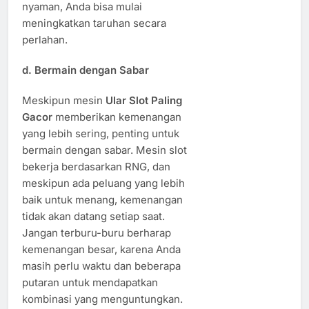
nyaman, Anda bisa mulai
meningkatkan taruhan secara
perlahan.
d.
Bermain dengan Sabar
Meskipun mesin
Ular Slot Paling
Gacor
memberikan kemenangan
yang lebih sering, penting untuk
bermain dengan sabar. Mesin slot
bekerja berdasarkan RNG, dan
meskipun ada peluang yang lebih
baik untuk menang, kemenangan
tidak akan datang setiap saat.
Jangan terburu-buru berharap
kemenangan besar, karena Anda
masih perlu waktu dan beberapa
putaran untuk mendapatkan
kombinasi yang menguntungkan.