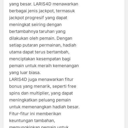
yang besar. LARIS4D menawarkan
berbagai jenis jackpot, termasuk
jackpot progresif yang dapat
meningkat seiring dengan
bertambahnya taruhan yang
dilakukan oleh pemain. Dengan
setiap putaran permainan, hadiah
utama dapat terus bertambah,
menciptakan kesempatan bagi
pemain untuk meraih kemenangan
yang luar biasa.
LARIS4D juga menawarkan fitur
bonus yang menarik, seperti free
spins dan multiplier, yang dapat
meningkatkan peluang pemain
untuk memenangkan hadiah besar.
Fitur-fitur ini memberikan
keuntungan tambahan,
memungkinkan pemain untuk