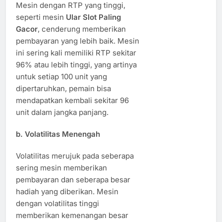
Mesin dengan RTP yang tinggi,
seperti mesin
Ular Slot Paling
Gacor
, cenderung memberikan
pembayaran yang lebih baik. Mesin
ini sering kali memiliki RTP sekitar
96% atau lebih tinggi, yang artinya
untuk setiap 100 unit yang
dipertaruhkan, pemain bisa
mendapatkan kembali sekitar 96
unit dalam jangka panjang.
b.
Volatilitas Menengah
Volatilitas merujuk pada seberapa
sering mesin memberikan
pembayaran dan seberapa besar
hadiah yang diberikan. Mesin
dengan volatilitas tinggi
memberikan kemenangan besar