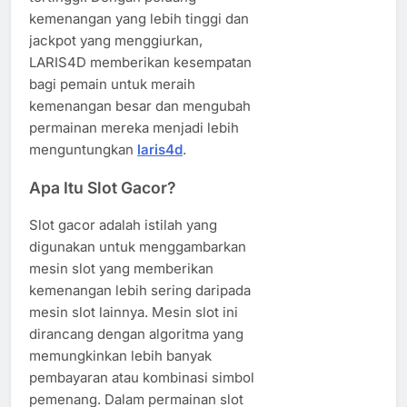
kemenangan yang lebih tinggi dan
jackpot yang menggiurkan,
LARIS4D memberikan kesempatan
bagi pemain untuk meraih
kemenangan besar dan mengubah
permainan mereka menjadi lebih
menguntungkan
laris4d
.
Apa Itu Slot Gacor?
Slot gacor adalah istilah yang
digunakan untuk menggambarkan
mesin slot yang memberikan
kemenangan lebih sering daripada
mesin slot lainnya. Mesin slot ini
dirancang dengan algoritma yang
memungkinkan lebih banyak
pembayaran atau kombinasi simbol
pemenang. Dalam permainan slot