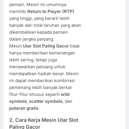
pemain. Mesin ini umumnya
memiliki
Return to Player (RTP)
yang tinggi, yang berarti lebih
banyak dari total taruhan yang akan
dikembalikan kepada pemain
dalam jangka panjang.
Mesin
Ular Slot Paling Gacor
tidak
hanya memberikan kemenangan
lebih sering, tetapi juga
menawarkan peluang untuk
mendapatkan hadiah besar. Mesin
ini dapat memberikan kombinasi
pemenang lebih banyak berkat
fitur-fitur khusus seperti
wild
symbols
,
scatter symbols
, dan
putaran gratis
.
2.
Cara Kerja Mesin Ular Slot
Paling Gacor