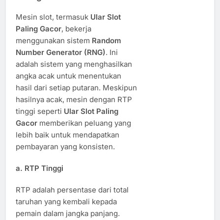
Mesin slot, termasuk
Ular Slot
Paling Gacor
, bekerja
menggunakan sistem
Random
Number Generator (RNG)
. Ini
adalah sistem yang menghasilkan
angka acak untuk menentukan
hasil dari setiap putaran. Meskipun
hasilnya acak, mesin dengan RTP
tinggi seperti
Ular Slot Paling
Gacor
memberikan peluang yang
lebih baik untuk mendapatkan
pembayaran yang konsisten.
a.
RTP Tinggi
RTP adalah persentase dari total
taruhan yang kembali kepada
pemain dalam jangka panjang.