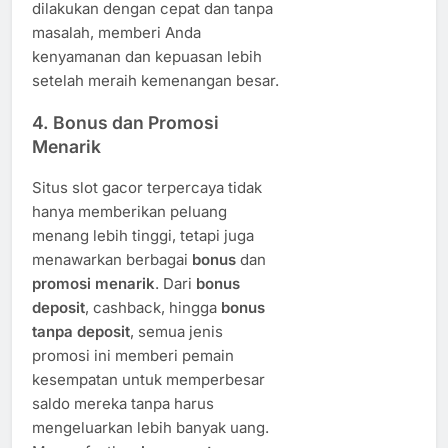
dilakukan dengan cepat dan tanpa
masalah, memberi Anda
kenyamanan dan kepuasan lebih
setelah meraih kemenangan besar.
4.
Bonus dan Promosi
Menarik
Situs slot gacor terpercaya tidak
hanya memberikan peluang
menang lebih tinggi, tetapi juga
menawarkan berbagai
bonus
dan
promosi menarik
. Dari
bonus
deposit
, cashback, hingga
bonus
tanpa deposit
, semua jenis
promosi ini memberi pemain
kesempatan untuk memperbesar
saldo mereka tanpa harus
mengeluarkan lebih banyak uang.