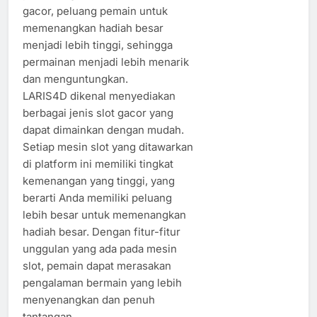
gacor, peluang pemain untuk
memenangkan hadiah besar
menjadi lebih tinggi, sehingga
permainan menjadi lebih menarik
dan menguntungkan.
LARIS4D dikenal menyediakan
berbagai jenis slot gacor yang
dapat dimainkan dengan mudah.
Setiap mesin slot yang ditawarkan
di platform ini memiliki tingkat
kemenangan yang tinggi, yang
berarti Anda memiliki peluang
lebih besar untuk memenangkan
hadiah besar. Dengan fitur-fitur
unggulan yang ada pada mesin
slot, pemain dapat merasakan
pengalaman bermain yang lebih
menyenangkan dan penuh
tantangan.