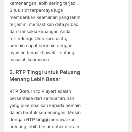
kemenangan lebih sering terjadi.
Situs slot terpercaya juga
memberikan keamanan yang lebih
terjamin, memastikan data pribadi
dan transaksi keuangan Anda
terlindungi. Oleh karena itu,
pemain dapat bermain dengan
nyaman tanpa khawatir tentang
masalah keamanan.
2.
RTP Tinggi untuk Peluang
Menang Lebih Besar
RTP
(Return to Player) adalah
persentase dari semua taruhan
yang dikembalikan kepada pemain
dalam bentuk kemenangan. Mesin
dengan
RTP tinggi
menawarkan
peluang lebih besar untuk meraih