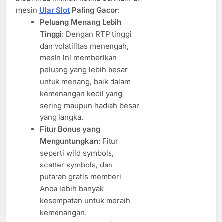
mesin
Ular Slot
Paling Gacor
:
Peluang Menang Lebih
Tinggi
: Dengan RTP tinggi
dan volatilitas menengah,
mesin ini memberikan
peluang yang lebih besar
untuk menang, baik dalam
kemenangan kecil yang
sering maupun hadiah besar
yang langka.
Fitur Bonus yang
Menguntungkan
: Fitur
seperti wild symbols,
scatter symbols, dan
putaran gratis memberi
Anda lebih banyak
kesempatan untuk meraih
kemenangan.