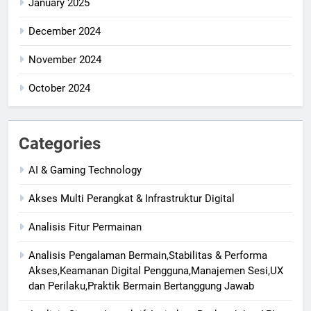
January 2025
December 2024
November 2024
October 2024
Categories
AI & Gaming Technology
Akses Multi Perangkat & Infrastruktur Digital
Analisis Fitur Permainan
Analisis Pengalaman Bermain,Stabilitas & Performa
Akses,Keamanan Digital Pengguna,Manajemen Sesi,UX
dan Perilaku,Praktik Bermain Bertanggung Jawab