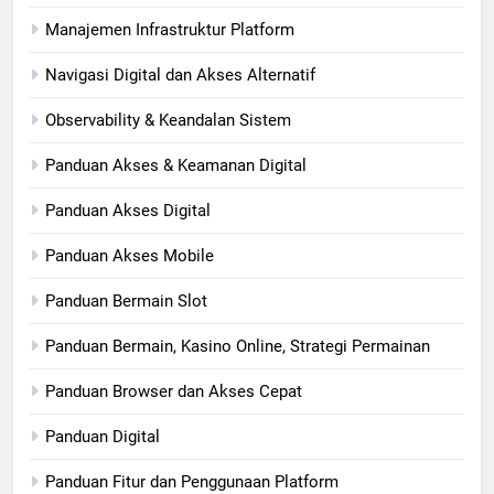
Manajemen Infrastruktur Platform
Navigasi Digital dan Akses Alternatif
Observability & Keandalan Sistem
Panduan Akses & Keamanan Digital
Panduan Akses Digital
Panduan Akses Mobile
Panduan Bermain Slot
Panduan Bermain, Kasino Online, Strategi Permainan
Panduan Browser dan Akses Cepat
Panduan Digital
Panduan Fitur dan Penggunaan Platform