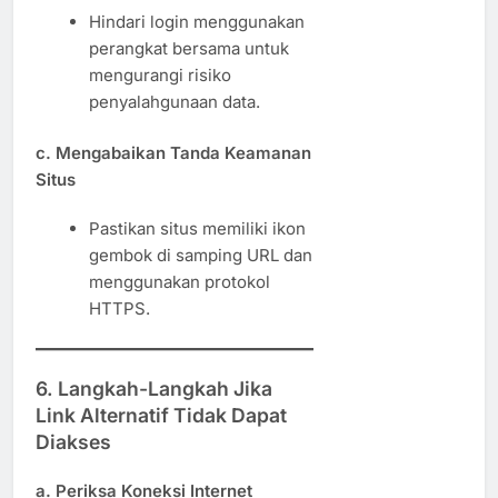
Hindari login menggunakan
perangkat bersama untuk
mengurangi risiko
penyalahgunaan data.
c. Mengabaikan Tanda Keamanan
Situs
Pastikan situs memiliki ikon
gembok di samping URL dan
menggunakan protokol
HTTPS.
6. Langkah-Langkah Jika
Link Alternatif Tidak Dapat
Diakses
a. Periksa Koneksi Internet