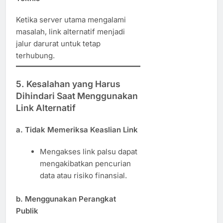
Ketika server utama mengalami
masalah, link alternatif menjadi
jalur darurat untuk tetap
terhubung.
5. Kesalahan yang Harus
Dihindari Saat Menggunakan
Link Alternatif
a. Tidak Memeriksa Keaslian Link
Mengakses link palsu dapat
mengakibatkan pencurian
data atau risiko finansial.
b. Menggunakan Perangkat
Publik