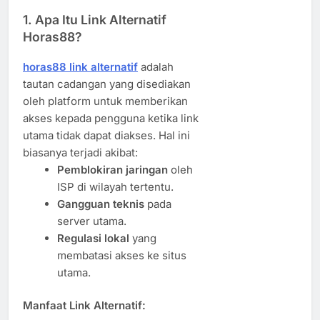
1. Apa Itu Link Alternatif
Horas88?
horas88 link alternatif
adalah
tautan cadangan yang disediakan
oleh platform untuk memberikan
akses kepada pengguna ketika link
utama tidak dapat diakses. Hal ini
biasanya terjadi akibat:
Pemblokiran jaringan
oleh
ISP di wilayah tertentu.
Gangguan teknis
pada
server utama.
Regulasi lokal
yang
membatasi akses ke situs
utama.
Manfaat Link Alternatif: