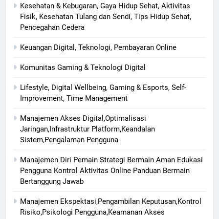
Kesehatan & Kebugaran, Gaya Hidup Sehat, Aktivitas
Fisik, Kesehatan Tulang dan Sendi, Tips Hidup Sehat,
Pencegahan Cedera
Keuangan Digital, Teknologi, Pembayaran Online
Komunitas Gaming & Teknologi Digital
Lifestyle, Digital Wellbeing, Gaming & Esports, Self-
Improvement, Time Management
Manajemen Akses Digital,Optimalisasi
Jaringan,Infrastruktur Platform,Keandalan
Sistem,Pengalaman Pengguna
Manajemen Diri Pemain Strategi Bermain Aman Edukasi
Pengguna Kontrol Aktivitas Online Panduan Bermain
Bertanggung Jawab
Manajemen Ekspektasi,Pengambilan Keputusan,Kontrol
Risiko,Psikologi Pengguna,Keamanan Akses