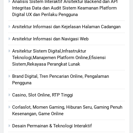
Analisis Sistem Interaktif Arsitektur Backend dan API
Integritas Data dan Audit Sistem Keamanan Platform
Digital UX dan Perilaku Pengguna
Arsitektur Informasi dan Kejelasan Halaman Cadangan
Arsitektur Informasi dan Navigasi Web
Arsitektur Sistem Digital,Infrastruktur
Teknologi,Manajemen Platform Online,Efisiensi
Sistem,Rekayasa Perangkat Lunak
Brand Digital, Tren Pencarian Online, Pengalaman
Pengguna
Casino, Slot Online, RTP Tinggi
Corlaslot, Momen Gaming, Hiburan Seru, Gaming Penuh
Kesenangan, Game Online
Desain Permainan & Teknologi Interaktif