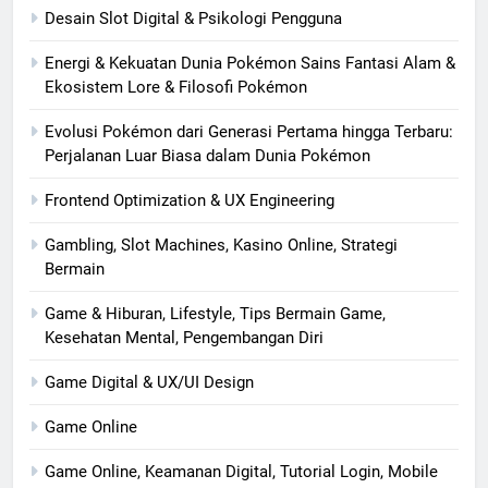
Desain Slot Digital & Psikologi Pengguna
Energi & Kekuatan Dunia Pokémon Sains Fantasi Alam &
Ekosistem Lore & Filosofi Pokémon
Evolusi Pokémon dari Generasi Pertama hingga Terbaru:
Perjalanan Luar Biasa dalam Dunia Pokémon
Frontend Optimization & UX Engineering
Gambling, Slot Machines, Kasino Online, Strategi
Bermain
Game & Hiburan, Lifestyle, Tips Bermain Game,
Kesehatan Mental, Pengembangan Diri
Game Digital & UX/UI Design
Game Online
Game Online, Keamanan Digital, Tutorial Login, Mobile