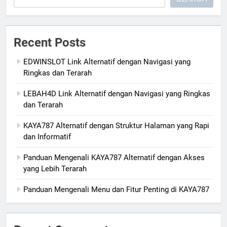
Recent Posts
EDWINSLOT Link Alternatif dengan Navigasi yang
Ringkas dan Terarah
LEBAH4D Link Alternatif dengan Navigasi yang Ringkas
dan Terarah
KAYA787 Alternatif dengan Struktur Halaman yang Rapi
dan Informatif
Panduan Mengenali KAYA787 Alternatif dengan Akses
yang Lebih Terarah
Panduan Mengenali Menu dan Fitur Penting di KAYA787