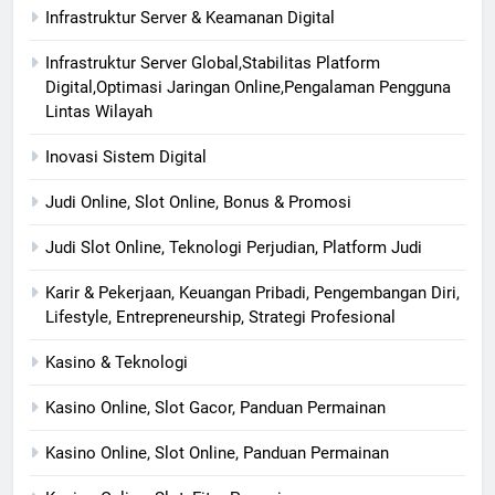
Infrastruktur Server & Keamanan Digital
Infrastruktur Server Global,Stabilitas Platform
Digital,Optimasi Jaringan Online,Pengalaman Pengguna
Lintas Wilayah
Inovasi Sistem Digital
Judi Online, Slot Online, Bonus & Promosi
Judi Slot Online, Teknologi Perjudian, Platform Judi
Karir & Pekerjaan, Keuangan Pribadi, Pengembangan Diri,
Lifestyle, Entrepreneurship, Strategi Profesional
Kasino & Teknologi
Kasino Online, Slot Gacor, Panduan Permainan
Kasino Online, Slot Online, Panduan Permainan