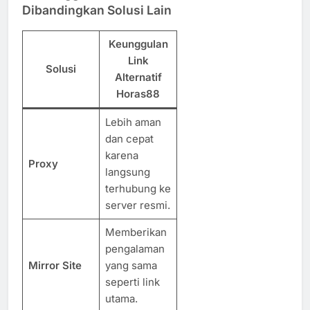
Dibandingkan Solusi Lain
Keunggulan
Link
Solusi
Alternatif
Horas88
Lebih aman
dan cepat
karena
Proxy
langsung
terhubung ke
server resmi.
Memberikan
pengalaman
Mirror Site
yang sama
seperti link
utama.