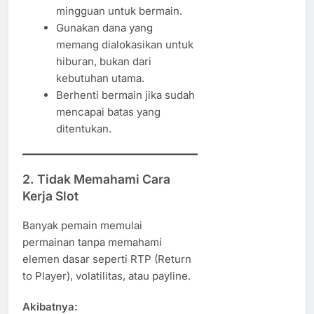
mingguan untuk bermain.
Gunakan dana yang
memang dialokasikan untuk
hiburan, bukan dari
kebutuhan utama.
Berhenti bermain jika sudah
mencapai batas yang
ditentukan.
2. Tidak Memahami Cara
Kerja Slot
Banyak pemain memulai
permainan tanpa memahami
elemen dasar seperti RTP (Return
to Player), volatilitas, atau payline.
Akibatnya: