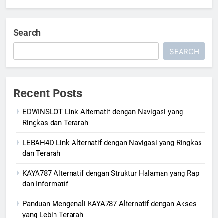
Search
SEARCH
Recent Posts
EDWINSLOT Link Alternatif dengan Navigasi yang
Ringkas dan Terarah
LEBAH4D Link Alternatif dengan Navigasi yang Ringkas
dan Terarah
KAYA787 Alternatif dengan Struktur Halaman yang Rapi
dan Informatif
Panduan Mengenali KAYA787 Alternatif dengan Akses
yang Lebih Terarah