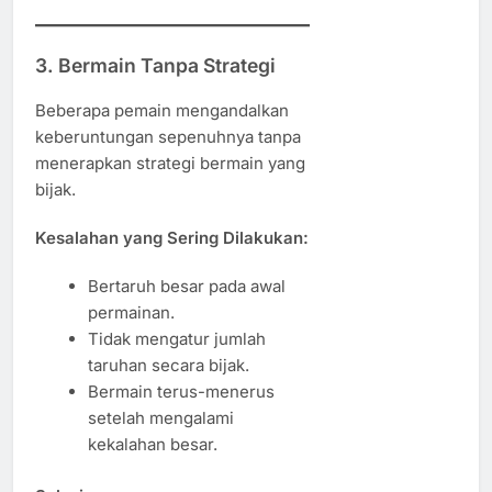
3. Bermain Tanpa Strategi
Beberapa pemain mengandalkan
keberuntungan sepenuhnya tanpa
menerapkan strategi bermain yang
bijak.
Kesalahan yang Sering Dilakukan:
Bertaruh besar pada awal
permainan.
Tidak mengatur jumlah
taruhan secara bijak.
Bermain terus-menerus
setelah mengalami
kekalahan besar.