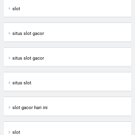
slot
situs slot gacor
situs slot gacor
situs slot
slot gacor hari ini
slot