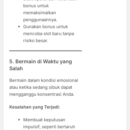
bonus untuk
memaksimalkan
penggunaannya.
Gunakan bonus untuk
mencoba slot baru tanpa
risiko besar.
5. Bermain di Waktu yang
Salah
Bermain dalam kondisi emosional
atau ketika sedang sibuk dapat
mengganggu konsentrasi Anda.
Kesalahan yang Terjadi:
Membuat keputusan
impulsif, seperti bertaruh