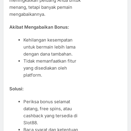
meningkatkan peluang Anda untuk
menang, tetapi banyak pemain
mengabaikannya.
Akibat Mengabaikan Bonus:
Kehilangan kesempatan
untuk bermain lebih lama
dengan dana tambahan.
Tidak memanfaatkan fitur
yang disediakan oleh
platform.
Solusi:
Periksa bonus selamat
datang, free spins, atau
cashback yang tersedia di
Slot88.
Baca syarat dan ketentuan