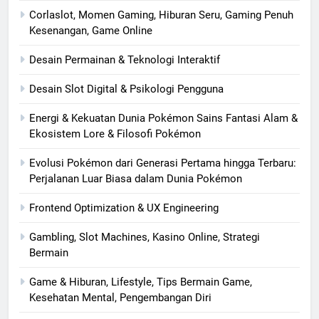
Corlaslot, Momen Gaming, Hiburan Seru, Gaming Penuh
Kesenangan, Game Online
Desain Permainan & Teknologi Interaktif
Desain Slot Digital & Psikologi Pengguna
Energi & Kekuatan Dunia Pokémon Sains Fantasi Alam &
Ekosistem Lore & Filosofi Pokémon
Evolusi Pokémon dari Generasi Pertama hingga Terbaru:
Perjalanan Luar Biasa dalam Dunia Pokémon
Frontend Optimization & UX Engineering
Gambling, Slot Machines, Kasino Online, Strategi
Bermain
Game & Hiburan, Lifestyle, Tips Bermain Game,
Kesehatan Mental, Pengembangan Diri