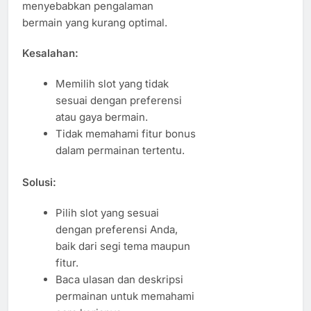
menyebabkan pengalaman
bermain yang kurang optimal.
Kesalahan:
Memilih slot yang tidak
sesuai dengan preferensi
atau gaya bermain.
Tidak memahami fitur bonus
dalam permainan tertentu.
Solusi:
Pilih slot yang sesuai
dengan preferensi Anda,
baik dari segi tema maupun
fitur.
Baca ulasan dan deskripsi
permainan untuk memahami