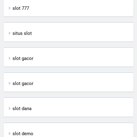
slot 777
situs slot
slot gacor
slot gacor
slot dana
slot demo