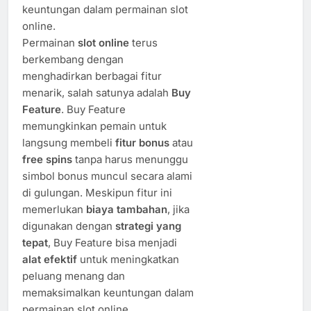
keuntungan dalam permainan slot
online.
Permainan
slot online
terus
berkembang dengan
menghadirkan berbagai fitur
menarik, salah satunya adalah
Buy
Feature
. Buy Feature
memungkinkan pemain untuk
langsung membeli
fitur bonus
atau
free spins
tanpa harus menunggu
simbol bonus muncul secara alami
di gulungan. Meskipun fitur ini
memerlukan
biaya tambahan
, jika
digunakan dengan
strategi yang
tepat
, Buy Feature bisa menjadi
alat efektif
untuk meningkatkan
peluang menang dan
memaksimalkan keuntungan dalam
permainan slot online.