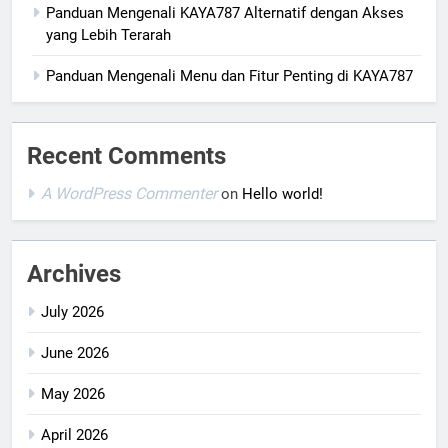
Panduan Mengenali KAYA787 Alternatif dengan Akses
yang Lebih Terarah
Panduan Mengenali Menu dan Fitur Penting di KAYA787
Recent Comments
A WordPress Commenter
on
Hello world!
Archives
July 2026
June 2026
May 2026
April 2026