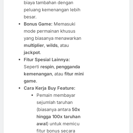
biaya tambahan dengan
peluang kemenangan lebih
besar.
Bonus Game:
Memasuki
mode permainan khusus
yang biasanya menawarkan
multiplier
,
wilds
, atau
jackpot
.
Fitur Spesial Lainnya:
Seperti
respin
,
pengganda
kemenangan
, atau
fitur mini
game
.
Cara Kerja Buy Feature:
Pemain membayar
sejumlah taruhan
(biasanya antara
50x
hingga 100x taruhan
awal
) untuk memicu
fitur bonus secara