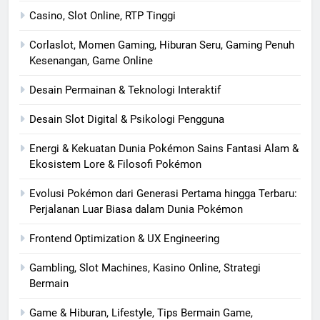
Casino, Slot Online, RTP Tinggi
Corlaslot, Momen Gaming, Hiburan Seru, Gaming Penuh
Kesenangan, Game Online
Desain Permainan & Teknologi Interaktif
Desain Slot Digital & Psikologi Pengguna
Energi & Kekuatan Dunia Pokémon Sains Fantasi Alam &
Ekosistem Lore & Filosofi Pokémon
Evolusi Pokémon dari Generasi Pertama hingga Terbaru:
Perjalanan Luar Biasa dalam Dunia Pokémon
Frontend Optimization & UX Engineering
Gambling, Slot Machines, Kasino Online, Strategi
Bermain
Game & Hiburan, Lifestyle, Tips Bermain Game,