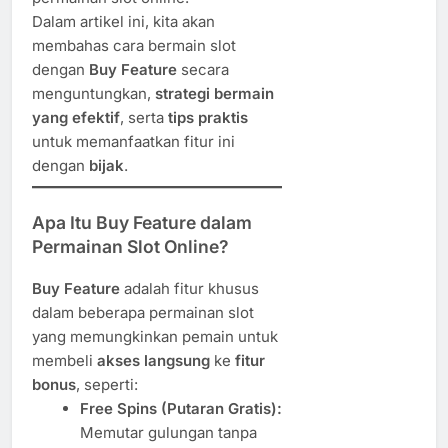
Dalam artikel ini, kita akan
membahas cara bermain slot
dengan
Buy Feature
secara
menguntungkan,
strategi bermain
yang efektif
, serta
tips praktis
untuk memanfaatkan fitur ini
dengan
bijak
.
Apa Itu Buy Feature dalam
Permainan Slot Online?
Buy Feature
adalah fitur khusus
dalam beberapa permainan slot
yang memungkinkan pemain untuk
membeli
akses langsung
ke
fitur
bonus
, seperti:
Free Spins (Putaran Gratis):
Memutar gulungan tanpa