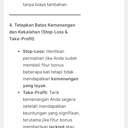
tanpa biaya tambahan.
4. Tetapkan Batas Kemenangan
dan Kekalahan (Stop-Loss &
Take-Profit)
Stop-Loss:
Hentikan
permainan jika Anda sudah
membeli fitur bonus
beberapa kali tetapi tidak
mendapatkan
kemenangan
yang layak
.
Take-Profit:
Tarik
kemenangan Anda segera
setelah mendapatkan
keuntungan yang signifikan,
terutama jika fitur bonus
memberikan
jackpot
atau