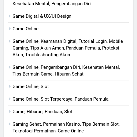
Kesehatan Mental, Pengembangan Diri
Game Digital & UX/UI Design
Game Online
Game Online, Keamanan Digital, Tutorial Login, Mobile
Gaming, Tips Akun Aman, Panduan Pemula, Proteksi
Akun, Troubleshooting Akun
Game Online, Pengembangan Diri, Kesehatan Mental,
Tips Bermain Game, Hiburan Sehat
Game Online, Slot
Game Online, Slot Terpercaya, Panduan Pemula
Game, Hiburan, Panduan, Slot
Gaming Sehat, Permainan Kasino, Tips Bermain Slot,
Teknologi Permainan, Game Online