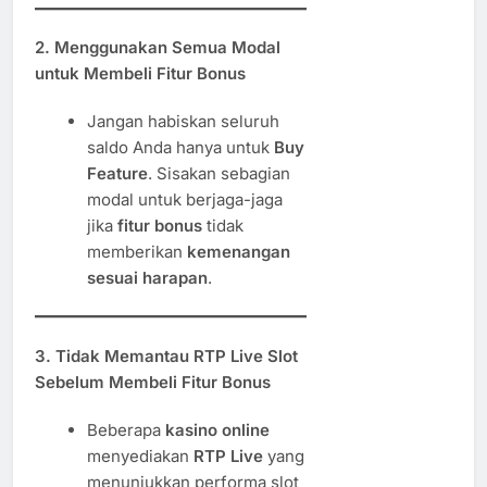
2. Menggunakan Semua Modal
untuk Membeli Fitur Bonus
Jangan habiskan seluruh
saldo Anda hanya untuk
Buy
Feature
. Sisakan sebagian
modal untuk berjaga-jaga
jika
fitur bonus
tidak
memberikan
kemenangan
sesuai harapan
.
3. Tidak Memantau RTP Live Slot
Sebelum Membeli Fitur Bonus
Beberapa
kasino online
menyediakan
RTP Live
yang
menunjukkan performa slot