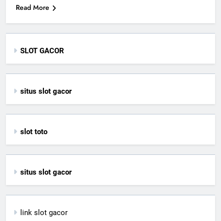
Read More
SLOT GACOR
situs slot gacor
slot toto
situs slot gacor
link slot gacor