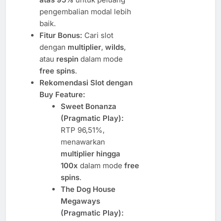
pengembalian modal lebih
baik.
Fitur Bonus:
Cari slot
dengan
multiplier
,
wilds
,
atau
respin
dalam mode
free spins
.
Rekomendasi Slot dengan
Buy Feature:
Sweet Bonanza
(Pragmatic Play):
RTP 96,51%,
menawarkan
multiplier hingga
100x
dalam mode
free
spins
.
The Dog House
Megaways
(Pragmatic Play):