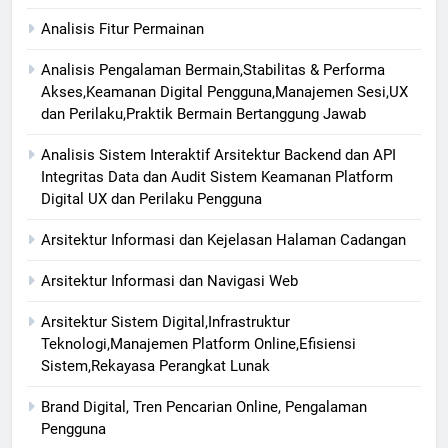
Analisis Fitur Permainan
Analisis Pengalaman Bermain,Stabilitas & Performa
Akses,Keamanan Digital Pengguna,Manajemen Sesi,UX
dan Perilaku,Praktik Bermain Bertanggung Jawab
Analisis Sistem Interaktif Arsitektur Backend dan API
Integritas Data dan Audit Sistem Keamanan Platform
Digital UX dan Perilaku Pengguna
Arsitektur Informasi dan Kejelasan Halaman Cadangan
Arsitektur Informasi dan Navigasi Web
Arsitektur Sistem Digital,Infrastruktur
Teknologi,Manajemen Platform Online,Efisiensi
Sistem,Rekayasa Perangkat Lunak
Brand Digital, Tren Pencarian Online, Pengalaman
Pengguna