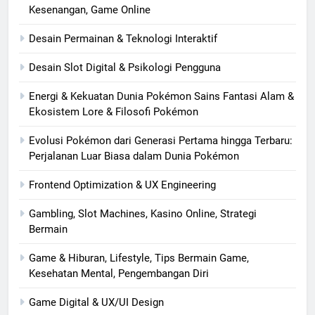
Kesenangan, Game Online
Desain Permainan & Teknologi Interaktif
Desain Slot Digital & Psikologi Pengguna
Energi & Kekuatan Dunia Pokémon Sains Fantasi Alam &
Ekosistem Lore & Filosofi Pokémon
Evolusi Pokémon dari Generasi Pertama hingga Terbaru:
Perjalanan Luar Biasa dalam Dunia Pokémon
Frontend Optimization & UX Engineering
Gambling, Slot Machines, Kasino Online, Strategi
Bermain
Game & Hiburan, Lifestyle, Tips Bermain Game,
Kesehatan Mental, Pengembangan Diri
Game Digital & UX/UI Design