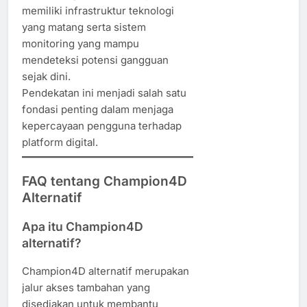
memiliki infrastruktur teknologi
yang matang serta sistem
monitoring yang mampu
mendeteksi potensi gangguan
sejak dini.
Pendekatan ini menjadi salah satu
fondasi penting dalam menjaga
kepercayaan pengguna terhadap
platform digital.
FAQ tentang Champion4D
Alternatif
Apa itu Champion4D
alternatif?
Champion4D alternatif merupakan
jalur akses tambahan yang
disediakan untuk membantu