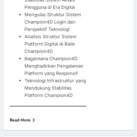
Pengguna di Era Digital
Mengulas Struktur Sistem
Champion4D Login dari
Perspektif Teknologi
Analisis Struktur Sistem
Platform Digital di Balik
Champion4D
Bagaimana Champion4D
Menghadirkan Pengalaman
Platform yang Responsif
Teknologi Infrastruktur yang
Mendukung Stabilitas
Platform Champion4D
Read More