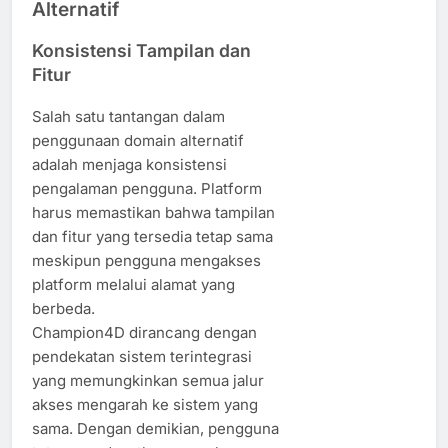
Alternatif
Konsistensi Tampilan dan
Fitur
Salah satu tantangan dalam
penggunaan domain alternatif
adalah menjaga konsistensi
pengalaman pengguna. Platform
harus memastikan bahwa tampilan
dan fitur yang tersedia tetap sama
meskipun pengguna mengakses
platform melalui alamat yang
berbeda.
Champion4D dirancang dengan
pendekatan sistem terintegrasi
yang memungkinkan semua jalur
akses mengarah ke sistem yang
sama. Dengan demikian, pengguna