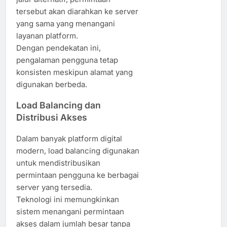
tersebut akan diarahkan ke server
yang sama yang menangani
layanan platform.
Dengan pendekatan ini,
pengalaman pengguna tetap
konsisten meskipun alamat yang
digunakan berbeda.
Load Balancing dan
Distribusi Akses
Dalam banyak platform digital
modern, load balancing digunakan
untuk mendistribusikan
permintaan pengguna ke berbagai
server yang tersedia.
Teknologi ini memungkinkan
sistem menangani permintaan
akses dalam jumlah besar tanpa