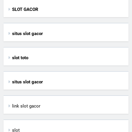
SLOT GACOR
situs slot gacor
slot toto
situs slot gacor
link slot gacor
slot