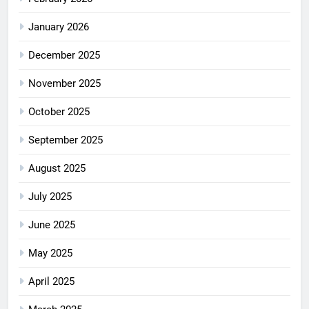
January 2026
December 2025
November 2025
October 2025
September 2025
August 2025
July 2025
June 2025
May 2025
April 2025