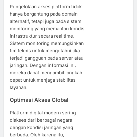
Pengelolaan akses platform tidak
hanya bergantung pada domain
alternatif, tetapi juga pada sistem
monitoring yang memantau kondisi
infrastruktur secara real time.
Sistem monitoring memungkinkan
tim teknis untuk mengetahui jika
terjadi gangguan pada server atau
jaringan. Dengan informasi ini,
mereka dapat mengambil langkah
cepat untuk menjaga stabilitas
layanan.
Optimasi Akses Global
Platform digital modern sering
diakses dari berbagai negara
dengan kondisi jaringan yang
berbeda. Oleh karena itu,