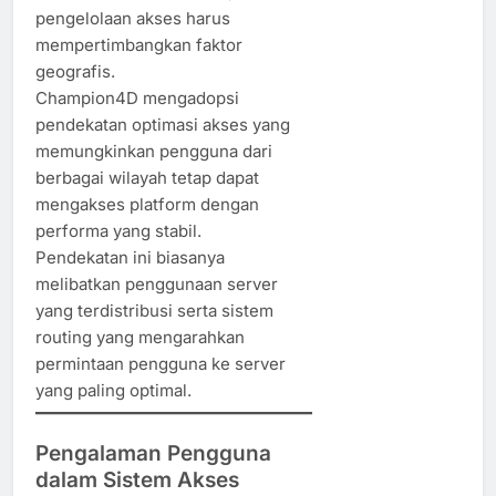
pengelolaan akses harus
mempertimbangkan faktor
geografis.
Champion4D mengadopsi
pendekatan optimasi akses yang
memungkinkan pengguna dari
berbagai wilayah tetap dapat
mengakses platform dengan
performa yang stabil.
Pendekatan ini biasanya
melibatkan penggunaan server
yang terdistribusi serta sistem
routing yang mengarahkan
permintaan pengguna ke server
yang paling optimal.
Pengalaman Pengguna
dalam Sistem Akses