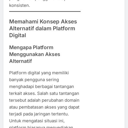
konsisten.
Memahami Konsep Akses
Alternatif dalam Platform
Digital
Mengapa Platform
Menggunakan Akses
Alternatif
Platform digital yang memiliki
banyak pengguna sering
menghadapi berbagai tantangan
terkait akses. Salah satu tantangan
tersebut adalah perubahan domain
atau pembatasan akses yang dapat
terjadi pada jaringan tertentu.
Untuk mengatasi situasi ini,
platform biasanya menyediakan