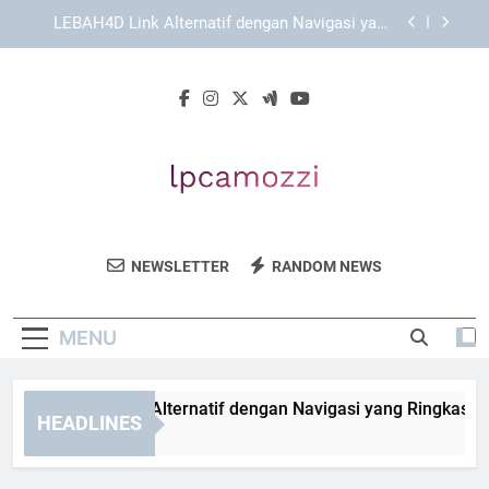
Skip
KAYA787 Alternatif dengan Struktur Halaman
to
yang Rapi dan Informatif
content
Panduan Mengenali KAYA787 Alternatif dengan
Akses yang Lebih Terarah
EDWINSLOT Link Alternatif dengan Navigasi yang
Ringkas dan Terarah
LEBAH4D Link Alternatif dengan Navigasi yang
Ringkas dan Terarah
KAYA787 Alternatif dengan Struktur Halaman
yang Rapi dan Informatif
LP Camozzi
Temukan Solusi Komponen Industri Dari LP
Panduan Mengenali KAYA787 Alternatif dengan
NEWSLETTER
RANDOM NEWS
Akses yang Lebih Terarah
Camozzi.
MENU
WINSLOT Link Alternatif dengan Navigasi yang Ringkas dan T
HEADLINES
Weeks Ago