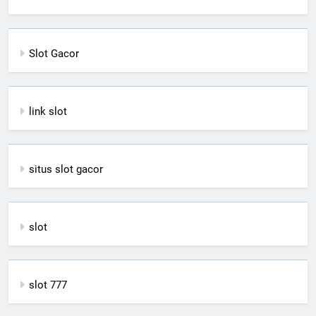
Slot Gacor
link slot
situs slot gacor
slot
slot 777