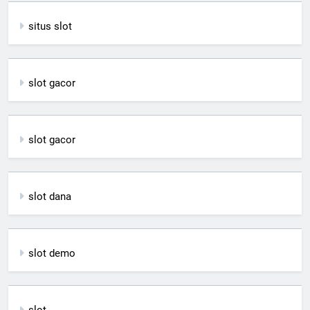
situs slot
slot gacor
slot gacor
slot dana
slot demo
slot