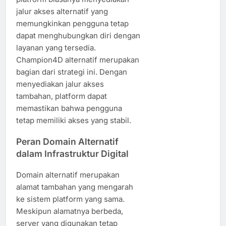
jalur akses alternatif yang
memungkinkan pengguna tetap
dapat menghubungkan diri dengan
layanan yang tersedia.
Champion4D alternatif merupakan
bagian dari strategi ini. Dengan
menyediakan jalur akses
tambahan, platform dapat
memastikan bahwa pengguna
tetap memiliki akses yang stabil.
Peran Domain Alternatif
dalam Infrastruktur Digital
Domain alternatif merupakan
alamat tambahan yang mengarah
ke sistem platform yang sama.
Meskipun alamatnya berbeda,
server yang digunakan tetap