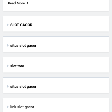
Read More
SLOT GACOR
situs slot gacor
slot toto
situs slot gacor
link slot gacor