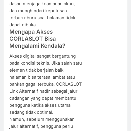
dasar, menjaga keamanan akun,
dan menghindari keputusan
terburu-buru saat halaman tidak
dapat dibuka.
Mengapa Akses
CORLASLOT Bisa
Mengalami Kendala?
Akses digital sangat bergantung
pada kondisi teknis. Jika salah satu
elemen tidak berjalan baik,
halaman bisa terasa lambat atau
bahkan gagal terbuka. CORLASLOT
Link Alternatif hadir sebagai jalur
cadangan yang dapat membantu
pengguna ketika akses utama
sedang tidak optimal.
Namun, sebelum menggunakan
jalur alternatif, pengguna perlu