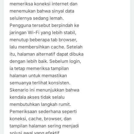
memeriksa koneksi internet dan
menemukan bahwa sinyal data
selulernya sedang lemah.
Pengguna tersebut berpindah ke
jaringan Wi-Fi yang lebih stabil,
menutup beberapa tab browser,
lalu membersihkan cache. Setelah
itu, halaman alternatif dapat dibuka
dengan lebih baik. Sebelum login,
ia tetap memeriksa tampilan
halaman untuk memastikan
semuanya terlihat konsisten.
Skenario ini menunjukkan bahwa
kendala akses tidak selalu
membutuhkan langkah rumit.
Pemeriksaan sederhana seperti
koneksi, cache, browser, dan
tampilan halaman sering menjadi
solusi awal yang efektif.