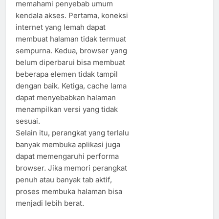
memahami penyebab umum
kendala akses. Pertama, koneksi
internet yang lemah dapat
membuat halaman tidak termuat
sempurna. Kedua, browser yang
belum diperbarui bisa membuat
beberapa elemen tidak tampil
dengan baik. Ketiga, cache lama
dapat menyebabkan halaman
menampilkan versi yang tidak
sesuai.
Selain itu, perangkat yang terlalu
banyak membuka aplikasi juga
dapat memengaruhi performa
browser. Jika memori perangkat
penuh atau banyak tab aktif,
proses membuka halaman bisa
menjadi lebih berat.