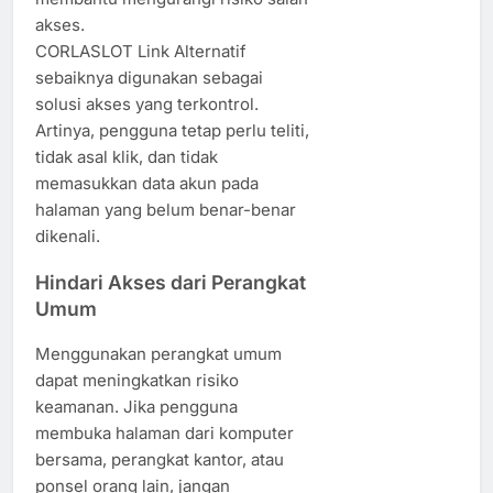
akses.
CORLASLOT Link Alternatif
sebaiknya digunakan sebagai
solusi akses yang terkontrol.
Artinya, pengguna tetap perlu teliti,
tidak asal klik, dan tidak
memasukkan data akun pada
halaman yang belum benar-benar
dikenali.
Hindari Akses dari Perangkat
Umum
Menggunakan perangkat umum
dapat meningkatkan risiko
keamanan. Jika pengguna
membuka halaman dari komputer
bersama, perangkat kantor, atau
ponsel orang lain, jangan