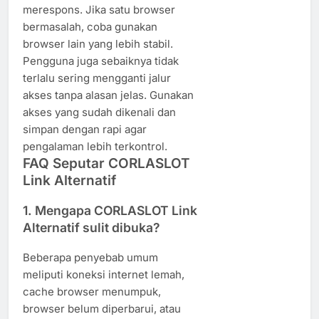
merespons. Jika satu browser
bermasalah, coba gunakan
browser lain yang lebih stabil.
Pengguna juga sebaiknya tidak
terlalu sering mengganti jalur
akses tanpa alasan jelas. Gunakan
akses yang sudah dikenali dan
simpan dengan rapi agar
pengalaman lebih terkontrol.
FAQ Seputar CORLASLOT
Link Alternatif
1. Mengapa CORLASLOT Link
Alternatif sulit dibuka?
Beberapa penyebab umum
meliputi koneksi internet lemah,
cache browser menumpuk,
browser belum diperbarui, atau