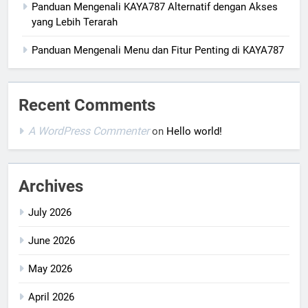
Panduan Mengenali KAYA787 Alternatif dengan Akses
yang Lebih Terarah
Panduan Mengenali Menu dan Fitur Penting di KAYA787
Recent Comments
A WordPress Commenter
on
Hello world!
Archives
July 2026
June 2026
May 2026
April 2026