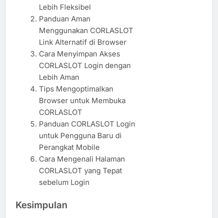
Lebih Fleksibel
Panduan Aman
Menggunakan CORLASLOT
Link Alternatif di Browser
Cara Menyimpan Akses
CORLASLOT Login dengan
Lebih Aman
Tips Mengoptimalkan
Browser untuk Membuka
CORLASLOT
Panduan CORLASLOT Login
untuk Pengguna Baru di
Perangkat Mobile
Cara Mengenali Halaman
CORLASLOT yang Tepat
sebelum Login
Kesimpulan