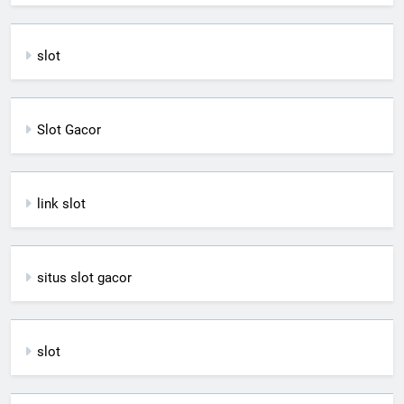
slot
Slot Gacor
link slot
situs slot gacor
slot