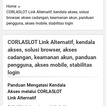
Home
CORLASLOT Link Alternatif, kendala akses, solusi
browser, akses cadangan, keamanan akun, panduan
pengguna, akses mobile, stabilitas login
CORLASLOT Link Alternatif, kendala
akses, solusi browser, akses
cadangan, keamanan akun, panduan
pengguna, akses mobile, stabilitas
login
Panduan Mengatasi Kendala
Akses melalui CORLASLOT
Link Alternatif