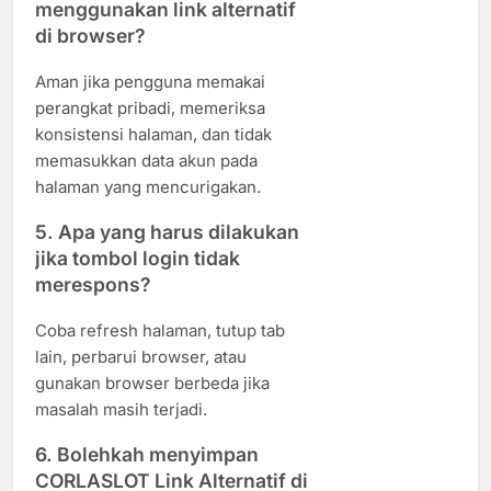
menggunakan link alternatif
di browser?
Aman jika pengguna memakai
perangkat pribadi, memeriksa
konsistensi halaman, dan tidak
memasukkan data akun pada
halaman yang mencurigakan.
5. Apa yang harus dilakukan
jika tombol login tidak
merespons?
Coba refresh halaman, tutup tab
lain, perbarui browser, atau
gunakan browser berbeda jika
masalah masih terjadi.
6. Bolehkah menyimpan
CORLASLOT Link Alternatif di