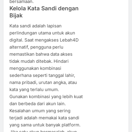
bersamaan.
Kelola Kata Sandi dengan
Bijak
Kata sandi adalah lapisan
perlindungan utama untuk akun
digital. Saat mengakses Lebah4D
alternatif, pengguna perlu
memastikan bahwa data akses
tidak mudah ditebak. Hindari
menggunakan kombinasi
sederhana seperti tanggal lahir,
nama pribadi, urutan angka, atau
kata yang terlalu umum.
Gunakan kombinasi yang lebih kuat
dan berbeda dari akun lain.
Kesalahan umum yang sering
terjadi adalah memakai kata sandi
yang sama untuk banyak platform.
Jika satu akun bermasalah, akun