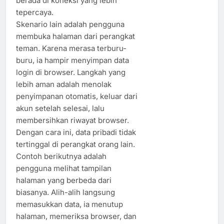
berada di koneksi yang lebih
tepercaya.
Skenario lain adalah pengguna
membuka halaman dari perangkat
teman. Karena merasa terburu-
buru, ia hampir menyimpan data
login di browser. Langkah yang
lebih aman adalah menolak
penyimpanan otomatis, keluar dari
akun setelah selesai, lalu
membersihkan riwayat browser.
Dengan cara ini, data pribadi tidak
tertinggal di perangkat orang lain.
Contoh berikutnya adalah
pengguna melihat tampilan
halaman yang berbeda dari
biasanya. Alih-alih langsung
memasukkan data, ia menutup
halaman, memeriksa browser, dan