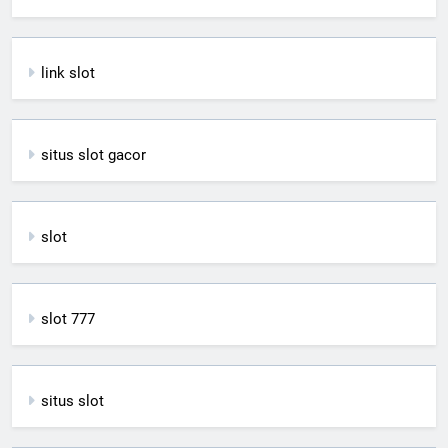
link slot
situs slot gacor
slot
slot 777
situs slot