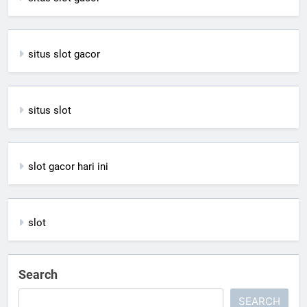
situs slot gacor
situs slot
slot gacor hari ini
slot
Search
SEARCH