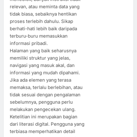
relevan, atau meminta data yang
tidak biasa, sebaiknya hentikan
proses terlebih dahulu. Sikap
berhati-hati lebih baik daripada
terburu-buru memasukkan
informasi pribadi.
Halaman yang baik seharusnya
memiliki struktur yang jelas,
navigasi yang masuk akal, dan
informasi yang mudah dipahami.
Jika ada elemen yang terasa
memaksa, terlalu berlebihan, atau
tidak sesuai dengan pengalaman
sebelumnya, pengguna perlu
melakukan pengecekan ulang.
Ketelitian ini merupakan bagian
dari literasi digital. Pengguna yang
terbiasa memperhatikan detail