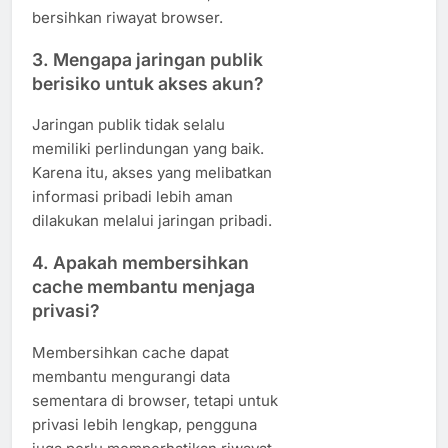
bersihkan riwayat browser.
3. Mengapa jaringan publik
berisiko untuk akses akun?
Jaringan publik tidak selalu
memiliki perlindungan yang baik.
Karena itu, akses yang melibatkan
informasi pribadi lebih aman
dilakukan melalui jaringan pribadi.
4. Apakah membersihkan
cache membantu menjaga
privasi?
Membersihkan cache dapat
membantu mengurangi data
sementara di browser, tetapi untuk
privasi lebih lengkap, pengguna