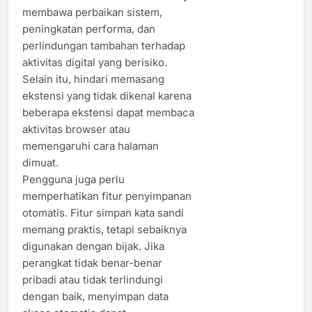
membawa perbaikan sistem,
peningkatan performa, dan
perlindungan tambahan terhadap
aktivitas digital yang berisiko.
Selain itu, hindari memasang
ekstensi yang tidak dikenal karena
beberapa ekstensi dapat membaca
aktivitas browser atau
memengaruhi cara halaman
dimuat.
Pengguna juga perlu
memperhatikan fitur penyimpanan
otomatis. Fitur simpan kata sandi
memang praktis, tetapi sebaiknya
digunakan dengan bijak. Jika
perangkat tidak benar-benar
pribadi atau tidak terlindungi
dengan baik, menyimpan data