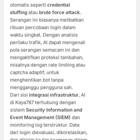
otomatis seperti
credential
stuffing
atau
brute force attack
.
Serangan ini biasanya melibatkan
ribuan percobaan login dalam
waktu singkat. Dengan analisis
perilaku trafik, AI dapat mengenali
pola serangan semacam ini dan
mengaktifkan proteksi tambahan,
misalnya dengan rate limiting atau
captcha adaptif, untuk
menghentikan bot tanpa
mengganggu pengguna sah.
Dari sisi
integrasi infrastruktur
, AI
di Kaya787 terhubung dengan
sistem
Security Information and
Event Management (SIEM)
dan
monitoring log terstruktur. Data
dari login dievaluasi, dikorelasikan,
dan dikirim ke tim keamanan dalam