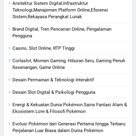
Arsitektur Sistem Digital,Infrastruktur
Teknologi,Manajemen Platform Online,Efisiensi
Sistem,Rekayasa Perangkat Lunak
Brand Digital, Tren Pencarian Online, Pengalaman
Pengguna
Casino, Slot Online, RTP Tinggi
Corlaslot, Momen Gaming, Hiburan Seru, Gaming Penuh
Kesenangan, Game Online
Desain Permainan & Teknologi Interaktif
Desain Slot Digital & Psikologi Pengguna
Energi & Kekuatan Dunia Pokémon Sains Fantasi Alam &
Ekosistem Lore & Filosofi Pokémon
Evolusi Pokémon dari Generasi Pertama hingga Terbaru:
Perjalanan Luar Biasa dalam Dunia Pokémon