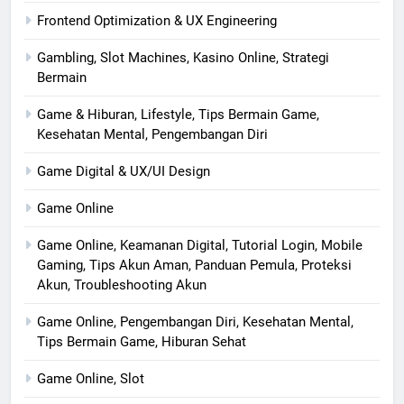
Frontend Optimization & UX Engineering
Gambling, Slot Machines, Kasino Online, Strategi
Bermain
Game & Hiburan, Lifestyle, Tips Bermain Game,
Kesehatan Mental, Pengembangan Diri
Game Digital & UX/UI Design
Game Online
Game Online, Keamanan Digital, Tutorial Login, Mobile
Gaming, Tips Akun Aman, Panduan Pemula, Proteksi
Akun, Troubleshooting Akun
Game Online, Pengembangan Diri, Kesehatan Mental,
Tips Bermain Game, Hiburan Sehat
Game Online, Slot