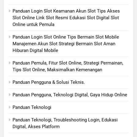
Panduan Login Slot Keamanan Akun Slot Tips Akses
Slot Online Link Slot Resmi Edukasi Slot Digital Slot
Online untuk Pemula
Panduan Login Slot Online Tips Bermain Slot Mobile
Manajemen Akun Slot Strategi Bermain Slot Aman
Hiburan Digital Mobile
Panduan Pemula, Fitur Slot Online, Strategi Permainan,
Tips Slot Online, Maksimalkan Kemenangan
Panduan Pengguna & Solusi Teknis.
Panduan Pengguna, Teknologi Digital, Gaya Hidup Online
Panduan Teknologi
Panduan Teknologi, Troubleshooting Login, Edukasi
Digital, Akses Platform