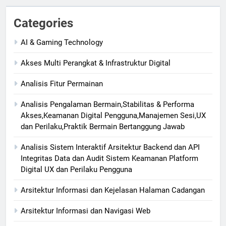
Categories
AI & Gaming Technology
Akses Multi Perangkat & Infrastruktur Digital
Analisis Fitur Permainan
Analisis Pengalaman Bermain,Stabilitas & Performa
Akses,Keamanan Digital Pengguna,Manajemen Sesi,UX
dan Perilaku,Praktik Bermain Bertanggung Jawab
Analisis Sistem Interaktif Arsitektur Backend dan API
Integritas Data dan Audit Sistem Keamanan Platform
Digital UX dan Perilaku Pengguna
Arsitektur Informasi dan Kejelasan Halaman Cadangan
Arsitektur Informasi dan Navigasi Web