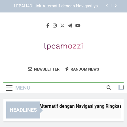
Skip
KAYA787 Alternatif dengan Struktur Halaman
to
yang Rapi dan Informatif
content
Panduan Mengenali KAYA787 Alternatif dengan
Akses yang Lebih Terarah
EDWINSLOT Link Alternatif dengan Navigasi yang
Ringkas dan Terarah
LEBAH4D Link Alternatif dengan Navigasi yang
Ringkas dan Terarah
KAYA787 Alternatif dengan Struktur Halaman
yang Rapi dan Informatif
LP Camozzi
Temukan Solusi Komponen Industri Dari LP
Panduan Mengenali KAYA787 Alternatif dengan
NEWSLETTER
RANDOM NEWS
Akses yang Lebih Terarah
Camozzi.
MENU
WINSLOT Link Alternatif dengan Navigasi yang Ringkas dan T
HEADLINES
Weeks Ago