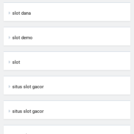
slot dana
slot demo
slot
situs slot gacor
situs slot gacor