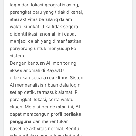
login dari lokasi geografis asing,
perangkat baru yang tidak dikenal,
atau aktivitas berulang dalam
waktu singkat. Jika tidak segera
diidentifikasi, anomali ini dapat
menjadi celah yang dimanfaatkan
penyerang untuk menyusup ke
sistem.
Dengan bantuan AI, monitoring
akses anomali di Kaya787
dilakukan secara
real-time
. Sistem
AI menganalisis ribuan data login
setiap detik, termasuk alamat IP,
perangkat, lokasi, serta waktu
akses. Melalui pendekatan ini, AI
dapat membangun
profil perilaku
pengguna
dan menentukan
baseline aktivitas normal. Begitu
ada perilaku yang keluar dari pola,