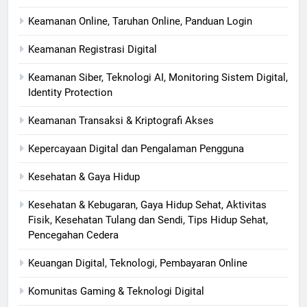
Keamanan Online, Taruhan Online, Panduan Login
Keamanan Registrasi Digital
Keamanan Siber, Teknologi AI, Monitoring Sistem Digital,
Identity Protection
Keamanan Transaksi & Kriptografi Akses
Kepercayaan Digital dan Pengalaman Pengguna
Kesehatan & Gaya Hidup
Kesehatan & Kebugaran, Gaya Hidup Sehat, Aktivitas
Fisik, Kesehatan Tulang dan Sendi, Tips Hidup Sehat,
Pencegahan Cedera
Keuangan Digital, Teknologi, Pembayaran Online
Komunitas Gaming & Teknologi Digital