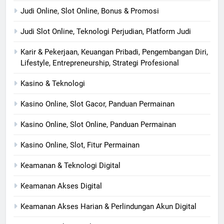
Judi Online, Slot Online, Bonus & Promosi
Judi Slot Online, Teknologi Perjudian, Platform Judi
Karir & Pekerjaan, Keuangan Pribadi, Pengembangan Diri,
Lifestyle, Entrepreneurship, Strategi Profesional
Kasino & Teknologi
Kasino Online, Slot Gacor, Panduan Permainan
Kasino Online, Slot Online, Panduan Permainan
Kasino Online, Slot, Fitur Permainan
Keamanan & Teknologi Digital
Keamanan Akses Digital
Keamanan Akses Harian & Perlindungan Akun Digital