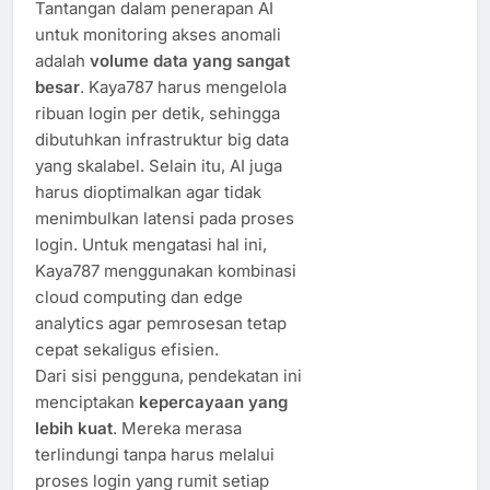
Tantangan dalam penerapan AI
untuk monitoring akses anomali
adalah
volume data yang sangat
besar
. Kaya787 harus mengelola
ribuan login per detik, sehingga
dibutuhkan infrastruktur big data
yang skalabel. Selain itu, AI juga
harus dioptimalkan agar tidak
menimbulkan latensi pada proses
login. Untuk mengatasi hal ini,
Kaya787 menggunakan kombinasi
cloud computing dan edge
analytics agar pemrosesan tetap
cepat sekaligus efisien.
Dari sisi pengguna, pendekatan ini
menciptakan
kepercayaan yang
lebih kuat
. Mereka merasa
terlindungi tanpa harus melalui
proses login yang rumit setiap