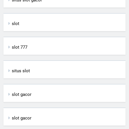
situs slot gacor
slot
slot 777
situs slot
slot gacor
slot gacor