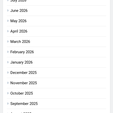
July 2026
June 2026
May 2026
April 2026
March 2026
February 2026
January 2026
December 2025
November 2025
October 2025
September 2025