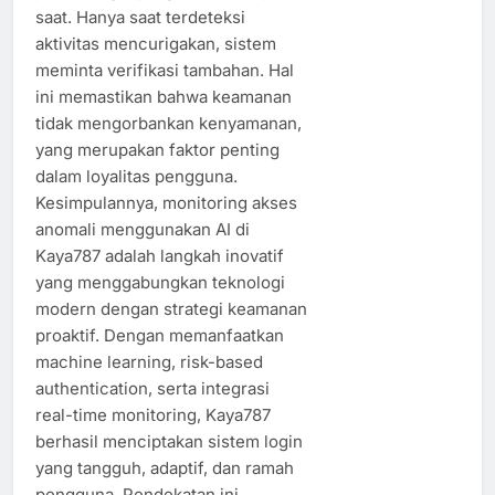
saat. Hanya saat terdeteksi
aktivitas mencurigakan, sistem
meminta verifikasi tambahan. Hal
ini memastikan bahwa keamanan
tidak mengorbankan kenyamanan,
yang merupakan faktor penting
dalam loyalitas pengguna.
Kesimpulannya, monitoring akses
anomali menggunakan AI di
Kaya787 adalah langkah inovatif
yang menggabungkan teknologi
modern dengan strategi keamanan
proaktif. Dengan memanfaatkan
machine learning, risk-based
authentication, serta integrasi
real-time monitoring, Kaya787
berhasil menciptakan sistem login
yang tangguh, adaptif, dan ramah
pengguna. Pendekatan ini