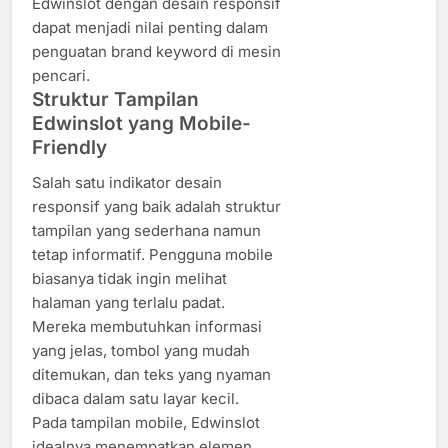
Edwinslot dengan desain responsif
dapat menjadi nilai penting dalam
penguatan brand keyword di mesin
pencari.
Struktur Tampilan
Edwinslot yang Mobile-
Friendly
Salah satu indikator desain
responsif yang baik adalah struktur
tampilan yang sederhana namun
tetap informatif. Pengguna mobile
biasanya tidak ingin melihat
halaman yang terlalu padat.
Mereka membutuhkan informasi
yang jelas, tombol yang mudah
ditemukan, dan teks yang nyaman
dibaca dalam satu layar kecil.
Pada tampilan mobile, Edwinslot
idealnya menempatkan elemen