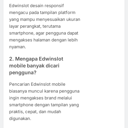
Edwinslot desain responsif
mengacu pada tampilan platform
yang mampu menyesuaikan ukuran
layar perangkat, terutama
smartphone, agar pengguna dapat
mengakses halaman dengan lebih
nyaman.
2. Mengapa Edwinslot
mobile banyak dicari
pengguna?
Pencarian Edwinslot mobile
biasanya muncul karena pengguna
ingin mengakses brand melalui
smartphone dengan tampilan yang
praktis, cepat, dan mudah
digunakan.