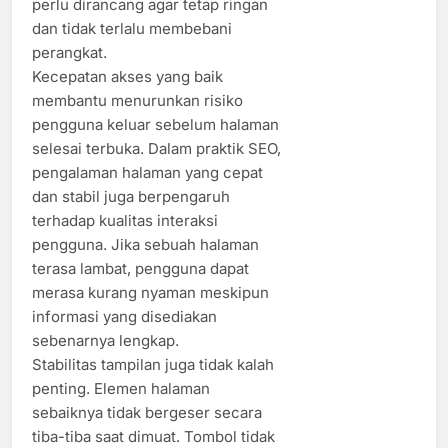
perlu dirancang agar tetap ringan
dan tidak terlalu membebani
perangkat.
Kecepatan akses yang baik
membantu menurunkan risiko
pengguna keluar sebelum halaman
selesai terbuka. Dalam praktik SEO,
pengalaman halaman yang cepat
dan stabil juga berpengaruh
terhadap kualitas interaksi
pengguna. Jika sebuah halaman
terasa lambat, pengguna dapat
merasa kurang nyaman meskipun
informasi yang disediakan
sebenarnya lengkap.
Stabilitas tampilan juga tidak kalah
penting. Elemen halaman
sebaiknya tidak bergeser secara
tiba-tiba saat dimuat. Tombol tidak