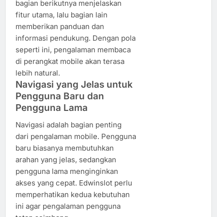
bagian berikutnya menjelaskan
fitur utama, lalu bagian lain
memberikan panduan dan
informasi pendukung. Dengan pola
seperti ini, pengalaman membaca
di perangkat mobile akan terasa
lebih natural.
Navigasi yang Jelas untuk
Pengguna Baru dan
Pengguna Lama
Navigasi adalah bagian penting
dari pengalaman mobile. Pengguna
baru biasanya membutuhkan
arahan yang jelas, sedangkan
pengguna lama menginginkan
akses yang cepat. Edwinslot perlu
memperhatikan kedua kebutuhan
ini agar pengalaman pengguna