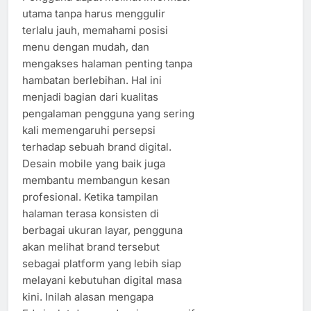
utama tanpa harus menggulir
terlalu jauh, memahami posisi
menu dengan mudah, dan
mengakses halaman penting tanpa
hambatan berlebihan. Hal ini
menjadi bagian dari kualitas
pengalaman pengguna yang sering
kali memengaruhi persepsi
terhadap sebuah brand digital.
Desain mobile yang baik juga
membantu membangun kesan
profesional. Ketika tampilan
halaman terasa konsisten di
berbagai ukuran layar, pengguna
akan melihat brand tersebut
sebagai platform yang lebih siap
melayani kebutuhan digital masa
kini. Inilah alasan mengapa