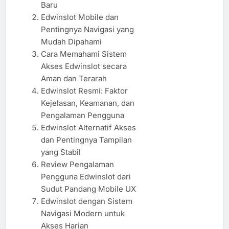
Baru
Edwinslot Mobile dan
Pentingnya Navigasi yang
Mudah Dipahami
Cara Memahami Sistem
Akses Edwinslot secara
Aman dan Terarah
Edwinslot Resmi: Faktor
Kejelasan, Keamanan, dan
Pengalaman Pengguna
Edwinslot Alternatif Akses
dan Pentingnya Tampilan
yang Stabil
Review Pengalaman
Pengguna Edwinslot dari
Sudut Pandang Mobile UX
Edwinslot dengan Sistem
Navigasi Modern untuk
Akses Harian