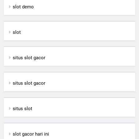
slot demo
slot
situs slot gacor
situs slot gacor
situs slot
slot gacor hari ini