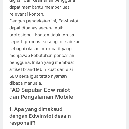
digital, dan keamanan pengguna
dapat membantu memperluas
relevansi konten.
Dengan pendekatan ini, Edwinslot
dapat dibahas secara lebih
profesional. Konten tidak terasa
seperti promosi kosong, melainkan
sebagai ulasan informatif yang
menjawab kebutuhan pencarian
pengguna. Inilah yang membuat
artikel brand lebih kuat dari sisi
SEO sekaligus tetap nyaman
dibaca manusia.
FAQ Seputar Edwinslot
dan Pengalaman Mobile
1. Apa yang dimaksud
dengan Edwinslot desain
responsif?