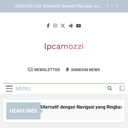
Skip
KAYA787 Alternatif dengan Struktur Halaman
to
yang Rapi dan Informatif
content
Panduan Mengenali KAYA787 Alternatif dengan
Akses yang Lebih Terarah
EDWINSLOT Link Alternatif dengan Navigasi yang
Ringkas dan Terarah
LEBAH4D Link Alternatif dengan Navigasi yang
Ringkas dan Terarah
KAYA787 Alternatif dengan Struktur Halaman
yang Rapi dan Informatif
LP Camozzi
Temukan Solusi Komponen Industri Dari LP
Panduan Mengenali KAYA787 Alternatif dengan
NEWSLETTER
RANDOM NEWS
Akses yang Lebih Terarah
Camozzi.
MENU
WINSLOT Link Alternatif dengan Navigasi yang Ringkas dan T
HEADLINES
Weeks Ago