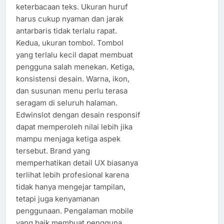
keterbacaan teks. Ukuran huruf
harus cukup nyaman dan jarak
antarbaris tidak terlalu rapat.
Kedua, ukuran tombol. Tombol
yang terlalu kecil dapat membuat
pengguna salah menekan. Ketiga,
konsistensi desain. Warna, ikon,
dan susunan menu perlu terasa
seragam di seluruh halaman.
Edwinslot dengan desain responsif
dapat memperoleh nilai lebih jika
mampu menjaga ketiga aspek
tersebut. Brand yang
memperhatikan detail UX biasanya
terlihat lebih profesional karena
tidak hanya mengejar tampilan,
tetapi juga kenyamanan
penggunaan. Pengalaman mobile
yang baik membuat pengguna