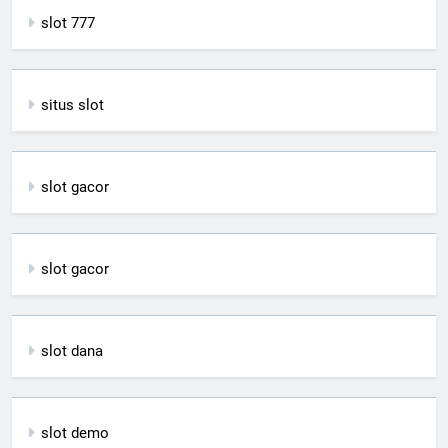
slot 777
situs slot
slot gacor
slot gacor
slot dana
slot demo