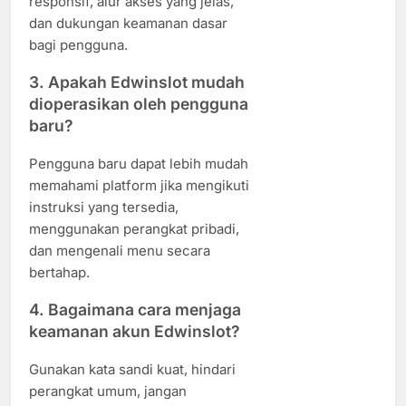
responsif, alur akses yang jelas,
dan dukungan keamanan dasar
bagi pengguna.
3. Apakah Edwinslot mudah
dioperasikan oleh pengguna
baru?
Pengguna baru dapat lebih mudah
memahami platform jika mengikuti
instruksi yang tersedia,
menggunakan perangkat pribadi,
dan mengenali menu secara
bertahap.
4. Bagaimana cara menjaga
keamanan akun Edwinslot?
Gunakan kata sandi kuat, hindari
perangkat umum, jangan