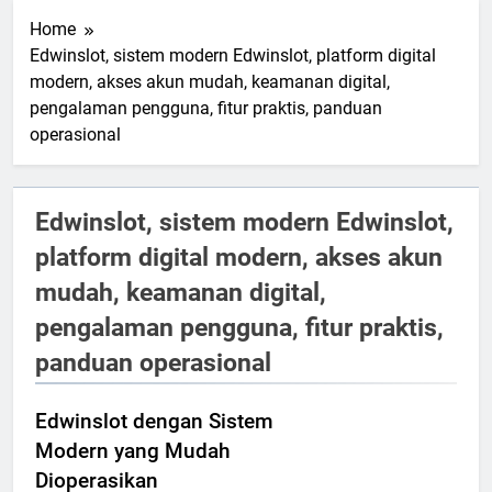
Home
Edwinslot, sistem modern Edwinslot, platform digital
modern, akses akun mudah, keamanan digital,
pengalaman pengguna, fitur praktis, panduan
operasional
Edwinslot, sistem modern Edwinslot,
platform digital modern, akses akun
mudah, keamanan digital,
pengalaman pengguna, fitur praktis,
panduan operasional
Edwinslot dengan Sistem
Modern yang Mudah
Dioperasikan