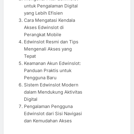
untuk Pengalaman Digital
yang Lebih Efisien
Cara Mengatasi Kendala
Akses Edwinslot di
Perangkat Mobile
Edwinslot Resmi dan Tips
Mengenali Akses yang
Tepat
Keamanan Akun Edwinslot:
Panduan Praktis untuk
Pengguna Baru
Sistem Edwinslot Modern
dalam Mendukung Aktivitas
Digital
Pengalaman Pengguna
Edwinslot dari Sisi Navigasi
dan Kemudahan Akses