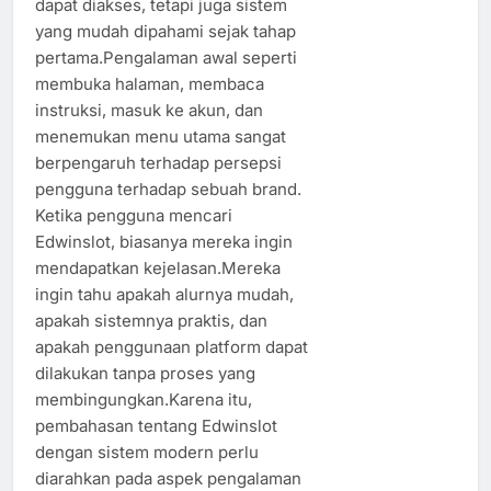
dapat diakses, tetapi juga sistem
yang mudah dipahami sejak tahap
pertama.Pengalaman awal seperti
membuka halaman, membaca
instruksi, masuk ke akun, dan
menemukan menu utama sangat
berpengaruh terhadap persepsi
pengguna terhadap sebuah brand.
Ketika pengguna mencari
Edwinslot, biasanya mereka ingin
mendapatkan kejelasan.Mereka
ingin tahu apakah alurnya mudah,
apakah sistemnya praktis, dan
apakah penggunaan platform dapat
dilakukan tanpa proses yang
membingungkan.Karena itu,
pembahasan tentang Edwinslot
dengan sistem modern perlu
diarahkan pada aspek pengalaman