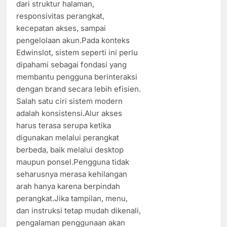
dari struktur halaman,
responsivitas perangkat,
kecepatan akses, sampai
pengelolaan akun.Pada konteks
Edwinslot, sistem seperti ini perlu
dipahami sebagai fondasi yang
membantu pengguna berinteraksi
dengan brand secara lebih efisien.
Salah satu ciri sistem modern
adalah konsistensi.Alur akses
harus terasa serupa ketika
digunakan melalui perangkat
berbeda, baik melalui desktop
maupun ponsel.Pengguna tidak
seharusnya merasa kehilangan
arah hanya karena berpindah
perangkat.Jika tampilan, menu,
dan instruksi tetap mudah dikenali,
pengalaman penggunaan akan