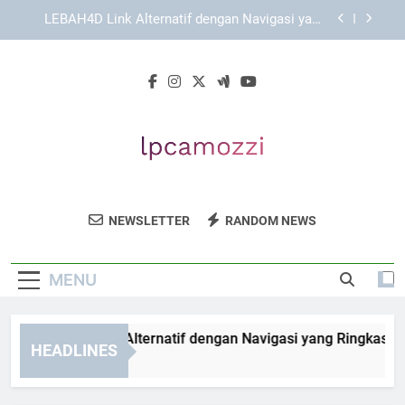
Skip
KAYA787 Alternatif dengan Struktur Halaman
to
yang Rapi dan Informatif
content
Panduan Mengenali KAYA787 Alternatif dengan
Akses yang Lebih Terarah
EDWINSLOT Link Alternatif dengan Navigasi yang
Ringkas dan Terarah
LEBAH4D Link Alternatif dengan Navigasi yang
Ringkas dan Terarah
KAYA787 Alternatif dengan Struktur Halaman
yang Rapi dan Informatif
LP Camozzi
Temukan Solusi Komponen Industri Dari LP
Panduan Mengenali KAYA787 Alternatif dengan
NEWSLETTER
RANDOM NEWS
Akses yang Lebih Terarah
Camozzi.
MENU
WINSLOT Link Alternatif dengan Navigasi yang Ringkas dan T
HEADLINES
Weeks Ago