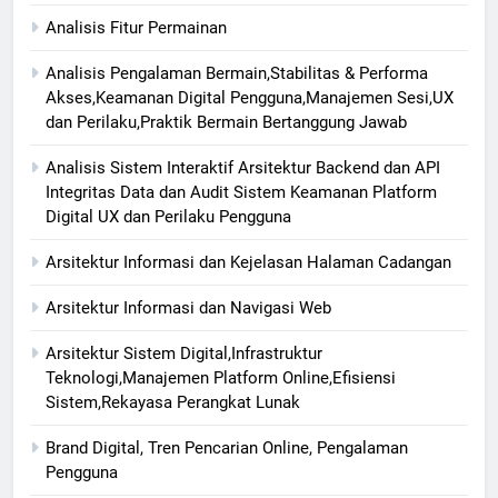
Analisis Fitur Permainan
Analisis Pengalaman Bermain,Stabilitas & Performa
Akses,Keamanan Digital Pengguna,Manajemen Sesi,UX
dan Perilaku,Praktik Bermain Bertanggung Jawab
Analisis Sistem Interaktif Arsitektur Backend dan API
Integritas Data dan Audit Sistem Keamanan Platform
Digital UX dan Perilaku Pengguna
Arsitektur Informasi dan Kejelasan Halaman Cadangan
Arsitektur Informasi dan Navigasi Web
Arsitektur Sistem Digital,Infrastruktur
Teknologi,Manajemen Platform Online,Efisiensi
Sistem,Rekayasa Perangkat Lunak
Brand Digital, Tren Pencarian Online, Pengalaman
Pengguna