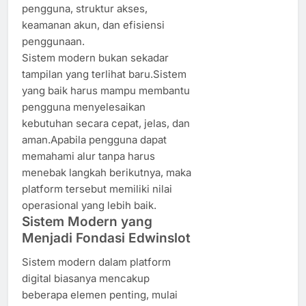
pengguna, struktur akses,
keamanan akun, dan efisiensi
penggunaan.
Sistem modern bukan sekadar
tampilan yang terlihat baru.Sistem
yang baik harus mampu membantu
pengguna menyelesaikan
kebutuhan secara cepat, jelas, dan
aman.Apabila pengguna dapat
memahami alur tanpa harus
menebak langkah berikutnya, maka
platform tersebut memiliki nilai
operasional yang lebih baik.
Sistem Modern yang
Menjadi Fondasi Edwinslot
Sistem modern dalam platform
digital biasanya mencakup
beberapa elemen penting, mulai