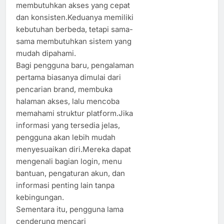
membutuhkan akses yang cepat
dan konsisten.Keduanya memiliki
kebutuhan berbeda, tetapi sama-
sama membutuhkan sistem yang
mudah dipahami.
Bagi pengguna baru, pengalaman
pertama biasanya dimulai dari
pencarian brand, membuka
halaman akses, lalu mencoba
memahami struktur platform.Jika
informasi yang tersedia jelas,
pengguna akan lebih mudah
menyesuaikan diri.Mereka dapat
mengenali bagian login, menu
bantuan, pengaturan akun, dan
informasi penting lain tanpa
kebingungan.
Sementara itu, pengguna lama
cenderung mencari