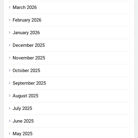
March 2026
February 2026
January 2026
December 2025
November 2025
October 2025
September 2025
August 2025
July 2025
June 2025
May 2025