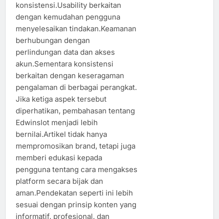
konsistensi.Usability berkaitan
dengan kemudahan pengguna
menyelesaikan tindakan.Keamanan
berhubungan dengan
perlindungan data dan akses
akun.Sementara konsistensi
berkaitan dengan keseragaman
pengalaman di berbagai perangkat.
Jika ketiga aspek tersebut
diperhatikan, pembahasan tentang
Edwinslot menjadi lebih
bernilai.Artikel tidak hanya
mempromosikan brand, tetapi juga
memberi edukasi kepada
pengguna tentang cara mengakses
platform secara bijak dan
aman.Pendekatan seperti ini lebih
sesuai dengan prinsip konten yang
informatif, profesional, dan