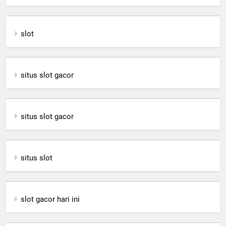
slot
situs slot gacor
situs slot gacor
situs slot
slot gacor hari ini