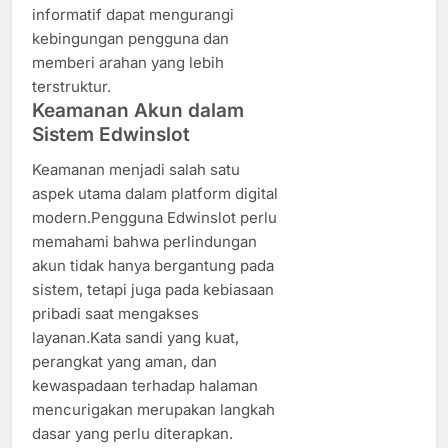
informatif dapat mengurangi
kebingungan pengguna dan
memberi arahan yang lebih
terstruktur.
Keamanan Akun dalam
Sistem Edwinslot
Keamanan menjadi salah satu
aspek utama dalam platform digital
modern.Pengguna Edwinslot perlu
memahami bahwa perlindungan
akun tidak hanya bergantung pada
sistem, tetapi juga pada kebiasaan
pribadi saat mengakses
layanan.Kata sandi yang kuat,
perangkat yang aman, dan
kewaspadaan terhadap halaman
mencurigakan merupakan langkah
dasar yang perlu diterapkan.