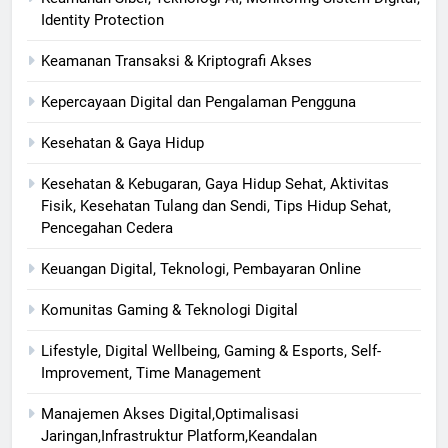
Identity Protection
Keamanan Transaksi & Kriptografi Akses
Kepercayaan Digital dan Pengalaman Pengguna
Kesehatan & Gaya Hidup
Kesehatan & Kebugaran, Gaya Hidup Sehat, Aktivitas
Fisik, Kesehatan Tulang dan Sendi, Tips Hidup Sehat,
Pencegahan Cedera
Keuangan Digital, Teknologi, Pembayaran Online
Komunitas Gaming & Teknologi Digital
Lifestyle, Digital Wellbeing, Gaming & Esports, Self-
Improvement, Time Management
Manajemen Akses Digital,Optimalisasi
Jaringan,Infrastruktur Platform,Keandalan