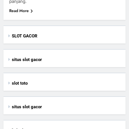
panjang.
Read More
SLOT GACOR
situs slot gacor
slot toto
situs slot gacor