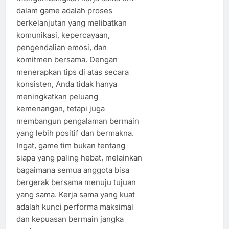
dalam game adalah proses
berkelanjutan yang melibatkan
komunikasi, kepercayaan,
pengendalian emosi, dan
komitmen bersama. Dengan
menerapkan tips di atas secara
konsisten, Anda tidak hanya
meningkatkan peluang
kemenangan, tetapi juga
membangun pengalaman bermain
yang lebih positif dan bermakna.
Ingat, game tim bukan tentang
siapa yang paling hebat, melainkan
bagaimana semua anggota bisa
bergerak bersama menuju tujuan
yang sama. Kerja sama yang kuat
adalah kunci performa maksimal
dan kepuasan bermain jangka