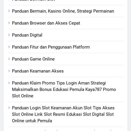
Panduan Bermain, Kasino Online, Strategi Permainan
Panduan Browser dan Akses Cepat
Panduan Digital
Panduan Fitur dan Penggunaan Platform
Panduan Game Online
Panduan Keamanan Akses
Panduan Klaim Promo Tips Login Aman Strategi
Maksimalkan Bonus Edukasi Pemula Kaya787 Promo
Slot Online
Panduan Login Slot Keamanan Akun Slot Tips Akses
Slot Online Link Slot Resmi Edukasi Slot Digital Slot
Online untuk Pemula