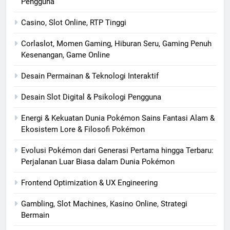
Pengguna
Casino, Slot Online, RTP Tinggi
Corlaslot, Momen Gaming, Hiburan Seru, Gaming Penuh
Kesenangan, Game Online
Desain Permainan & Teknologi Interaktif
Desain Slot Digital & Psikologi Pengguna
Energi & Kekuatan Dunia Pokémon Sains Fantasi Alam &
Ekosistem Lore & Filosofi Pokémon
Evolusi Pokémon dari Generasi Pertama hingga Terbaru:
Perjalanan Luar Biasa dalam Dunia Pokémon
Frontend Optimization & UX Engineering
Gambling, Slot Machines, Kasino Online, Strategi
Bermain