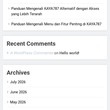
Panduan Mengenali KAYA787 Alternatif dengan Akses
yang Lebih Terarah
Panduan Mengenali Menu dan Fitur Penting di KAYA787
Recent Comments
A WordPress Commenter
on
Hello world!
Archives
July 2026
June 2026
May 2026