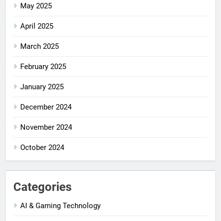
May 2025
April 2025
March 2025
February 2025
January 2025
December 2024
November 2024
October 2024
Categories
AI & Gaming Technology