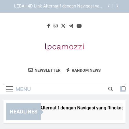
Skip
KAYA787 Alternatif dengan Struktur Halaman
to
yang Rapi dan Informatif
content
Panduan Mengenali KAYA787 Alternatif dengan
Akses yang Lebih Terarah
EDWINSLOT Link Alternatif dengan Navigasi yang
Ringkas dan Terarah
LEBAH4D Link Alternatif dengan Navigasi yang
Ringkas dan Terarah
KAYA787 Alternatif dengan Struktur Halaman
yang Rapi dan Informatif
LP Camozzi
Temukan Solusi Komponen Industri Dari LP
Panduan Mengenali KAYA787 Alternatif dengan
NEWSLETTER
RANDOM NEWS
Akses yang Lebih Terarah
Camozzi.
MENU
WINSLOT Link Alternatif dengan Navigasi yang Ringkas dan T
HEADLINES
Weeks Ago