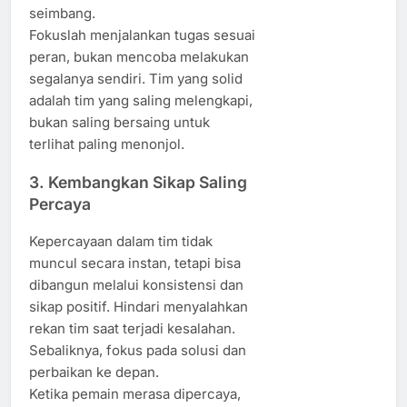
seimbang.
Fokuslah menjalankan tugas sesuai
peran, bukan mencoba melakukan
segalanya sendiri. Tim yang solid
adalah tim yang saling melengkapi,
bukan saling bersaing untuk
terlihat paling menonjol.
3. Kembangkan Sikap Saling
Percaya
Kepercayaan dalam tim tidak
muncul secara instan, tetapi bisa
dibangun melalui konsistensi dan
sikap positif. Hindari menyalahkan
rekan tim saat terjadi kesalahan.
Sebaliknya, fokus pada solusi dan
perbaikan ke depan.
Ketika pemain merasa dipercaya,