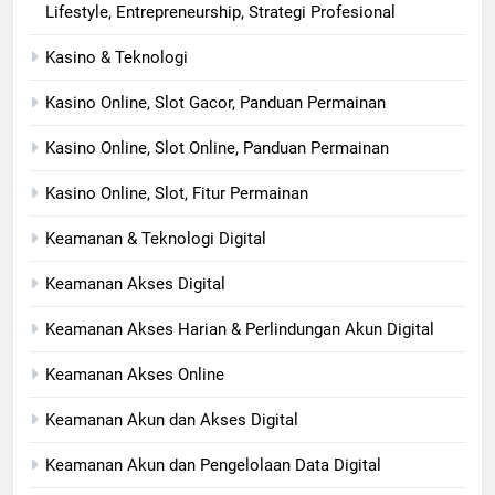
Lifestyle, Entrepreneurship, Strategi Profesional
Kasino & Teknologi
Kasino Online, Slot Gacor, Panduan Permainan
Kasino Online, Slot Online, Panduan Permainan
Kasino Online, Slot, Fitur Permainan
Keamanan & Teknologi Digital
Keamanan Akses Digital
Keamanan Akses Harian & Perlindungan Akun Digital
Keamanan Akses Online
Keamanan Akun dan Akses Digital
Keamanan Akun dan Pengelolaan Data Digital