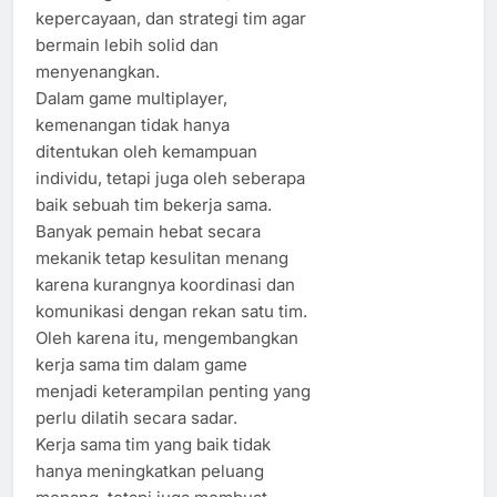
kepercayaan, dan strategi tim agar
bermain lebih solid dan
menyenangkan.
Dalam game multiplayer,
kemenangan tidak hanya
ditentukan oleh kemampuan
individu, tetapi juga oleh seberapa
baik sebuah tim bekerja sama.
Banyak pemain hebat secara
mekanik tetap kesulitan menang
karena kurangnya koordinasi dan
komunikasi dengan rekan satu tim.
Oleh karena itu, mengembangkan
kerja sama tim dalam game
menjadi keterampilan penting yang
perlu dilatih secara sadar.
Kerja sama tim yang baik tidak
hanya meningkatkan peluang