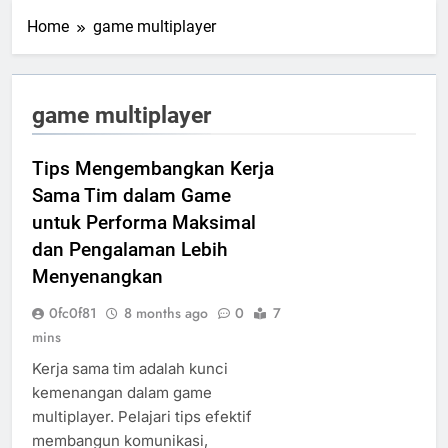
Home
game multiplayer
game multiplayer
Tips Mengembangkan Kerja
Sama Tim dalam Game
untuk Performa Maksimal
dan Pengalaman Lebih
Menyenangkan
0fc0f81
8 months ago
0
7
mins
Kerja sama tim adalah kunci
kemenangan dalam game
multiplayer. Pelajari tips efektif
membangun komunikasi,