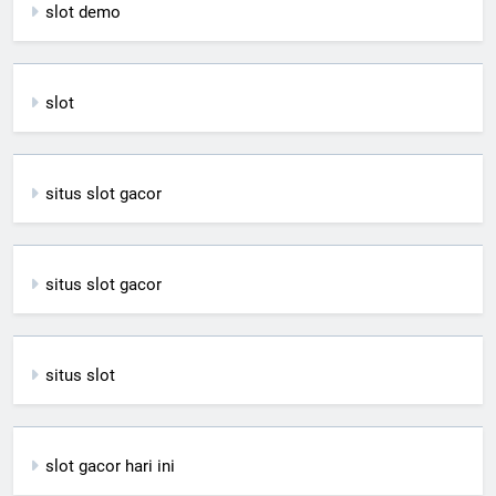
slot demo
slot
situs slot gacor
situs slot gacor
situs slot
slot gacor hari ini