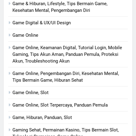
Game & Hiburan, Lifestyle, Tips Bermain Game,
Kesehatan Mental, Pengembangan Diri
Game Digital & UX/UI Design
Game Online
Game Online, Keamanan Digital, Tutorial Login, Mobile
Gaming, Tips Akun Aman, Panduan Pemula, Proteksi
Akun, Troubleshooting Akun
Game Online, Pengembangan Diri, Kesehatan Mental,
Tips Bermain Game, Hiburan Sehat
Game Online, Slot
Game Online, Slot Terpercaya, Panduan Pemula
Game, Hiburan, Panduan, Slot
Gaming Sehat, Permainan Kasino, Tips Bermain Slot,