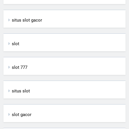
situs slot gacor
slot
slot 777
situs slot
slot gacor