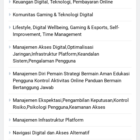
Keuangan Digital, Teknologi, Pembayaran Online
Komunitas Gaming & Teknologi Digital
Lifestyle, Digital Wellbeing, Gaming & Esports, Self-
Improvement, Time Management
Manajemen Akses Digital,Optimalisasi
Jaringan,Infrastruktur Platform,Keandalan
Sistem,Pengalaman Pengguna
Manajemen Diri Pemain Strategi Bermain Aman Edukasi
Pengguna Kontrol Aktivitas Online Panduan Bermain
Bertanggung Jawab
Manajemen Ekspektasi,Pengambilan Keputusan,Kontrol
Risiko,Psikologi Pengguna,Keamanan Akses
Manajemen Infrastruktur Platform
Navigasi Digital dan Akses Alternatif