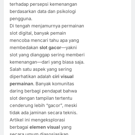
terhadap persepsi kemenangan
berdasarkan data dan psikologi
pengguna.
Di tengah menjamurnya permainan
slot digital, banyak pemain
mencoba mencari tahu apa yang
membedakan
slot gacor
—yakni
slot yang dianggap sering memberi
kemenangan—dari yang biasa saja.
Salah satu aspek yang sering
diperhatikan adalah
ciri visual
permainan
. Banyak komunitas
daring berbagi pendapat bahwa
slot dengan tampilan tertentu
cenderung lebih “gacor”, meski
tidak ada jaminan secara teknis.
Artikel ini mengeksplorasi
berbagai
elemen visual
yang
secara umum diasosiasikan