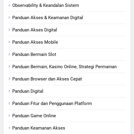
Observability & Keandalan Sistem
Panduan Akses & Keamanan Digital
Panduan Akses Digital
Panduan Akses Mobile
Panduan Bermain Slot
Panduan Bermain, Kasino Online, Strategi Permainan
Panduan Browser dan Akses Cepat
Panduan Digital
Panduan Fitur dan Penggunaan Platform
Panduan Game Online
Panduan Keamanan Akses