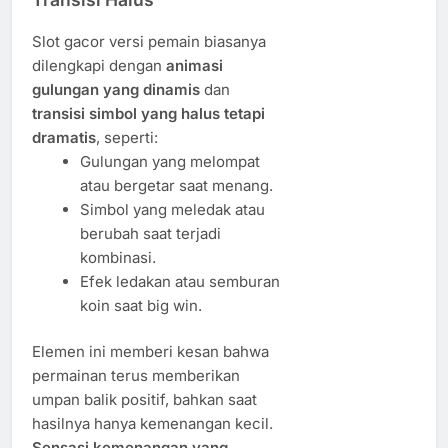
Slot gacor versi pemain biasanya
dilengkapi dengan
animasi
gulungan yang dinamis
dan
transisi simbol yang halus tetapi
dramatis
, seperti:
Gulungan yang melompat
atau bergetar saat menang.
Simbol yang meledak atau
berubah saat terjadi
kombinasi.
Efek ledakan atau semburan
koin saat big win.
Elemen ini memberi kesan bahwa
permainan terus memberikan
umpan balik positif, bahkan saat
hasilnya hanya kemenangan kecil.
Sensasi kemenangan yang