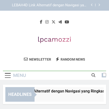
Skip
KAYA787 Alternatif dengan Struktur Halaman
to
yang Rapi dan Informatif
content
Panduan Mengenali KAYA787 Alternatif dengan
Akses yang Lebih Terarah
EDWINSLOT Link Alternatif dengan Navigasi yang
Ringkas dan Terarah
LEBAH4D Link Alternatif dengan Navigasi yang
Ringkas dan Terarah
KAYA787 Alternatif dengan Struktur Halaman
yang Rapi dan Informatif
LP Camozzi
Temukan Solusi Komponen Industri Dari LP
Panduan Mengenali KAYA787 Alternatif dengan
NEWSLETTER
RANDOM NEWS
Akses yang Lebih Terarah
Camozzi.
MENU
WINSLOT Link Alternatif dengan Navigasi yang Ringkas dan T
HEADLINES
Weeks Ago