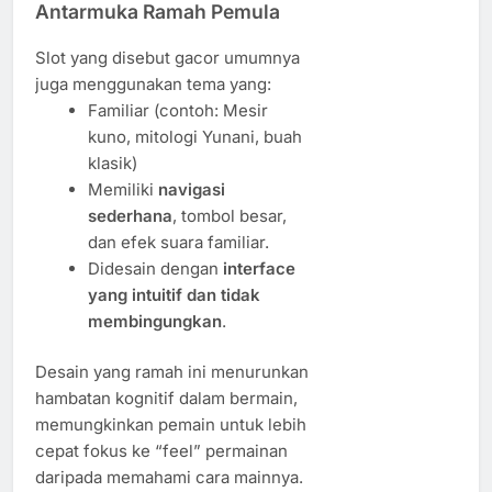
Antarmuka Ramah Pemula
Slot yang disebut gacor umumnya
juga menggunakan tema yang:
Familiar (contoh: Mesir
kuno, mitologi Yunani, buah
klasik)
Memiliki
navigasi
sederhana
, tombol besar,
dan efek suara familiar.
Didesain dengan
interface
yang intuitif dan tidak
membingungkan
.
Desain yang ramah ini menurunkan
hambatan kognitif dalam bermain,
memungkinkan pemain untuk lebih
cepat fokus ke “feel” permainan
daripada memahami cara mainnya.