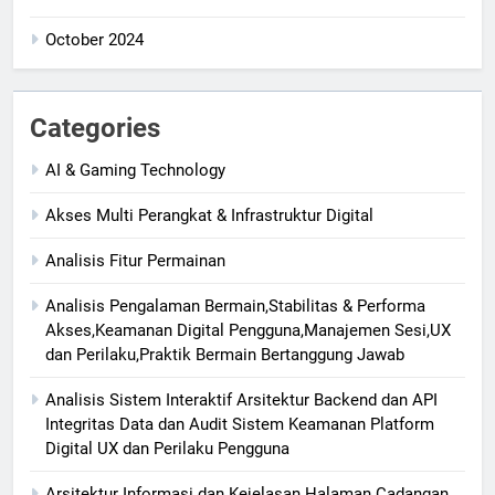
October 2024
Categories
AI & Gaming Technology
Akses Multi Perangkat & Infrastruktur Digital
Analisis Fitur Permainan
Analisis Pengalaman Bermain,Stabilitas & Performa
Akses,Keamanan Digital Pengguna,Manajemen Sesi,UX
dan Perilaku,Praktik Bermain Bertanggung Jawab
Analisis Sistem Interaktif Arsitektur Backend dan API
Integritas Data dan Audit Sistem Keamanan Platform
Digital UX dan Perilaku Pengguna
Arsitektur Informasi dan Kejelasan Halaman Cadangan