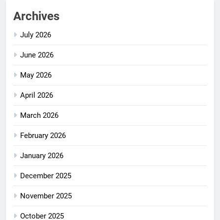
Archives
July 2026
June 2026
May 2026
April 2026
March 2026
February 2026
January 2026
December 2025
November 2025
October 2025