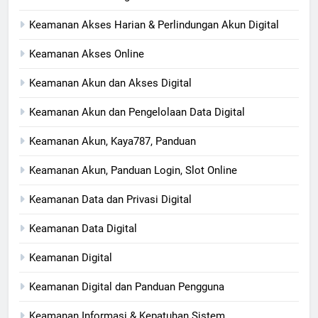
Keamanan Akses Harian & Perlindungan Akun Digital
Keamanan Akses Online
Keamanan Akun dan Akses Digital
Keamanan Akun dan Pengelolaan Data Digital
Keamanan Akun, Kaya787, Panduan
Keamanan Akun, Panduan Login, Slot Online
Keamanan Data dan Privasi Digital
Keamanan Data Digital
Keamanan Digital
Keamanan Digital dan Panduan Pengguna
Keamanan Informasi & Kepatuhan Sistem