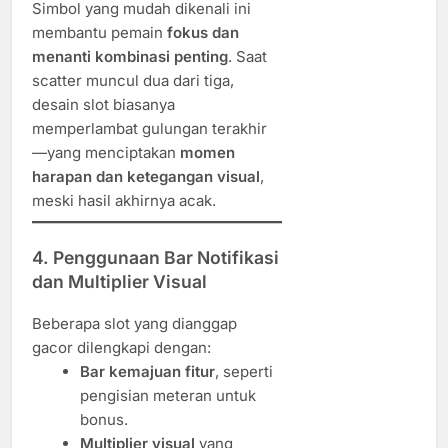
Simbol yang mudah dikenali ini
membantu pemain
fokus dan
menanti kombinasi penting
. Saat
scatter muncul dua dari tiga,
desain slot biasanya
memperlambat gulungan terakhir
—yang menciptakan
momen
harapan dan ketegangan visual
,
meski hasil akhirnya acak.
4. Penggunaan Bar Notifikasi
dan Multiplier Visual
Beberapa slot yang dianggap
gacor dilengkapi dengan:
Bar kemajuan fitur
, seperti
pengisian meteran untuk
bonus.
Multiplier visual
yang