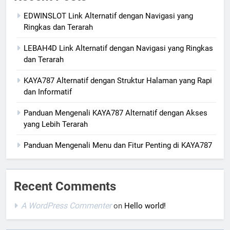
EDWINSLOT Link Alternatif dengan Navigasi yang
Ringkas dan Terarah
LEBAH4D Link Alternatif dengan Navigasi yang Ringkas
dan Terarah
KAYA787 Alternatif dengan Struktur Halaman yang Rapi
dan Informatif
Panduan Mengenali KAYA787 Alternatif dengan Akses
yang Lebih Terarah
Panduan Mengenali Menu dan Fitur Penting di KAYA787
Recent Comments
A WordPress Commenter
on
Hello world!