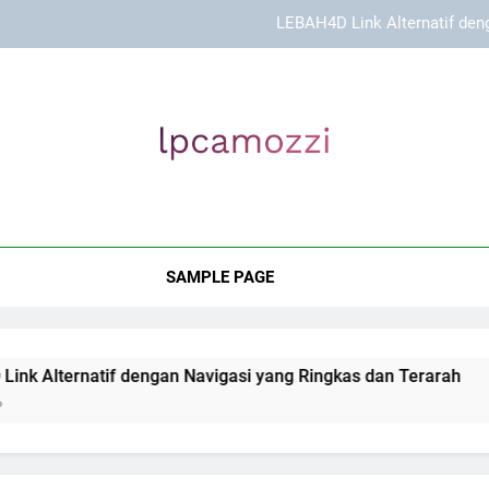
LEBAH4D Link Alternatif den
KAYA787 Alternatif dengan Stru
Panduan Mengenali KAYA787 Altern
EDWINSLOT Link Alternatif deng
Camozzi
LEBAH4D Link Alternatif den
olusi Komponen Industri Dari LP Camozzi.
KAYA787 Alternatif dengan Stru
SAMPLE PAGE
Panduan Mengenali KAYA787 Altern
tif dengan Navigasi yang Ringkas dan Terarah
KAYA787 
3 Weeks A