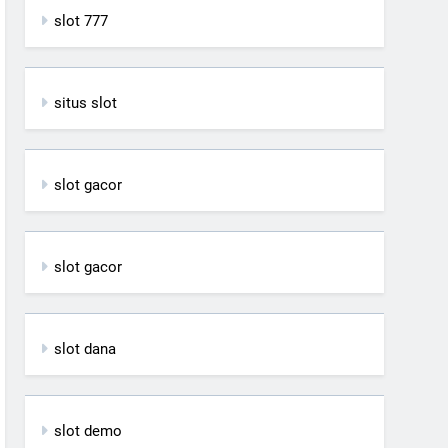
slot 777
situs slot
slot gacor
slot gacor
slot dana
slot demo