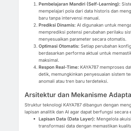
Pembelajaran Mandiri (Self-Learning):
Sist
mempelajari pola dari data historis dan m
baru tanpa intervensi manual.
Prediksi Dinamis:
AI digunakan untuk mengan
memprediksi potensi perubahan perilaku sis
menyesuaikan parameter secara otomatis.
Optimasi Otomatis:
Setiap perubahan konfig
berdasarkan performa aktual untuk memastik
maksimal.
Respon Real-Time:
KAYA787 memproses dat
detik, memungkinkan penyesuaian sistem ter
anomali atau tren baru terdeteksi.
Arsitektur dan Mekanisme Adapt
Struktur teknologi KAYA787 dibangun dengan me
lapisan analitik dan AI agar dapat berfungsi secara e
Lapisan Data (Data Layer):
Mengelola akuisi
transformasi data dengan memastikan kualita