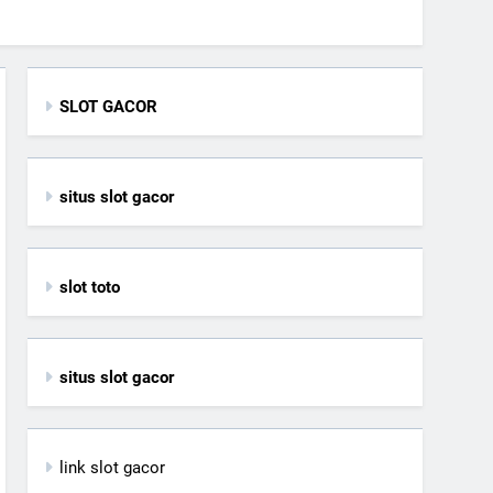
SLOT GACOR
situs slot gacor
slot toto
situs slot gacor
link slot gacor