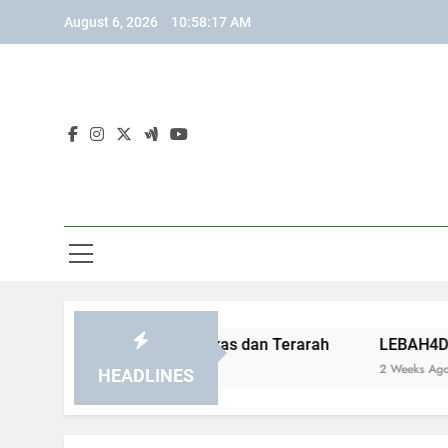
Skip
August 6, 2026
10:58:18 AM
to
content
LP 
Temukan S
avigasi yang Ringkas dan Terarah
LEBAH4D Link Alterna
2 Weeks Ago
HEADLINES