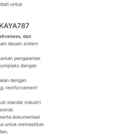
bali untuk
 KAYA787
ativeness, dan
lam desain sistem
sarkan pengalaman
 kompleks dengan
ukan dengan
ng
,
reinforcement
ti standar industri
sional.
s serta dokumentasi
uka untuk memastikan
den.