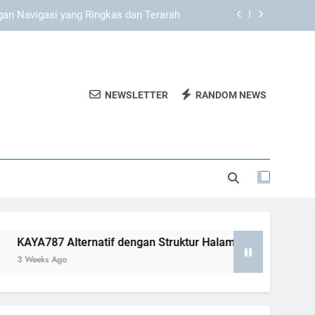
gan Navigasi yang Ringkas dan Terarah
ktur Halaman yang Rapi dan Informatif
atif dengan Akses yang Lebih Terarah
NEWSLETTER
RANDOM NEWS
an Navigasi yang Ringkas dan Terarah
gan Navigasi yang Ringkas dan Terarah
ktur Halaman yang Rapi dan Informatif
atif dengan Akses yang Lebih Terarah
Alternatif dengan Struktur Halaman yang Rapi dan Informati
go