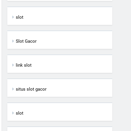
slot
Slot Gacor
link slot
situs slot gacor
slot