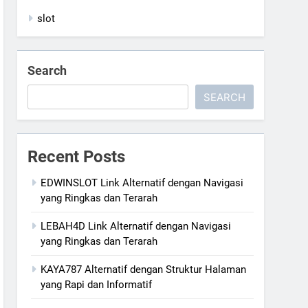
slot
Search
SEARCH
Recent Posts
EDWINSLOT Link Alternatif dengan Navigasi
yang Ringkas dan Terarah
LEBAH4D Link Alternatif dengan Navigasi
yang Ringkas dan Terarah
KAYA787 Alternatif dengan Struktur Halaman
yang Rapi dan Informatif