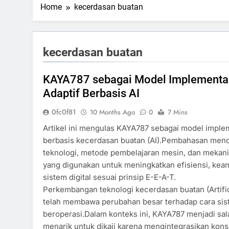
Home
kecerdasan buatan
kecerdasan buatan
KAYA787 sebagai Model Implementa
Adaptif Berbasis AI
0fc0f81
10 Months Ago
0
7 Mins
Artikel ini mengulas KAYA787 sebagai model implem
berbasis kecerdasan buatan (AI).Pembahasan menc
teknologi, metode pembelajaran mesin, dan mekan
yang digunakan untuk meningkatkan efisiensi, kea
sistem digital sesuai prinsip E-E-A-T.
Perkembangan teknologi kecerdasan buatan (Artifici
telah membawa perubahan besar terhadap cara sist
beroperasi.Dalam konteks ini, KAYA787 menjadi sa
menarik untuk dikaji karena mengintegrasikan kons