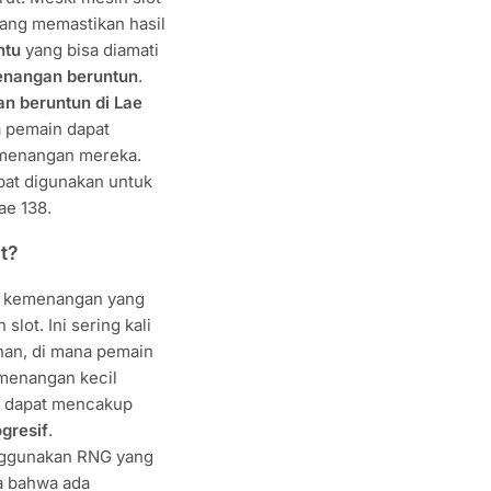
ang memastikan hasil
ntu
yang bisa diamati
nangan beruntun
.
n beruntun di Lae
a pemain dapat
menangan mereka.
at digunakan untuk
ae 138.
t?
 kemenangan yang
lot. Ini sering kali
an, di mana pemain
kemenangan kecil
 dapat mencakup
ogresif
.
enggunakan RNG yang
a bahwa ada