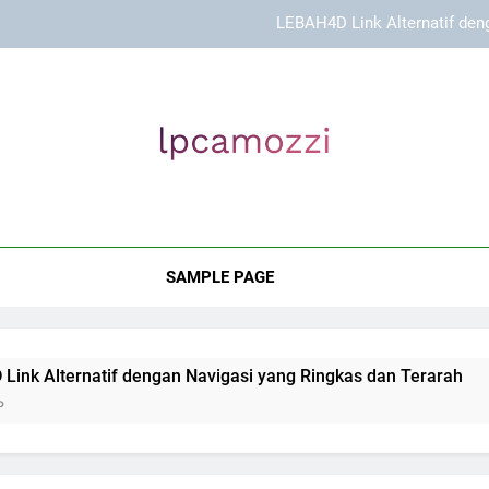
LEBAH4D Link Alternatif den
KAYA787 Alternatif dengan Stru
Panduan Mengenali KAYA787 Altern
EDWINSLOT Link Alternatif deng
Camozzi
LEBAH4D Link Alternatif den
olusi Komponen Industri Dari LP Camozzi.
KAYA787 Alternatif dengan Stru
SAMPLE PAGE
Panduan Mengenali KAYA787 Altern
tif dengan Navigasi yang Ringkas dan Terarah
KAYA787 
3 Weeks A