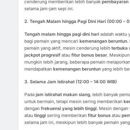
cenderung memberikan lebih banyak
pembayaran k
selama jam-jam sepi ini.
2.
Tengah Malam hingga Pagi Dini Hari (00:00 – 
Tengah malam hingga pagi dini hari
adalah waktu 
bagi pemain yang mencari
kemenangan beruntun
.
pemain yang aktif, mesin cenderung lebih
terbuka
jackpot progresif
atau
fitur bonus besar
. Meskipu
mungkin lebih jarang, beberapa pemain melapork
mendapatkan
kemenangan beruntun
yang lebih be
3.
Selama Jam Istirahat (12:00 – 14:00 WIB)
Pada
jam istirahat makan siang
, lebih banyak pem
untuk bermain, tetapi mesin sering memberikan
ke
dengan
frekuensi yang lebih tinggi
. Mesin dengan
atau
tinggi
sering memberikan
fitur bonus
atau
pem
selama jam ini, meskipun lebih banyak pemain yang 