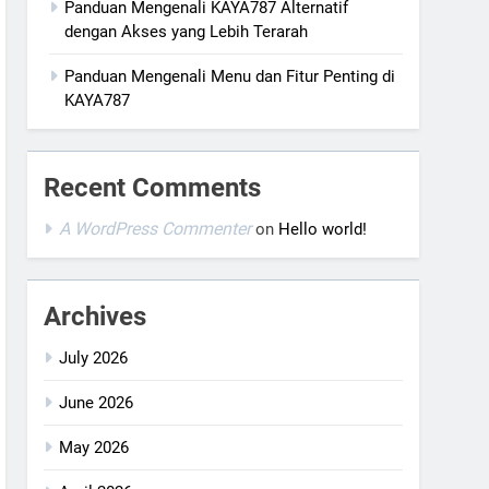
Panduan Mengenali KAYA787 Alternatif
dengan Akses yang Lebih Terarah
Panduan Mengenali Menu dan Fitur Penting di
KAYA787
Recent Comments
A WordPress Commenter
on
Hello world!
Archives
July 2026
June 2026
May 2026