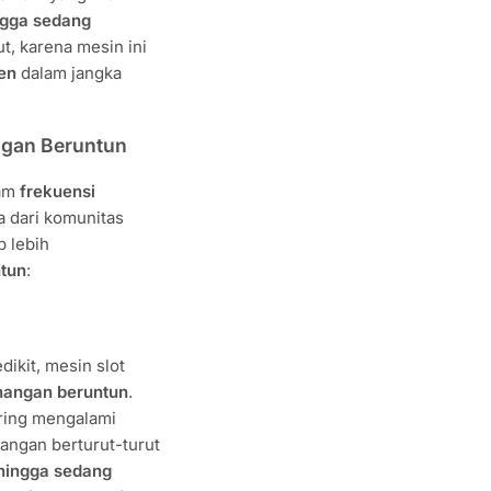
ingga sedang
t, karena mesin ini
en
dalam jangka
gan Beruntun
lam
frekuensi
a dari komunitas
p lebih
tun
:
dikit, mesin slot
angan beruntun
.
ring mengalami
ngan berturut-turut
 hingga sedang