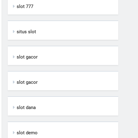
slot 777
situs slot
slot gacor
slot gacor
slot dana
slot demo