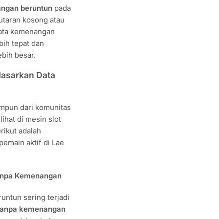
ngan beruntun
pada
utaran kosong atau
data kemenangan
bih tepat dan
bih besar.
dasarkan Data
mpun dari komunitas
lihat di mesin slot
ikut adalah
emain aktif di Lae
Tanpa Kemenangan
ntun sering terjadi
 tanpa kemenangan