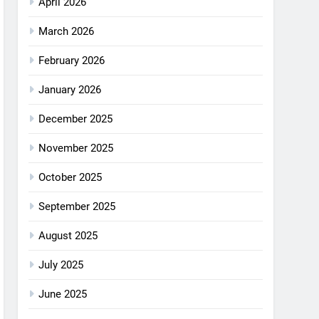
April 2026
March 2026
February 2026
January 2026
December 2025
November 2025
October 2025
September 2025
August 2025
July 2025
June 2025