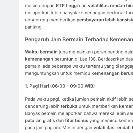
mesin dengan
RTP tinggi
dan
volatilitas rendah h
melaporkan lebih banyak kemenangan berturut-turu
cenderung memberikan
pembayaran lebih konsist
panjang.
Pengaruh Jam Bermain Terhadap Kemenan
Waktu bermain
juga memainkan peran penting da
kemenangan beruntun
di Lae 138. Berdasarkan dat
pemain, ada beberapa waktu tertentu yang diangga
menguntungkan untuk memicu
kemenangan berun
1.
Pagi Hari (06:00 – 09:00 WIB)
Pada waktu pagi, ketika jumlah pemain aktif lebih se
cenderung lebih
terbuka
untuk memberikan
kemen
Banyak pemain melaporkan bahwa mereka lebih se
putaran gratis
dan
fitur bonus
yang memicu kemena
pada jam pagi ini. Mesin dengan
volatilitas rendah