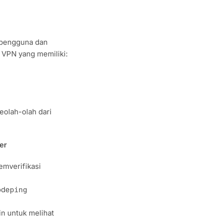
 pengguna dan
 VPN yang memiliki:
olah-olah dari
er
emverifikasi
ode
ping
n untuk melihat