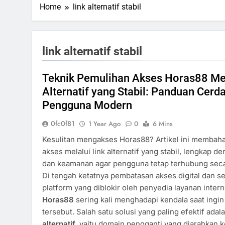
Home
link alternatif stabil
link alternatif stabil
Teknik Pemulihan Akses Horas88 Mel
Alternatif yang Stabil: Panduan Cerd
Pengguna Modern
0fc0f81
1 Year Ago
0
6 Mins
Kesulitan mengakses Horas88? Artikel ini membaha
akses melalui link alternatif yang stabil, lengkap de
dan keamanan agar pengguna tetap terhubung seca
Di tengah ketatnya pembatasan akses digital dan 
platform yang diblokir oleh penyedia layanan intern
Horas88
sering kali menghadapi kendala saat ingi
tersebut. Salah satu solusi yang paling efektif adal
alternatif
, yaitu domain pengganti yang diarahkan 