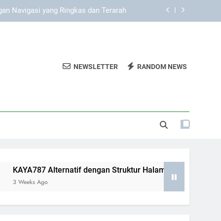
gan Navigasi yang Ringkas dan Terarah
ktur Halaman yang Rapi dan Informatif
atif dengan Akses yang Lebih Terarah
NEWSLETTER
RANDOM NEWS
an Navigasi yang Ringkas dan Terarah
gan Navigasi yang Ringkas dan Terarah
ktur Halaman yang Rapi dan Informatif
atif dengan Akses yang Lebih Terarah
 Alternatif dengan Struktur Halaman yang Rapi dan Informati
go