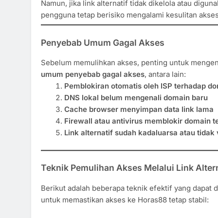
Namun, jika link alternatif tidak dikelola atau digu
pengguna tetap berisiko mengalami kesulitan akses
Penyebab Umum Gagal Akses
Sebelum memulihkan akses, penting untuk mengen
umum penyebab gagal akses
, antara lain:
Pemblokiran otomatis oleh ISP terhadap d
DNS lokal belum mengenali domain baru
Cache browser menyimpan data link lama
Firewall atau antivirus memblokir domain t
Link alternatif sudah kadaluarsa atau tidak 
Teknik Pemulihan Akses Melalui Link Altern
Berikut adalah beberapa teknik efektif yang dapat
untuk memastikan akses ke Horas88 tetap stabil: