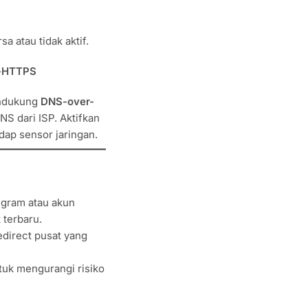
a atau tidak aktif.
r-HTTPS
endukung
DNS-over-
 dari ISP. Aktifkan
dap sensor jaringan.
legram atau akun
 terbaru.
direct pusat yang
uk mengurangi risiko