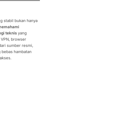
ng stabil bukan hanya
memahami
gi teknis
yang
 VPN, browser
dari sumber resmi,
g bebas hambatan
akses.