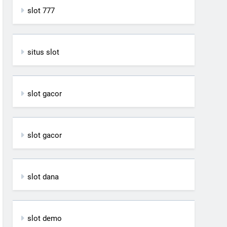
slot 777
situs slot
slot gacor
slot gacor
slot dana
slot demo