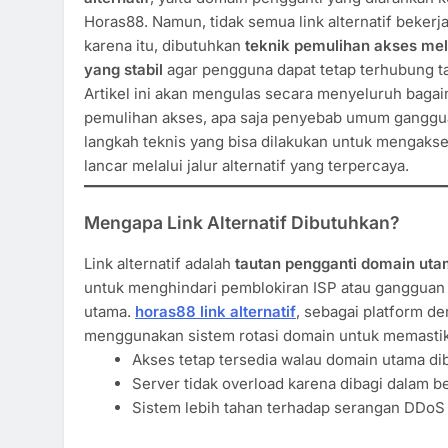
Horas88. Namun, tidak semua link alternatif bekerja
karena itu, dibutuhkan
teknik pemulihan akses melal
yang stabil
agar pengguna dapat tetap terhubung t
Artikel ini akan mengulas secara menyeluruh bagai
pemulihan akses, apa saja penyebab umum ganggua
langkah teknis yang bisa dilakukan untuk mengak
lancar melalui jalur alternatif yang terpercaya.
Mengapa Link Alternatif Dibutuhkan?
Link alternatif adalah
tautan pengganti domain ut
untuk menghindari pemblokiran ISP atau gangguan t
utama.
horas88 link alternatif
, sebagai platform den
menggunakan sistem rotasi domain untuk memasti
Akses tetap tersedia walau domain utama dib
Server tidak overload karena dibagi dalam b
Sistem lebih tahan terhadap serangan DDo