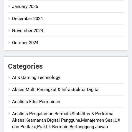
January 2025
December 2024
November 2024
October 2024
Categories
AI & Gaming Technology
Akses Multi Perangkat & Infrastruktur Digital
Analisis Fitur Permainan
Analisis Pengalaman Bermain,Stabilitas & Performa
Akses,Keamanan Digital Pengguna,Manajemen Sesi,UX
dan Perilaku,Praktik Bermain Bertanggung Jawab