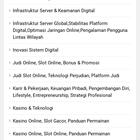
Infrastruktur Server & Keamanan Digital
Infrastruktur Server Global,Stabilitas Platform
Digital,Optimasi Jaringan Online,Pengalaman Pengguna
Lintas Wilayah
Inovasi Sistem Digital
Judi Online, Slot Online, Bonus & Promosi
Judi Slot Online, Teknologi Perjudian, Platform Judi
Karir & Pekerjaan, Keuangan Pribadi, Pengembangan Diri,
Lifestyle, Entrepreneurship, Strategi Profesional
Kasino & Teknologi
Kasino Online, Slot Gacor, Panduan Permainan
Kasino Online, Slot Online, Panduan Permainan