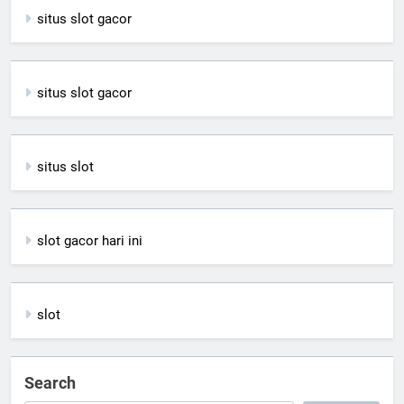
situs slot gacor
situs slot gacor
situs slot
slot gacor hari ini
slot
Search