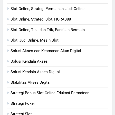
Slot Online, Strategi Permainan, Judi Online
Slot Online, Strategi Slot, HORAS88
Slot Online, Tips dan Trik, Panduan Bermain
Slot, Judi Online, Mesin Slot
Solusi Akses dan Keamanan Akun Digital
Solusi Kendala Akses
Solusi Kendala Akses Digital
Stabilitas Akses Digital
Strategi Bonus Slot Online Edukasi Permainan
Strategi Poker
Strategi Slot