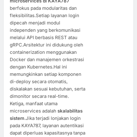
microservices di KAYA787
berfokus pada modularitas dan
fleksibilitas.Setiap layanan login
dipecah menjadi modul
independen yang berkomunikasi
melalui API berbasis REST atau
gRPC.Arsitektur ini didukung oleh
containerization menggunakan
Docker dan manajemen orkestrasi
dengan Kubernetes.Hal ini
memungkinkan setiap komponen
di-deploy secara otomatis,
diskalakan sesuai kebutuhan, serta
dimonitor secara real-time.
Ketiga, manfaat utama
microservices adalah
skalabilitas
sistem
.Jika terjadi lonjakan login
pada KAYA787, layanan autentikasi
dapat diperluas kapasitasnya tanpa