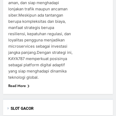
aman, dan siap menghadapi
lonjakan trafik maupun ancaman
siber.Meskipun ada tantangan
berupa kompleksitas dan biaya,
manfaat strategis berupa
resiliensi, kepatuhan regulasi, dan
loyalitas pengguna menjadikan
microservices sebagai investasi
jangka panjang.Dengan strategi ini,
KAYA787 memperkuat posisinya
sebagai platform digital adaptif
yang siap menghadapi dinamika
teknologi global.
Read More
SLOT GACOR