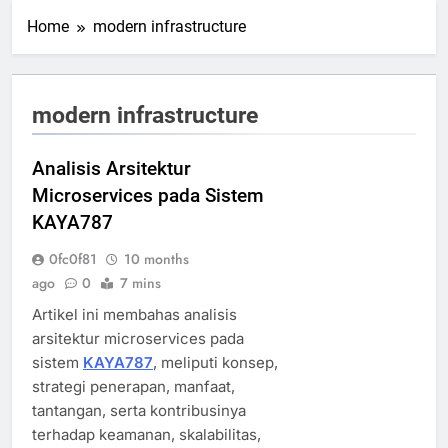
Home
modern infrastructure
modern infrastructure
Analisis Arsitektur
Microservices pada Sistem
KAYA787
0fc0f81
10 months
ago
0
7 mins
Artikel ini membahas analisis
arsitektur microservices pada
sistem
KAYA787
, meliputi konsep,
strategi penerapan, manfaat,
tantangan, serta kontribusinya
terhadap keamanan, skalabilitas,