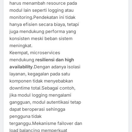
harus menambah resource pada
modul lain seperti logging atau
monitoring.Pendekatan ini tidak
hanya efisien secara biaya, tetapi
juga mendukung performa yang
konsisten meski beban sistem
meningkat.
Keempat, microservices
mendukung
resiliensi dan high
availability
.Dengan adanya isolasi
layanan, kegagalan pada satu
komponen tidak menyebabkan
downtime total.Sebagai contoh,
jika modul logging mengalami
gangguan, modul autentikasi tetap
dapat beroperasi sehingga
pengguna tidak
terganggu.Mekanisme failover dan
load balancing memperkuat