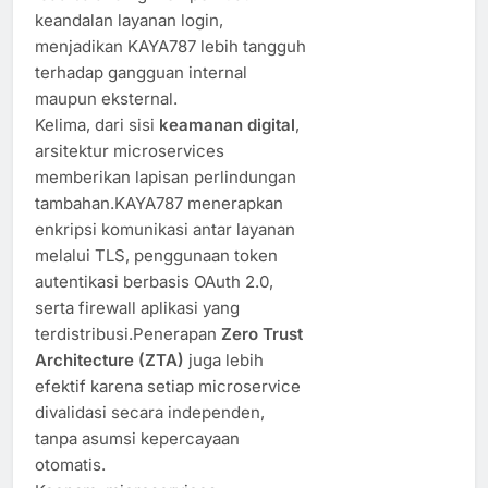
keandalan layanan login,
menjadikan KAYA787 lebih tangguh
terhadap gangguan internal
maupun eksternal.
Kelima, dari sisi
keamanan digital
,
arsitektur microservices
memberikan lapisan perlindungan
tambahan.KAYA787 menerapkan
enkripsi komunikasi antar layanan
melalui TLS, penggunaan token
autentikasi berbasis OAuth 2.0,
serta firewall aplikasi yang
terdistribusi.Penerapan
Zero Trust
Architecture (ZTA)
juga lebih
efektif karena setiap microservice
divalidasi secara independen,
tanpa asumsi kepercayaan
otomatis.