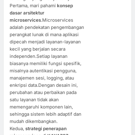
Pertama, mari pahami
konsep
dasar arsitektur
microservices
.Microservices
adalah pendekatan pengembangan
perangkat lunak di mana aplikasi
dipecah menjadi layanan-layanan
kecil yang berjalan secara
independen.Setiap layanan
biasanya memiliki fungsi spesifik,
misalnya autentikasi pengguna,
manajemen sesi, logging, atau
enkripsi data.Dengan desain ini,
perubahan atau perbaikan pada
satu layanan tidak akan
memengaruhi komponen lain,
sehingga sistem lebih adaptif dan
mudah dikembangkan.
Kedua,
strategi penerapan