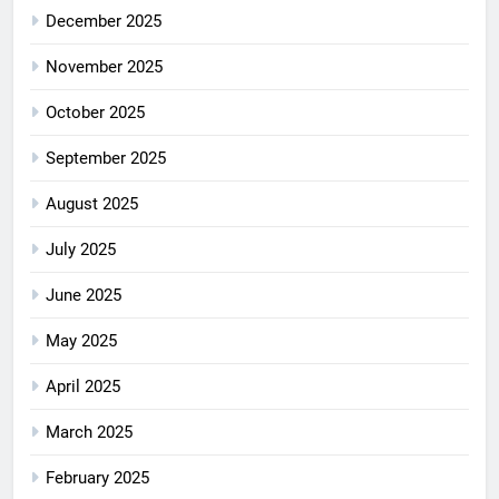
December 2025
November 2025
October 2025
September 2025
August 2025
July 2025
June 2025
May 2025
April 2025
March 2025
February 2025