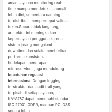
aman.Layanan monitoring real-
time mampu mendeteksi anomali
lebih dini, sementara caching
terdistribusi mempercepat validasi
token.Secara tidak langsung,
arsitektur ini meningkatkan
kepercayaan pengguna karena
sistem jarang mengalami
downtime dan selalu memberikan
performa konsisten.
Kedelapan, penerapan
microservices juga mendukung
kepatuhan regulasi
internasional
.Dengan logging
terstruktur dan audit trail yang
terpisah di setiap layanan,
KAYA787 dapat memenuhi standar
ISO 27001, GDPR, maupun PCI DSS
secara lebih