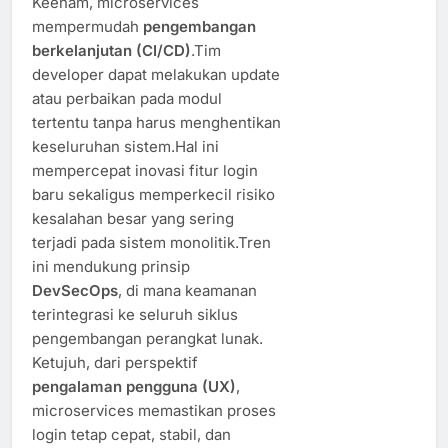
Keenam, microservices
mempermudah
pengembangan
berkelanjutan (CI/CD)
.Tim
developer dapat melakukan update
atau perbaikan pada modul
tertentu tanpa harus menghentikan
keseluruhan sistem.Hal ini
mempercepat inovasi fitur login
baru sekaligus memperkecil risiko
kesalahan besar yang sering
terjadi pada sistem monolitik.Tren
ini mendukung prinsip
DevSecOps
, di mana keamanan
terintegrasi ke seluruh siklus
pengembangan perangkat lunak.
Ketujuh, dari perspektif
pengalaman pengguna (UX)
,
microservices memastikan proses
login tetap cepat, stabil, dan