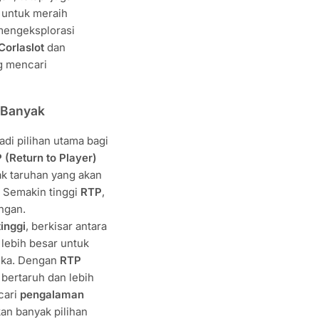
 untuk meraih
 mengeksplorasi
Corlaslot
dan
ng mencari
 Banyak
di pilihan utama bagi
 (Return to Player)
k taruhan yang akan
 Semakin tinggi
RTP
,
ngan.
inggi
, berkisar antara
 lebih besar untuk
eka. Dengan
RTP
 bertaruh dan lebih
cari
pengalaman
n banyak pilihan