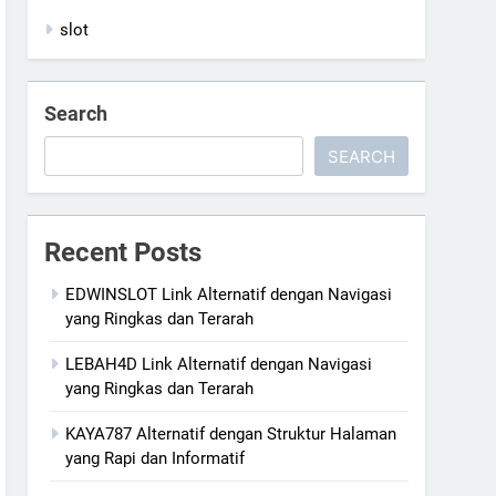
slot
Search
SEARCH
Recent Posts
EDWINSLOT Link Alternatif dengan Navigasi
yang Ringkas dan Terarah
LEBAH4D Link Alternatif dengan Navigasi
yang Ringkas dan Terarah
KAYA787 Alternatif dengan Struktur Halaman
yang Rapi dan Informatif