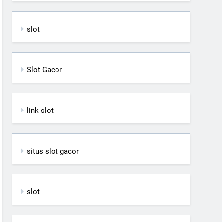
slot
Slot Gacor
link slot
situs slot gacor
slot