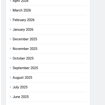
April 2026
March 2026
February 2026
January 2026
December 2025
November 2025
October 2025
September 2025
August 2025
July 2025
June 2025