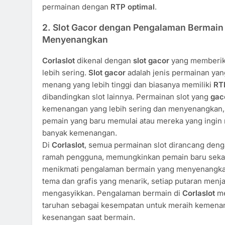
permainan dengan
RTP optimal
.
2.
Slot Gacor dengan Pengalaman Bermain
Menyenangkan
Corlaslot
dikenal dengan
slot gacor
yang memberik
lebih sering.
Slot gacor
adalah jenis permainan yan
menang yang lebih tinggi dan biasanya memiliki
RTP
dibandingkan slot lainnya. Permainan slot yang
gac
kemenangan yang lebih sering dan menyenangkan, 
pemain yang baru memulai atau mereka yang ingin
banyak kemenangan.
Di
Corlaslot
, semua permainan slot dirancang den
ramah pengguna, memungkinkan pemain baru sekal
menikmati pengalaman bermain yang menyenangka
tema dan grafis yang menarik, setiap putaran menja
mengasyikkan. Pengalaman bermain di
Corlaslot
me
taruhan sebagai kesempatan untuk meraih kemena
kesenangan saat bermain.