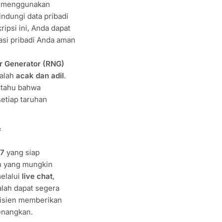
n menggunakan
ndungi data pribadi
ipsi ini, Anda dapat
si pribadi Anda aman
 Generator (RNG)
dalah
acak dan adil
.
 tahu bahwa
setiap taruhan
f
/7
yang siap
h yang mungkin
elalui
live chat
,
lah dapat segera
fisien memberikan
enangkan.