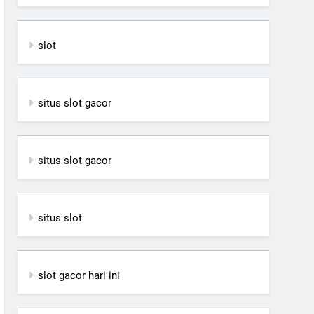
slot
situs slot gacor
situs slot gacor
situs slot
slot gacor hari ini