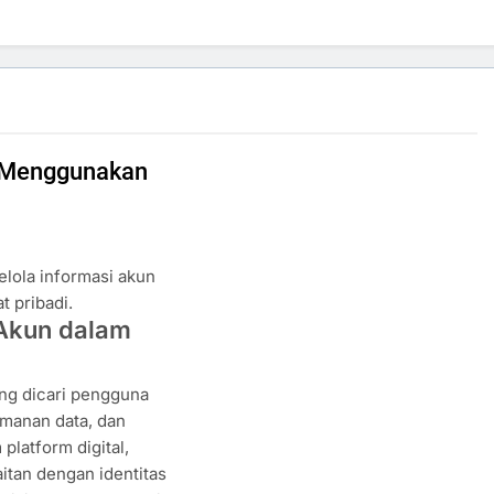
t Menggunakan
ola informasi akun
t pribadi.
Akun dalam
ing dicari pengguna
amanan data, dan
latform digital,
itan dengan identitas