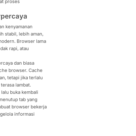
at proses
rpercaya
dan kenyamanan
h stabil, lebih aman,
 modern. Browser lama
dak rapi, atau
rcaya dan biasa
ache browser. Cache
tetapi jika terlalu
 terasa lambat.
 lalu buka kembali
 menutup tab yang
embuat browser bekerja
elola informasi