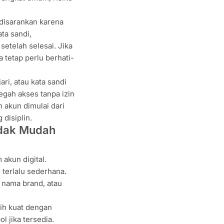
 disarankan karena
ta sandi,
etelah selesai. Jika
 tetap perlu berhati-
ari, atau kata sandi
gah akses tanpa izin
 akun dimulai dari
disiplin.
idak Mudah
 akun digital.
terlalu sederhana.
, nama brand, atau
bih kuat dengan
l jika tersedia.