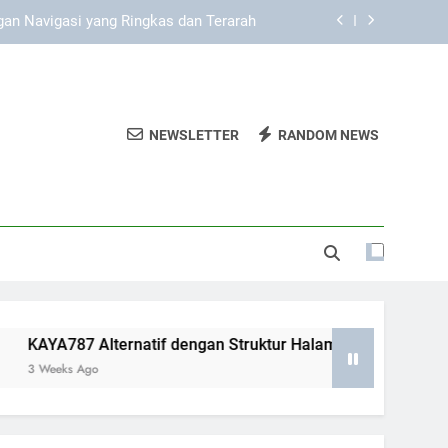
gan Navigasi yang Ringkas dan Terarah
ktur Halaman yang Rapi dan Informatif
atif dengan Akses yang Lebih Terarah
NEWSLETTER
RANDOM NEWS
an Navigasi yang Ringkas dan Terarah
gan Navigasi yang Ringkas dan Terarah
ktur Halaman yang Rapi dan Informatif
atif dengan Akses yang Lebih Terarah
Alternatif dengan Struktur Halaman yang Rapi dan Informatif
go