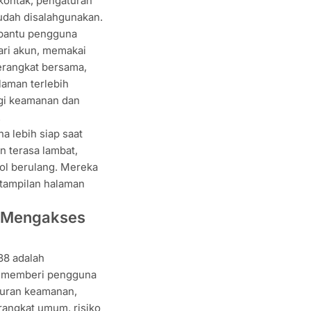
 kontak, pengaturan
 mudah disalahgunakan.
bantu pengguna
ari akun, memakai
perangkat bersama,
aman terlebih
ngi keamanan dan
.
 lebih siap saat
n terasa lambat,
ol berulang. Mereka
 tampilan halaman
k Mengakses
38 adalah
i memberi pengguna
aturan keamanan,
rangkat umum, risiko