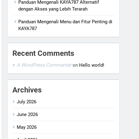
Panduan Mengenali KAYA787 Alternatif
dengan Akses yang Lebih Terarah
Panduan Mengenali Menu dan Fitur Penting di
KAYA787
Recent Comments
A WordPress Commenter
on
Hello world!
Archives
July 2026
June 2026
May 2026