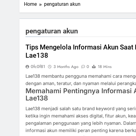
Home
pengaturan akun
pengaturan akun
Tips Mengelola Informasi Akun Saa
Lae138
0fc0f81
3 Months Ago
0
18 Mins
Lae138 membantu pengguna memahami cara mengel
dengan aman, teratur, dan nyaman melalui perangka
Memahami Pentingnya Informasi 
Lae138
Lae138 menjadi salah satu brand keyword yang ser
ketika ingin memahami akses digital, fitur akun, ke
pengalaman penggunaan yang lebih nyaman. Dalam p
informasi akun memiliki peran penting karena berka